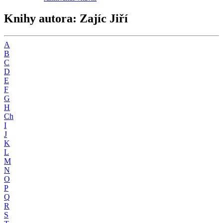
Knihy autora: Zajíc Jiří
A
B
C
D
E
F
G
H
Ch
I
J
K
L
M
N
O
P
Q
R
S