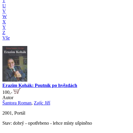
T
U
V
W
X
Y
Z
Vše
Erazim Kohák: Poutník po hvězdách
100,-
Autor
Šantora Roman
,
Zajíc Jiří
2001, Portál
Stav: dobrý - opotřebeno - lehce místy ušpiněno