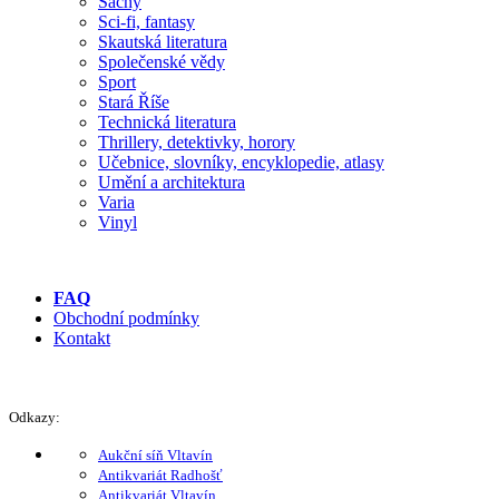
Šachy
Sci-fi, fantasy
Skautská literatura
Společenské vědy
Sport
Stará Říše
Technická literatura
Thrillery, detektivky, horory
Učebnice, slovníky, encyklopedie, atlasy
Umění a architektura
Varia
Vinyl
FAQ
Obchodní podmínky
Kontakt
Odkazy:
Aukční síň Vltavín
Antikvariát Radhošť
Antikvariát Vltavín