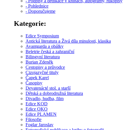
- Podpisy a dedikace v knihách, autogramy, rukopisy
- Pohlednice
- Doporučujeme
Kategorie:
Edice Symposium
Antická literatura a Živá díla minulosti, klasika
Avantgarda a obálky
Beletrie česká a zahraniční
Bilingvní literatura
Burian Zdeněk
Cestopisy a průvodce
Cizojazyčné tituly
Čapek Karel
Časopisy
Devatenácté stol. a starší
Dětská a dobrodružná literatura
Divadlo, hudba, film
Edice KOD
Edice OKO
Edice PLAMEN
Filosofie
Foglar Jaroslav
Fotografické publikace a knihy o fotografii