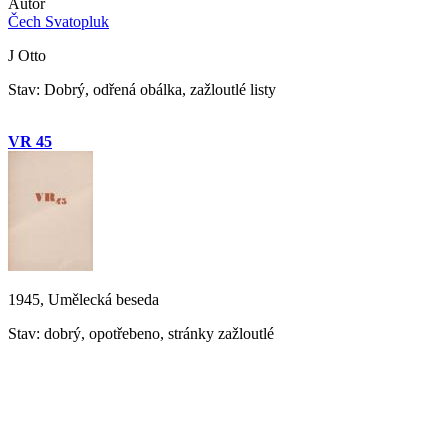
Autor
Čech Svatopluk
J Otto
Stav: Dobrý, odřená obálka, zažloutlé listy
VR 45
1945, Umělecká beseda
Stav: dobrý, opotřebeno, stránky zažloutlé