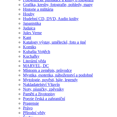
Grafika, kresby, fotografie, pohledy, mapy
Historie a militária
Houby
Hudební CD, DVD, Audio knihy
Japanistika
Judaica
Jules Verne
Kant
Katalogy výstav, umělecké, foto a jiné
Komiks
Kubašta Vojtěch
Kuchařky
Literární věda
MARVEL, DC
Místopis a zeměpis, průvodce
Mystika, esoterika, náboženství a podobné
Mytologie, pověsti, báje, legendy
Nakladatelství Vltavín
Noty, písničky, zpěvníky
Paměti a životopisy
Poezie česká a zahraniční
Pragensie
Právo
Přírodní vědy