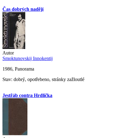
Čas dobrých nadějí
Autor
Smoktunovskij Innokentij
1986, Panorama
Stav: dobrý, opotřebeno, stránky zažloutlé
Jestřáb contra Hrdlička