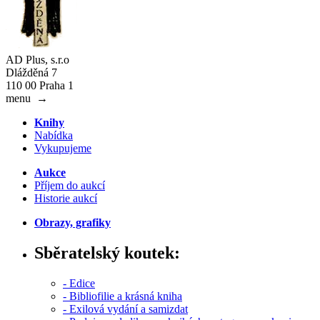
AD Plus, s.r.o
Dlážděná 7
110 00 Praha 1
menu
→
Knihy
Nabídka
Vykupujeme
Aukce
Příjem do aukcí
Historie aukcí
Obrazy, grafiky
Sběratelský koutek:
- Edice
- Bibliofilie a krásná kniha
- Exilová vydání a samizdat