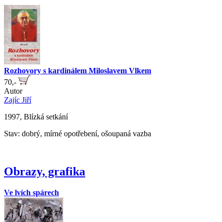
Rozhovory s kardinálem Miloslavem Vlkem
70,-
Autor
Zajíc Jiří
1997, Blízká setkání
Stav: dobrý, mírné opotřebení, ošoupaná vazba
Obrazy, grafika
Ve lvích spárech