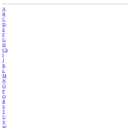
A
B
C
D
E
F
G
H
Ch
I
J
K
L
M
N
O
P
Q
R
S
T
U
V
W