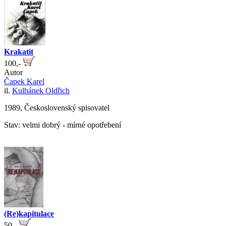
Krakatit
100,-
Autor
Čapek Karel
il.
Kulhánek Oldřich
1989, Československý spisovatel
Stav: velmi dobrý - mírné opotřebení
(Re)kapitulace
50,-