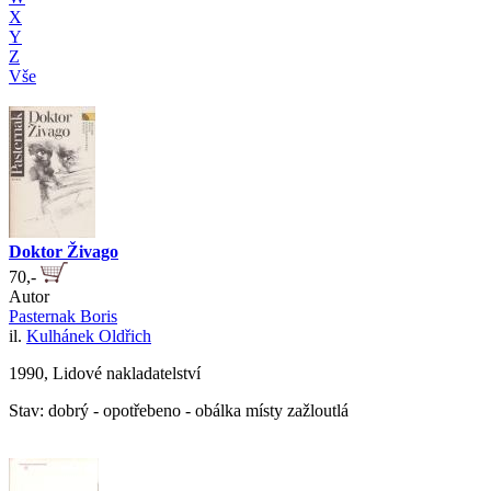
X
Y
Z
Vše
Doktor Živago
70,-
Autor
Pasternak Boris
il.
Kulhánek Oldřich
1990, Lidové nakladatelství
Stav: dobrý - opotřebeno - obálka místy zažloutlá