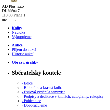
AD Plus, s.r.o
Dlážděná 7
110 00 Praha 1
menu
→
Knihy
Nabídka
Vykupujeme
Aukce
Příjem do aukcí
Historie aukcí
Obrazy, grafiky
Sběratelský koutek:
- Edice
- Bibliofilie a krásná kniha
- Exilová vydání a samizdat
- Podpisy a dedikace v knihách, autogramy, rukopisy
- Pohlednice
- Doporučujeme