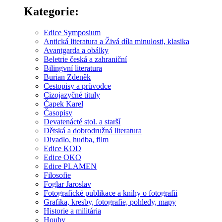
Kategorie:
Edice Symposium
Antická literatura a Živá díla minulosti, klasika
Avantgarda a obálky
Beletrie česká a zahraniční
Bilingvní literatura
Burian Zdeněk
Cestopisy a průvodce
Cizojazyčné tituly
Čapek Karel
Časopisy
Devatenácté stol. a starší
Dětská a dobrodružná literatura
Divadlo, hudba, film
Edice KOD
Edice OKO
Edice PLAMEN
Filosofie
Foglar Jaroslav
Fotografické publikace a knihy o fotografii
Grafika, kresby, fotografie, pohledy, mapy
Historie a militária
Houby