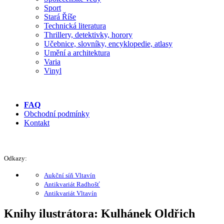
Sport
Stará Říše
Technická literatura
Thrillery, detektivky, horory
Učebnice, slovníky, encyklopedie, atlasy
Umění a architektura
Varia
Vinyl
FAQ
Obchodní podmínky
Kontakt
Odkazy:
Aukční síň Vltavín
Antikvariát Radhošť
Antikvariát Vltavín
Knihy ilustrátora: Kulhánek Oldřich