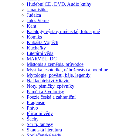
Hudební CD, DVD, Audio knihy
Japanistika
Judaica
Jules Verne
Kant
Katalogy výstav, umělecké, foto a jiné
Komiks
Kubašta Vojtěch
Kuchařky
Literární věda
MARVEL, DC
Místopis a zeměpis, průvodce
Mystika, esoterika, náboženství a podobné
Mytologie, pověsti, báje, legendy
Nakladatelství Vltavín
Noty, písničky, zpěvníky
Paměti a životopisy
Poezie česká a zahraniční
Pragensie
Právo
Přírodní vědy
Šachy
Sci-fi, fantasy
Skautská literatura
Společenské vědy