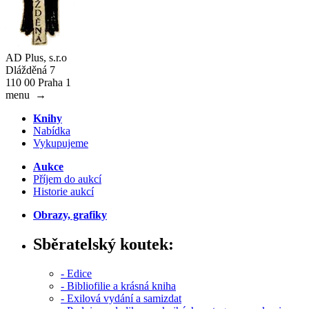
AD Plus, s.r.o
Dlážděná 7
110 00 Praha 1
menu
→
Knihy
Nabídka
Vykupujeme
Aukce
Příjem do aukcí
Historie aukcí
Obrazy, grafiky
Sběratelský koutek:
- Edice
- Bibliofilie a krásná kniha
- Exilová vydání a samizdat