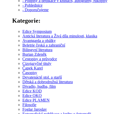
- Podpisy a dedikace v knihách, autogramy, rukopisy
- Pohlednice
- Doporučujeme
Kategorie:
Edice Symposium
Antická literatura a Živá díla minulosti, klasika
Avantgarda a obálky
Beletrie česká a zahraniční
Bilingvní literatura
Burian Zdeněk
Cestopisy a průvodce
Cizojazyčné tituly
Čapek Karel
Časopisy
Devatenácté stol. a starší
Dětská a dobrodružná literatura
Divadlo, hudba, film
Edice KOD
Edice OKO
Edice PLAMEN
Filosofie
Foglar Jaroslav
Fotografické publikace a knihy o fotografii