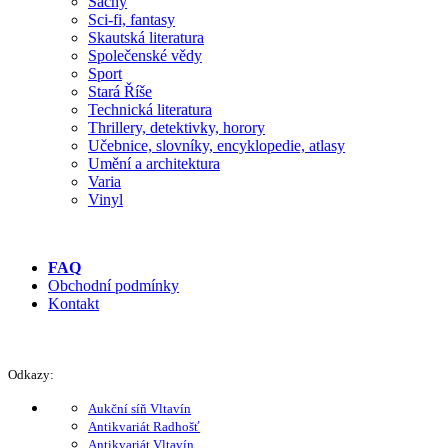
Šachy
Sci-fi, fantasy
Skautská literatura
Společenské vědy
Sport
Stará Říše
Technická literatura
Thrillery, detektivky, horory
Učebnice, slovníky, encyklopedie, atlasy
Umění a architektura
Varia
Vinyl
FAQ
Obchodní podmínky
Kontakt
Odkazy:
Aukční síň Vltavín
Antikvariát Radhošť
Antikvariát Vltavín