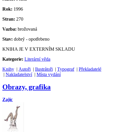
Rok:
1996
Stran:
270
Vazba:
brožovaná
Stav:
dobrý - opotřebeno
KNIHA JE V EXTERNÍM SKLADU
Kategorie:
Literární věda
Knihy
|
Autoři
|
Ilustrátoři
|
Typograf
|
Překladatelé
|
Nakladatelství
|
Místa vydání
Obrazy, grafika
Zajíc