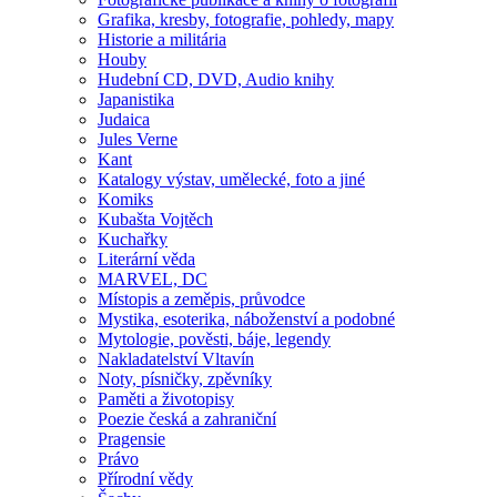
Grafika, kresby, fotografie, pohledy, mapy
Historie a militária
Houby
Hudební CD, DVD, Audio knihy
Japanistika
Judaica
Jules Verne
Kant
Katalogy výstav, umělecké, foto a jiné
Komiks
Kubašta Vojtěch
Kuchařky
Literární věda
MARVEL, DC
Místopis a zeměpis, průvodce
Mystika, esoterika, náboženství a podobné
Mytologie, pověsti, báje, legendy
Nakladatelství Vltavín
Noty, písničky, zpěvníky
Paměti a životopisy
Poezie česká a zahraniční
Pragensie
Právo
Přírodní vědy