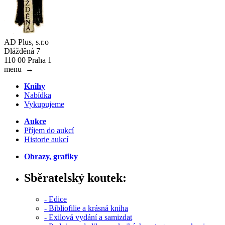
AD Plus, s.r.o
Dlážděná 7
110 00 Praha 1
menu
→
Knihy
Nabídka
Vykupujeme
Aukce
Příjem do aukcí
Historie aukcí
Obrazy, grafiky
Sběratelský koutek:
- Edice
- Bibliofilie a krásná kniha
- Exilová vydání a samizdat