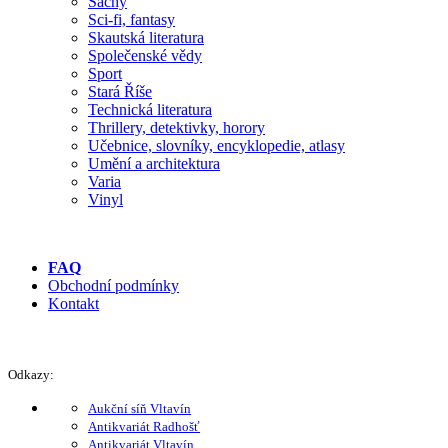
Šachy
Sci-fi, fantasy
Skautská literatura
Společenské vědy
Sport
Stará Říše
Technická literatura
Thrillery, detektivky, horory
Učebnice, slovníky, encyklopedie, atlasy
Umění a architektura
Varia
Vinyl
FAQ
Obchodní podmínky
Kontakt
Odkazy:
Aukční síň Vltavín
Antikvariát Radhošť
Antikvariát Vltavín