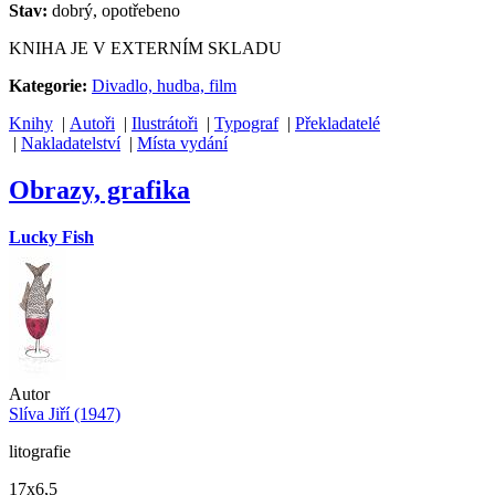
Stav:
dobrý, opotřebeno
KNIHA JE V EXTERNÍM SKLADU
Kategorie:
Divadlo, hudba, film
Knihy
|
Autoři
|
Ilustrátoři
|
Typograf
|
Překladatelé
|
Nakladatelství
|
Místa vydání
Obrazy, grafika
Lucky Fish
Autor
Slíva Jiří (1947)
litografie
17x6,5