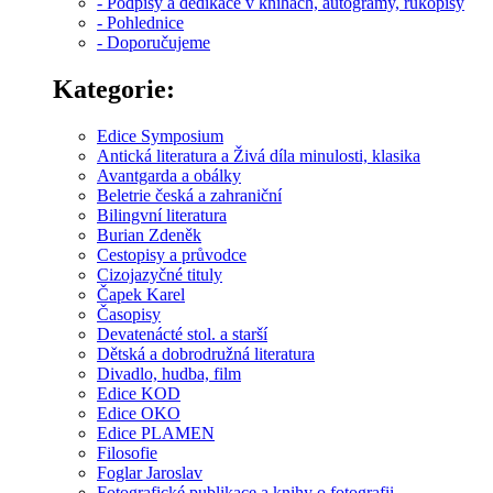
- Podpisy a dedikace v knihách, autogramy, rukopisy
- Pohlednice
- Doporučujeme
Kategorie:
Edice Symposium
Antická literatura a Živá díla minulosti, klasika
Avantgarda a obálky
Beletrie česká a zahraniční
Bilingvní literatura
Burian Zdeněk
Cestopisy a průvodce
Cizojazyčné tituly
Čapek Karel
Časopisy
Devatenácté stol. a starší
Dětská a dobrodružná literatura
Divadlo, hudba, film
Edice KOD
Edice OKO
Edice PLAMEN
Filosofie
Foglar Jaroslav
Fotografické publikace a knihy o fotografii