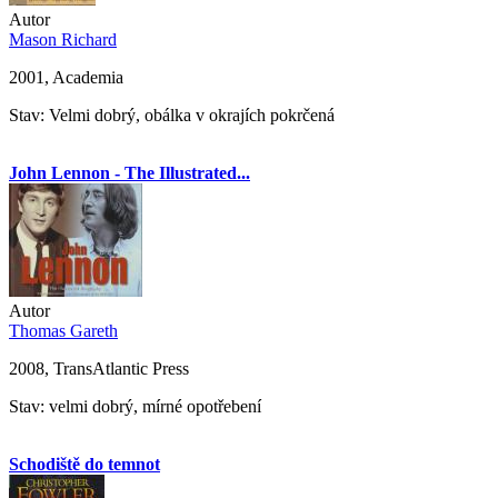
Autor
Mason Richard
2001, Academia
Stav: Velmi dobrý, obálka v okrajích pokrčená
John Lennon - The Illustrated...
Autor
Thomas Gareth
2008, TransAtlantic Press
Stav: velmi dobrý, mírné opotřebení
Schodiště do temnot