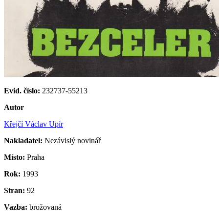
Evid. číslo:
232737-55213
Autor
Křejčí Václav Upír
Nakladatel:
Nezávislý novinář
Místo:
Praha
Rok:
1993
Stran:
92
Vazba:
brožovaná