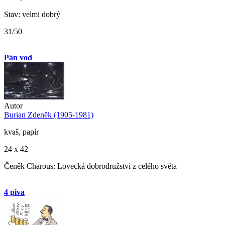
Stav: velmi dobrý
31/50
Pán vod
Autor
Burian Zdeněk (1905-1981)
kvaš, papír
24 x 42
Čeněk Charous: Lovecká dobrodružství z celého světa
4 piva