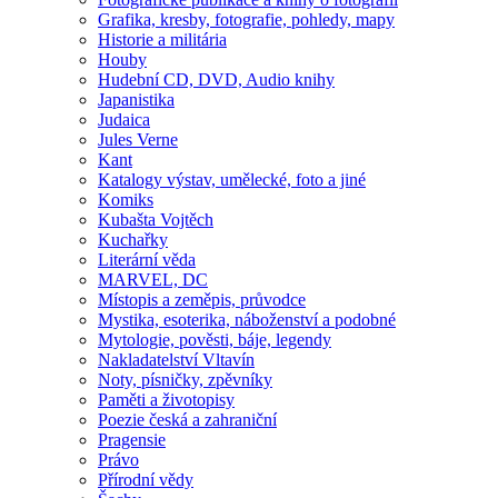
Grafika, kresby, fotografie, pohledy, mapy
Historie a militária
Houby
Hudební CD, DVD, Audio knihy
Japanistika
Judaica
Jules Verne
Kant
Katalogy výstav, umělecké, foto a jiné
Komiks
Kubašta Vojtěch
Kuchařky
Literární věda
MARVEL, DC
Místopis a zeměpis, průvodce
Mystika, esoterika, náboženství a podobné
Mytologie, pověsti, báje, legendy
Nakladatelství Vltavín
Noty, písničky, zpěvníky
Paměti a životopisy
Poezie česká a zahraniční
Pragensie
Právo
Přírodní vědy