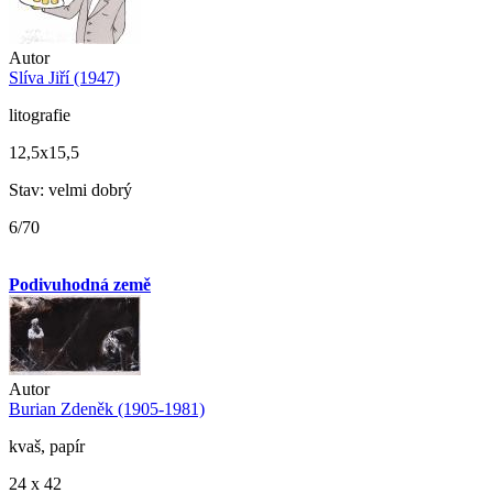
Autor
Slíva Jiří (1947)
litografie
12,5x15,5
Stav: velmi dobrý
6/70
Podivuhodná země
Autor
Burian Zdeněk (1905-1981)
kvaš, papír
24 x 42