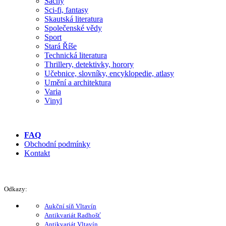
Šachy
Sci-fi, fantasy
Skautská literatura
Společenské vědy
Sport
Stará Říše
Technická literatura
Thrillery, detektivky, horory
Učebnice, slovníky, encyklopedie, atlasy
Umění a architektura
Varia
Vinyl
FAQ
Obchodní podmínky
Kontakt
Odkazy:
Aukční síň Vltavín
Antikvariát Radhošť
Antikvariát Vltavín