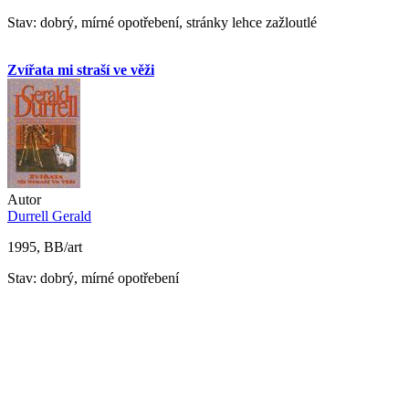
Stav: dobrý, mírné opotřebení, stránky lehce zažloutlé
Zvířata mi straší ve věži
Autor
Durrell Gerald
1995, BB/art
Stav: dobrý, mírné opotřebení