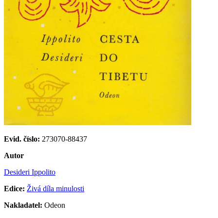
Evid. číslo:
273070-88437
Autor
Desideri Ippolito
Edice:
Živá díla minulosti
Nakladatel:
Odeon