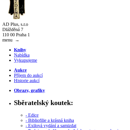
AD Plus, s.r.o
Dlážděná 7
110 00 Praha 1
menu
→
Knihy
Nabídka
Vykupujeme
Aukce
Příjem do aukcí
Historie aukcí
Obrazy, grafiky
Sběratelský koutek:
- Edice
- Bibliofilie a krásná kniha
- Exilová vydání a samizdat