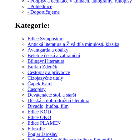
- Podpisy a dedikace v knihách, autogramy, rukopisy
- Pohlednice
- Doporučujeme
Kategorie:
Edice Symposium
Antická literatura a Živá díla minulosti, klasika
Avantgarda a obálky
Beletrie česká a zahraniční
Bilingvní literatura
Burian Zdeněk
Cestopisy a průvodce
Cizojazyčné tituly
Čapek Karel
Časopisy
Devatenácté stol. a starší
Dětská a dobrodružná literatura
Divadlo, hudba, film
Edice KOD
Edice OKO
Edice PLAMEN
Filosofie
Foglar Jaroslav
Fotografické publikace a knihy o fotografii