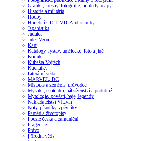
Grafika, kresby, fotografie, pohledy, mapy
Historie a militária
Houby
Hudební CD, DVD, Audio knihy
Japanistika
Judaica
Jules Verne
Kant
Katalogy výstav, umělecké, foto a jiné
Komiks
Kubašta Vojtěch
Kuchařky
Literární věda
MARVEL, DC
Místopis a zeměpis, průvodce
Mystika, esoterika, náboženství a podobné
Mytologie, pověsti, báje, legendy
Nakladatelství Vltavín
Noty, písničky, zpěvníky
Paměti a životopisy
Poezie česká a zahraniční
Pragensie
Právo
Přírodní vědy