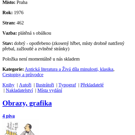
Místo:
Praha
Rok:
1976
Stran:
462
Vazba:
plátěná s obálkou
Stav:
dobrý - opotřebeno (zkosený hřbet, místy drobně natržený
přebal, zažloutlé a zvlněné stránky)
Položka není momentálně u nás skladem
Kategorie:
Antická literatura a Živá díla minulosti, klasika
,
Cestopisy a průvodce
Knihy
|
Autoři
|
Ilustrátoři
|
Typograf
|
Překladatelé
|
Nakladatelství
|
Místa vydání
Obrazy, grafika
4 piva