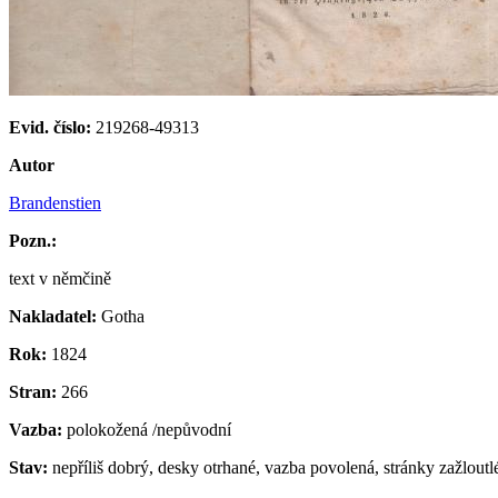
Evid. číslo:
219268-49313
Autor
Brandenstien
Pozn.:
text v němčině
Nakladatel:
Gotha
Rok:
1824
Stran:
266
Vazba:
polokožená /nepůvodní
Stav:
nepříliš dobrý, desky otrhané, vazba povolená, stránky zažloutl