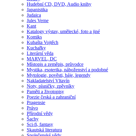
Hudební CD, DVD, Audio knihy
Japanistika
Judaica
Jules Verne
Kant
Katalogy výstav, umělecké, foto a jiné
Komiks
Kubašta Vojtěch
Kuchařky
Literární věda
MARVEL, DC
Místopis a zeměpis, průvodce
Mystika, esoterika, náboženství a podobné
Mytologie, pověsti, báje, legendy
Nakladatelství Vltavín
Noty, písničky, zpěvníky
Paměti a životopisy
Poezie česká a zahraniční
Pragensie
Právo
Přírodní vědy
Šachy
Sci-fi, fantasy
Skautská literatura
Společenské vědy