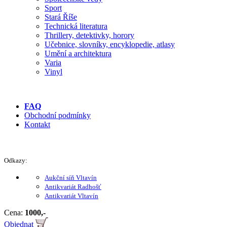
Sport
Stará Říše
Technická literatura
Thrillery, detektivky, horory
Učebnice, slovníky, encyklopedie, atlasy
Umění a architektura
Varia
Vinyl
FAQ
Obchodní podmínky
Kontakt
Odkazy:
Aukční síň Vltavín
Antikvariát Radhošť
Antikvariát Vltavín
Cena:
1000,-
Objednat