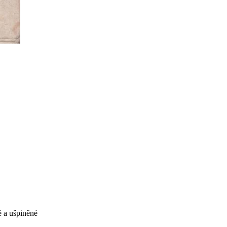
é a ušpiněné