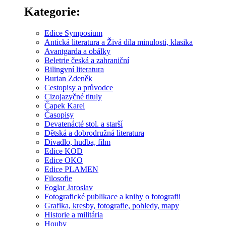
Kategorie:
Edice Symposium
Antická literatura a Živá díla minulosti, klasika
Avantgarda a obálky
Beletrie česká a zahraniční
Bilingvní literatura
Burian Zdeněk
Cestopisy a průvodce
Cizojazyčné tituly
Čapek Karel
Časopisy
Devatenácté stol. a starší
Dětská a dobrodružná literatura
Divadlo, hudba, film
Edice KOD
Edice OKO
Edice PLAMEN
Filosofie
Foglar Jaroslav
Fotografické publikace a knihy o fotografii
Grafika, kresby, fotografie, pohledy, mapy
Historie a militária
Houby