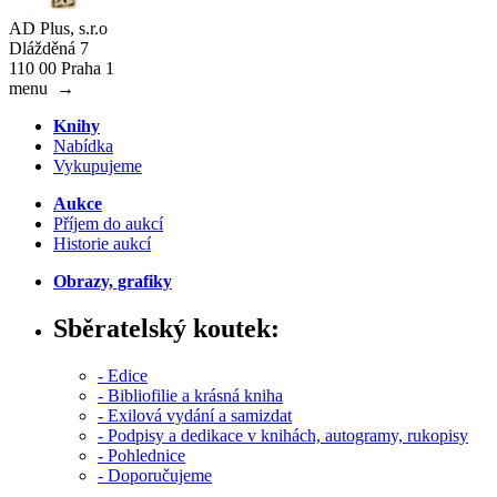
AD Plus, s.r.o
Dlážděná 7
110 00 Praha 1
menu
→
Knihy
Nabídka
Vykupujeme
Aukce
Příjem do aukcí
Historie aukcí
Obrazy, grafiky
Sběratelský koutek:
- Edice
- Bibliofilie a krásná kniha
- Exilová vydání a samizdat
- Podpisy a dedikace v knihách, autogramy, rukopisy
- Pohlednice
- Doporučujeme