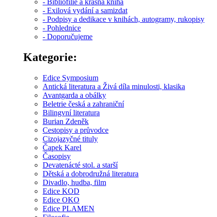
- Bibliofilie a krásná kniha
- Exilová vydání a samizdat
- Podpisy a dedikace v knihách, autogramy, rukopisy
- Pohlednice
- Doporučujeme
Kategorie:
Edice Symposium
Antická literatura a Živá díla minulosti, klasika
Avantgarda a obálky
Beletrie česká a zahraniční
Bilingvní literatura
Burian Zdeněk
Cestopisy a průvodce
Cizojazyčné tituly
Čapek Karel
Časopisy
Devatenácté stol. a starší
Dětská a dobrodružná literatura
Divadlo, hudba, film
Edice KOD
Edice OKO
Edice PLAMEN