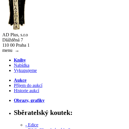
AD Plus, s.r.o
Dlážděná 7
110 00 Praha 1
menu
→
Knihy
Nabídka
Vykupujeme
Aukce
Příjem do aukcí
Historie aukcí
Obrazy, grafiky
Sběratelský koutek:
- Edice