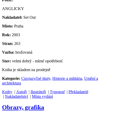
ANGLICKY
Nakladatel:
Set Out
Místo:
Praha
Rok:
2003
Stran:
263
Vazba:
brožovaná
Stav:
velmi dobrý - mírné opotřebení
Kniha je skladem na prodejně
Kategorie:
Cizojazyčné tituly
,
Historie a militária
,
Umění a
architektura
Knihy
|
Autoři
|
Ilustrátoři
|
Typograf
|
Překladatelé
|
Nakladatelství
|
Místa vydání
Obrazy, grafika