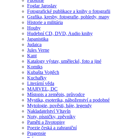
Filosofie
Foglar Jaroslav
Fotografické publikace a knihy o fotografii
Grafika, kresby, fotografie, pohledy, mapy
Historie a militária
Houby
Hudební CD, DVD, Audio knihy
Japanistika
Judaica
Jules Verne
Kant
Katalogy výstav, umělecké, foto a jiné
Komiks
Kubašta Vojtěch
Kuchařky
Literární věda
MARVEL, DC
Místopis a zeměpis, průvodce
Mystika, esoterika, náboženství a podobné
Mytologie, pověsti, báje, legendy
Nakladatelství Vltavín
Noty, písničky, zpěvníky
Paměti a životopisy
Poezie česká a zahraniční
Pragensie