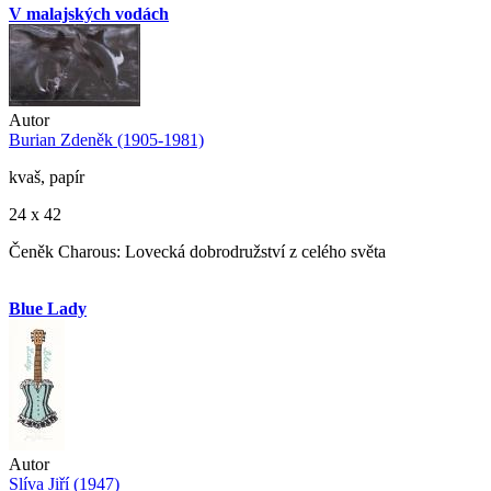
V malajských vodách
Autor
Burian Zdeněk (1905-1981)
kvaš, papír
24 x 42
Čeněk Charous: Lovecká dobrodružství z celého světa
Blue Lady
Autor
Slíva Jiří (1947)