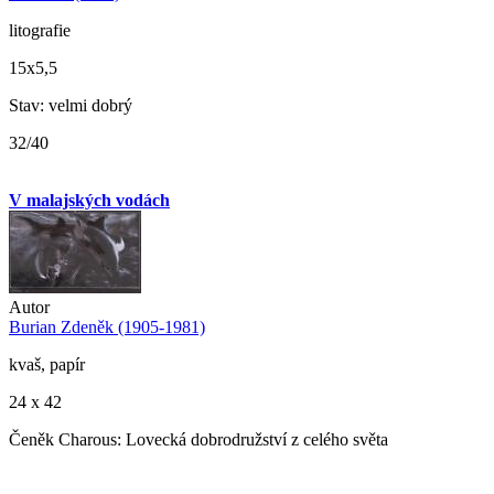
litografie
15x5,5
Stav: velmi dobrý
32/40
V malajských vodách
Autor
Burian Zdeněk (1905-1981)
kvaš, papír
24 x 42
Čeněk Charous: Lovecká dobrodružství z celého světa