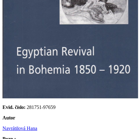
Evid. číslo:
281751-97659
Autor
Navrátilová Hana
Pozn.: