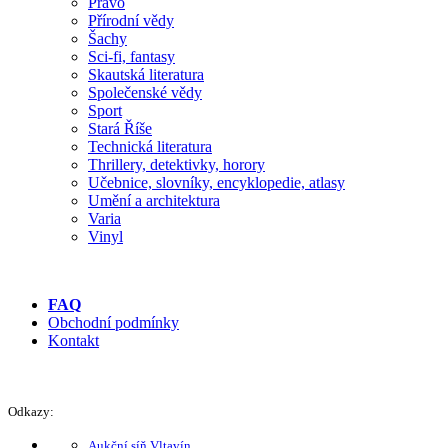
Právo
Přírodní vědy
Šachy
Sci-fi, fantasy
Skautská literatura
Společenské vědy
Sport
Stará Říše
Technická literatura
Thrillery, detektivky, horory
Učebnice, slovníky, encyklopedie, atlasy
Umění a architektura
Varia
Vinyl
FAQ
Obchodní podmínky
Kontakt
Odkazy:
Aukční síň Vltavín