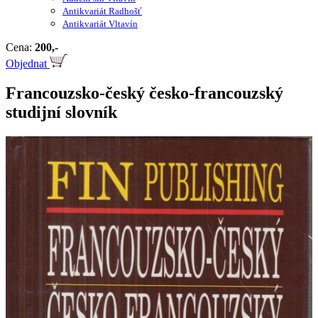
Antikvariát Radhošť
Antikvariát Vltavín
Cena:
200,-
Objednat
Francouzsko-český česko-francouzský
studijní slovník