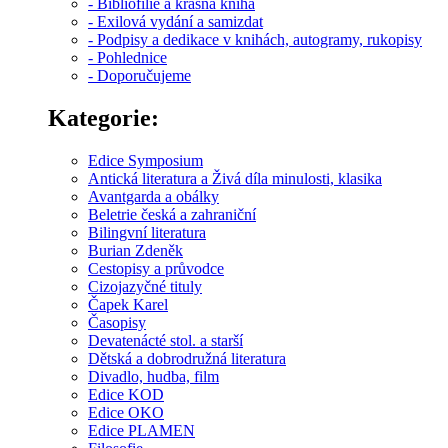
- Bibliofilie a krásná kniha
- Exilová vydání a samizdat
- Podpisy a dedikace v knihách, autogramy, rukopisy
- Pohlednice
- Doporučujeme
Kategorie:
Edice Symposium
Antická literatura a Živá díla minulosti, klasika
Avantgarda a obálky
Beletrie česká a zahraniční
Bilingvní literatura
Burian Zdeněk
Cestopisy a průvodce
Cizojazyčné tituly
Čapek Karel
Časopisy
Devatenácté stol. a starší
Dětská a dobrodružná literatura
Divadlo, hudba, film
Edice KOD
Edice OKO
Edice PLAMEN