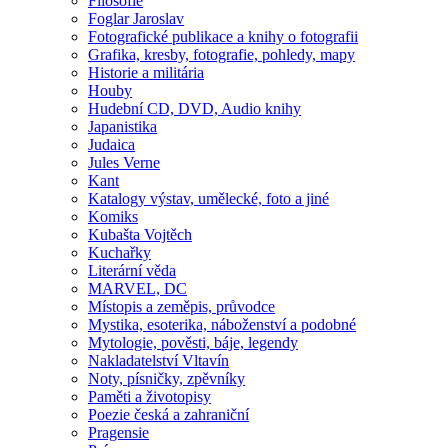
Filosofie
Foglar Jaroslav
Fotografické publikace a knihy o fotografii
Grafika, kresby, fotografie, pohledy, mapy
Historie a militária
Houby
Hudební CD, DVD, Audio knihy
Japanistika
Judaica
Jules Verne
Kant
Katalogy výstav, umělecké, foto a jiné
Komiks
Kubašta Vojtěch
Kuchařky
Literární věda
MARVEL, DC
Místopis a zeměpis, průvodce
Mystika, esoterika, náboženství a podobné
Mytologie, pověsti, báje, legendy
Nakladatelství Vltavín
Noty, písničky, zpěvníky
Paměti a životopisy
Poezie česká a zahraniční
Pragensie