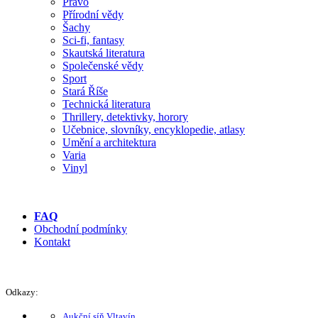
Právo
Přírodní vědy
Šachy
Sci-fi, fantasy
Skautská literatura
Společenské vědy
Sport
Stará Říše
Technická literatura
Thrillery, detektivky, horory
Učebnice, slovníky, encyklopedie, atlasy
Umění a architektura
Varia
Vinyl
FAQ
Obchodní podmínky
Kontakt
Odkazy:
Aukční síň Vltavín