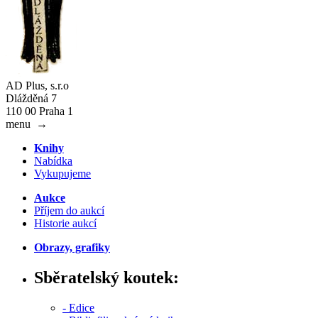
AD Plus, s.r.o
Dlážděná 7
110 00 Praha 1
menu
→
Knihy
Nabídka
Vykupujeme
Aukce
Příjem do aukcí
Historie aukcí
Obrazy, grafiky
Sběratelský koutek:
- Edice