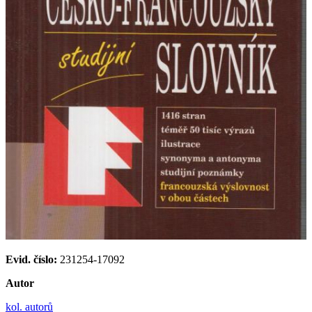
Evid. číslo:
231254-17092
Autor
kol. autorů