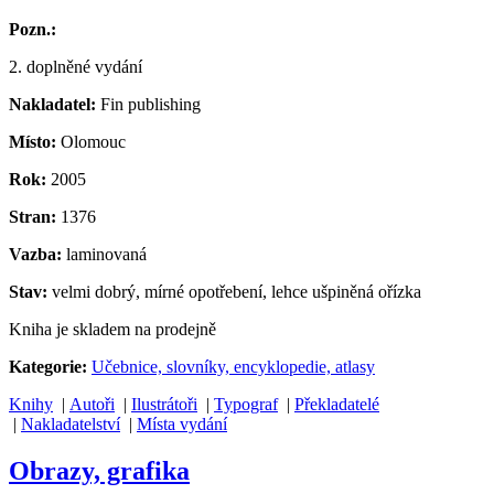
Pozn.:
2. doplněné vydání
Nakladatel:
Fin publishing
Místo:
Olomouc
Rok:
2005
Stran:
1376
Vazba:
laminovaná
Stav:
velmi dobrý, mírné opotřebení, lehce ušpiněná ořízka
Kniha je skladem na prodejně
Kategorie:
Učebnice, slovníky, encyklopedie, atlasy
Knihy
|
Autoři
|
Ilustrátoři
|
Typograf
|
Překladatelé
|
Nakladatelství
|
Místa vydání
Obrazy, grafika