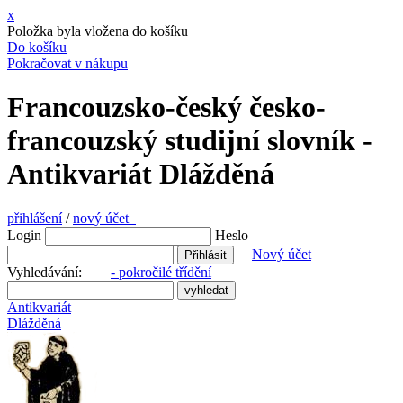
x
Položka byla vložena do košíku
Do košíku
Pokračovat v nákupu
Francouzsko-český česko-
francouzský studijní slovník -
Antikvariát Dlážděná
přihlášení
/
nový účet
Login
Heslo
Nový účet
Vyhledávání:
- pokročilé třídění
Antikvariát
Dlážděná