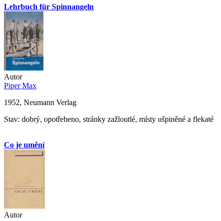
Lehrbuch für Spinnangeln
Autor
Piper Max
1952, Neumann Verlag
Stav: dobrý, opotřebeno, stránky zažloutlé, místy ušpiněné a flekaté
Co je umění
Autor