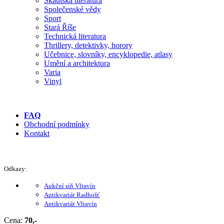
Skautská literatura
Společenské vědy
Sport
Stará Říše
Technická literatura
Thrillery, detektivky, horory
Učebnice, slovníky, encyklopedie, atlasy
Umění a architektura
Varia
Vinyl
FAQ
Obchodní podmínky
Kontakt
Odkazy:
Aukční síň Vltavín
Antikvariát Radhošť
Antikvariát Vltavín
Cena:
70,-