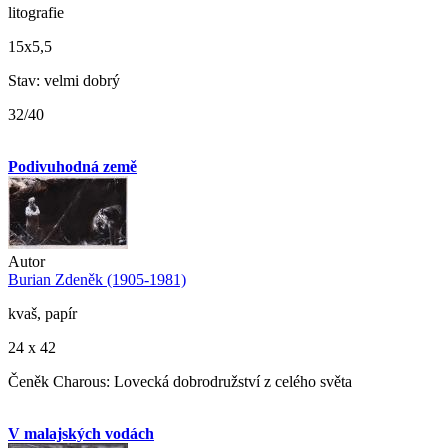
litografie
15x5,5
Stav: velmi dobrý
32/40
Podivuhodná země
Autor
Burian Zdeněk (1905-1981)
kvaš, papír
24 x 42
Čeněk Charous: Lovecká dobrodružství z celého světa
V malajských vodách