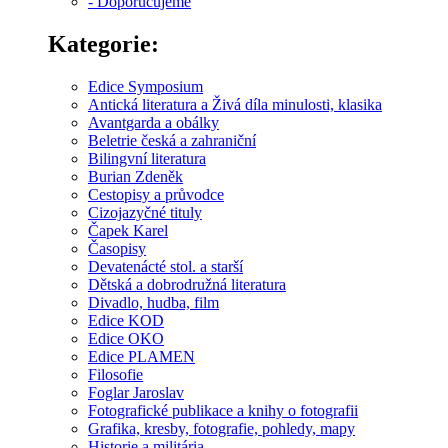
- Doporučujeme
Kategorie:
Edice Symposium
Antická literatura a Živá díla minulosti, klasika
Avantgarda a obálky
Beletrie česká a zahraniční
Bilingvní literatura
Burian Zdeněk
Cestopisy a průvodce
Cizojazyčné tituly
Čapek Karel
Časopisy
Devatenácté stol. a starší
Dětská a dobrodružná literatura
Divadlo, hudba, film
Edice KOD
Edice OKO
Edice PLAMEN
Filosofie
Foglar Jaroslav
Fotografické publikace a knihy o fotografii
Grafika, kresby, fotografie, pohledy, mapy
Historie a militária