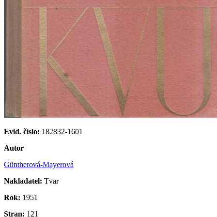
Evid. číslo:
182832-1601
Autor
Güntherová-Mayerová
Nakladatel:
Tvar
Rok:
1951
Stran:
121