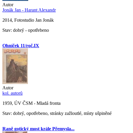
Autor
Jonák Jan - Harant Alexandr
2014, Fotostudio Jan Jonák
Stav: dobrý - opotřebeno
Ohníček 11/roč.IX
Autor
kol. autorů
1959, ÚV ČSM - Mladá fronta
Stav: dobrý, opotřebeno, stránky zažloutlé, místy ušpiněné
Raně gotický most krále Přemysla...