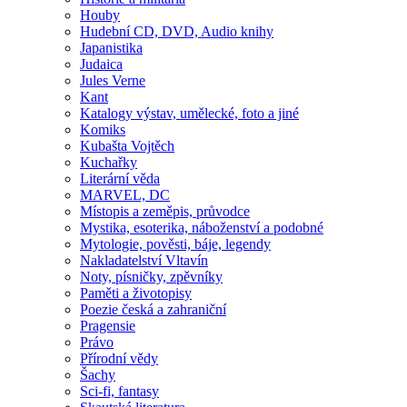
Houby
Hudební CD, DVD, Audio knihy
Japanistika
Judaica
Jules Verne
Kant
Katalogy výstav, umělecké, foto a jiné
Komiks
Kubašta Vojtěch
Kuchařky
Literární věda
MARVEL, DC
Místopis a zeměpis, průvodce
Mystika, esoterika, náboženství a podobné
Mytologie, pověsti, báje, legendy
Nakladatelství Vltavín
Noty, písničky, zpěvníky
Paměti a životopisy
Poezie česká a zahraniční
Pragensie
Právo
Přírodní vědy
Šachy
Sci-fi, fantasy