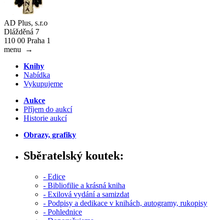
AD Plus, s.r.o
Dlážděná 7
110 00 Praha 1
menu
→
Knihy
Nabídka
Vykupujeme
Aukce
Příjem do aukcí
Historie aukcí
Obrazy, grafiky
Sběratelský koutek:
- Edice
- Bibliofilie a krásná kniha
- Exilová vydání a samizdat
- Podpisy a dedikace v knihách, autogramy, rukopisy
- Pohlednice