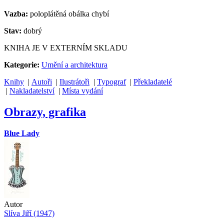
Vazba:
poloplátěná obálka chybí
Stav:
dobrý
KNIHA JE V EXTERNÍM SKLADU
Kategorie:
Umění a architektura
Knihy
|
Autoři
|
Ilustrátoři
|
Typograf
|
Překladatelé
|
Nakladatelství
|
Místa vydání
Obrazy, grafika
Blue Lady
Autor
Slíva Jiří (1947)