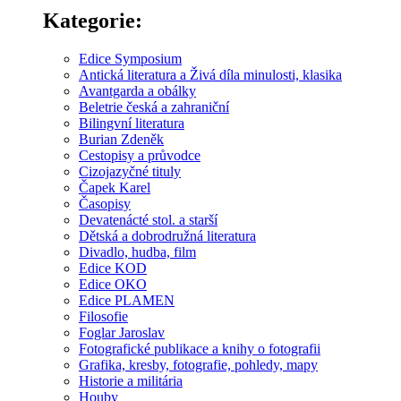
Kategorie:
Edice Symposium
Antická literatura a Živá díla minulosti, klasika
Avantgarda a obálky
Beletrie česká a zahraniční
Bilingvní literatura
Burian Zdeněk
Cestopisy a průvodce
Cizojazyčné tituly
Čapek Karel
Časopisy
Devatenácté stol. a starší
Dětská a dobrodružná literatura
Divadlo, hudba, film
Edice KOD
Edice OKO
Edice PLAMEN
Filosofie
Foglar Jaroslav
Fotografické publikace a knihy o fotografii
Grafika, kresby, fotografie, pohledy, mapy
Historie a militária
Houby