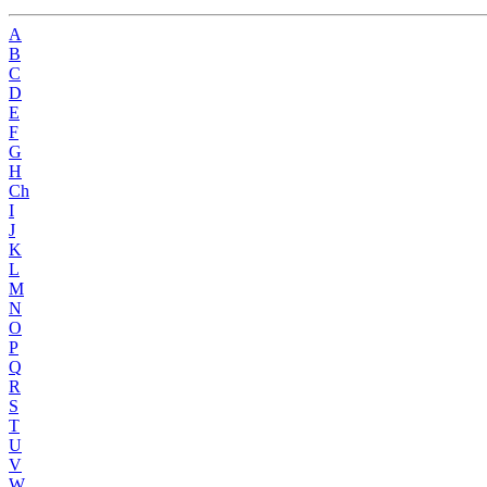
A
B
C
D
E
F
G
H
Ch
I
J
K
L
M
N
O
P
Q
R
S
T
U
V
W