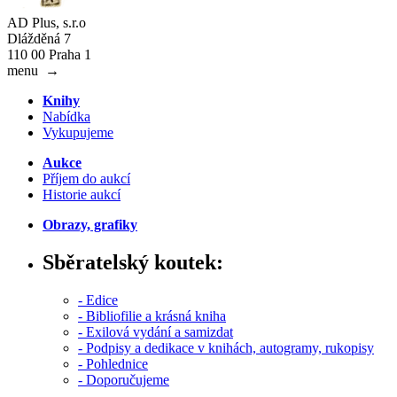
AD Plus, s.r.o
Dlážděná 7
110 00 Praha 1
menu
→
Knihy
Nabídka
Vykupujeme
Aukce
Příjem do aukcí
Historie aukcí
Obrazy, grafiky
Sběratelský koutek:
- Edice
- Bibliofilie a krásná kniha
- Exilová vydání a samizdat
- Podpisy a dedikace v knihách, autogramy, rukopisy
- Pohlednice
- Doporučujeme