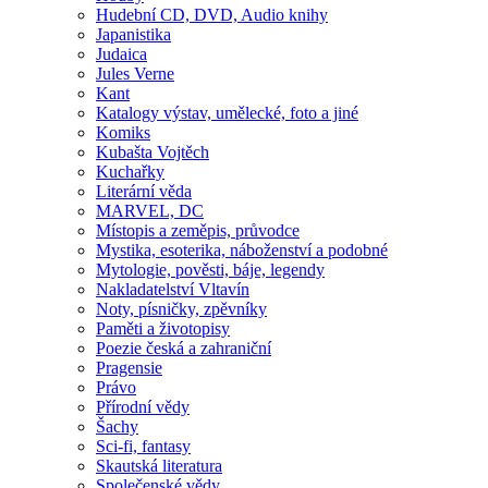
Hudební CD, DVD, Audio knihy
Japanistika
Judaica
Jules Verne
Kant
Katalogy výstav, umělecké, foto a jiné
Komiks
Kubašta Vojtěch
Kuchařky
Literární věda
MARVEL, DC
Místopis a zeměpis, průvodce
Mystika, esoterika, náboženství a podobné
Mytologie, pověsti, báje, legendy
Nakladatelství Vltavín
Noty, písničky, zpěvníky
Paměti a životopisy
Poezie česká a zahraniční
Pragensie
Právo
Přírodní vědy
Šachy
Sci-fi, fantasy
Skautská literatura
Společenské vědy