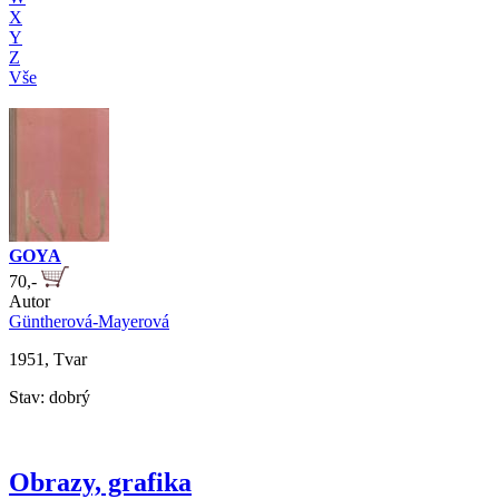
X
Y
Z
Vše
GOYA
70,-
Autor
Güntherová-Mayerová
1951, Tvar
Stav: dobrý
Obrazy, grafika