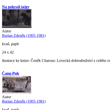
Na pokraji tajgy
Autor
Burian Zdeněk (1905-1981)
kvaš, papír
24 x 42
ilustrace ke knize: Čeněk Charous: Lovecká dobrodružství z celého s
Čang-Puk
Autor
Burian Zdeněk (1905-1981)
kvaš, papír