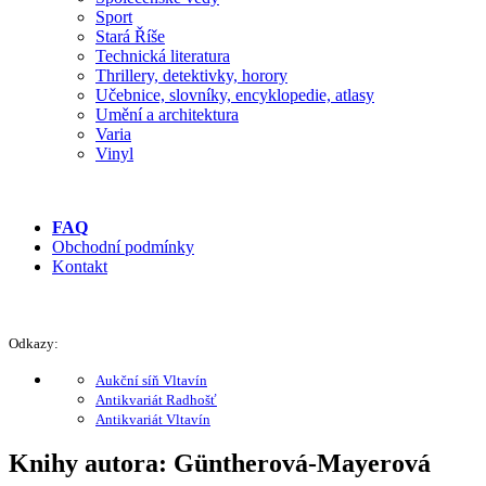
Sport
Stará Říše
Technická literatura
Thrillery, detektivky, horory
Učebnice, slovníky, encyklopedie, atlasy
Umění a architektura
Varia
Vinyl
FAQ
Obchodní podmínky
Kontakt
Odkazy:
Aukční síň Vltavín
Antikvariát Radhošť
Antikvariát Vltavín
Knihy autora: Güntherová-Mayerová