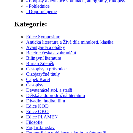
- Podpisy a dedikace v knihách, autogramy, rukopisy
- Pohlednice
- Doporučujeme
Kategorie:
Edice Symposium
Antická literatura a Živá díla minulosti, klasika
Avantgarda a obálky
Beletrie česká a zahraniční
Bilingvní literatura
Burian Zdeněk
Cestopisy a průvodce
Cizojazyčné tituly
Čapek Karel
Časopisy
Devatenácté stol. a starší
Dětská a dobrodružná literatura
Divadlo, hudba, film
Edice KOD
Edice OKO
Edice PLAMEN
Filosofie
Foglar Jaroslav
Fotografické publikace a knihy o fotografii