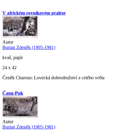
V africkém rovníkovém pralese
Autor
Burian Zdeněk (1905-1981)
kvaš, papír
24 x 42
Čeněk Charous: Lovecká dobrodružství z celého světa
Čang-Puk
Autor
Burian Zdeněk (1905-1981)