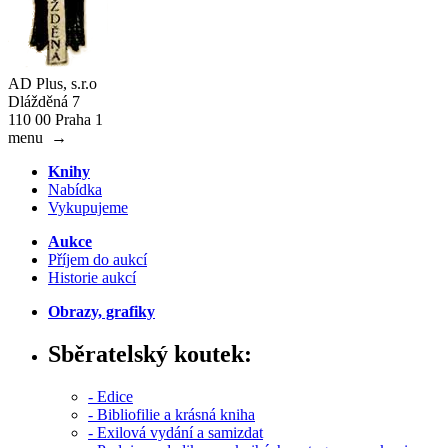
AD Plus, s.r.o
Dlážděná 7
110 00 Praha 1
menu
→
Knihy
Nabídka
Vykupujeme
Aukce
Příjem do aukcí
Historie aukcí
Obrazy, grafiky
Sběratelský koutek:
- Edice
- Bibliofilie a krásná kniha
- Exilová vydání a samizdat