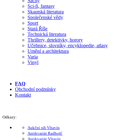
Šachy
Sci-fi, fantasy
Skautská literatura
Společenské vědy
Sport
Stará Říše
Technická literatura
Thrillery, detektivky, horory
Učebnice, slovníky, encyklopedie, atlasy
Umění a architektura
Varia
Vinyl
FAQ
Obchodní podmínky
Kontakt
Odkazy:
Aukční síň Vltavín
Antikvariát Radhošť
Antikvariát Vltavín