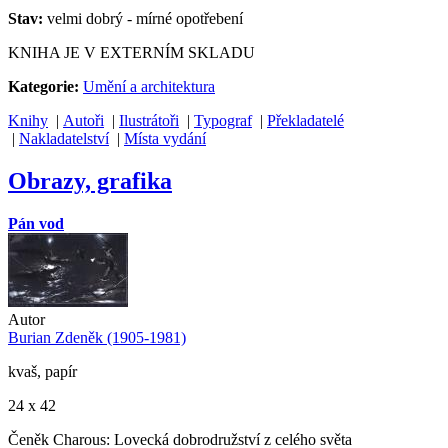
Stav:
velmi dobrý - mírné opotřebení
KNIHA JE V EXTERNÍM SKLADU
Kategorie:
Umění a architektura
Knihy
|
Autoři
|
Ilustrátoři
|
Typograf
|
Překladatelé
|
Nakladatelství
|
Místa vydání
Obrazy, grafika
Pán vod
Autor
Burian Zdeněk (1905-1981)
kvaš, papír
24 x 42
Čeněk Charous: Lovecká dobrodružství z celého světa