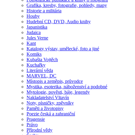
Grafika, kresby, fotografie, pohledy, mapy
Historie a militária
Houby
Hudební CD, DVD, Audio knihy
Japanistika
Judaica
Jules Verne
Kant
Katalogy výstav, umělecké, foto a jiné
Komiks
Kubašta Vojtěch
Kuchařky
Literární věda
MARVEL, DC
Místopis a zeměpis, průvodce
Mystika, esoterika, náboženství a podobné
Mytologie, pověsti, báje, legendy
Nakladatelství Vltavín
Noty, písničky, zpěvníky
Paměti a životopisy
Poezie česká a zahraniční
Pragensie
Právo
Přírodní vědy