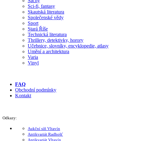
Šachy
Sci-fi, fantasy
Skautská literatura
Společenské vědy
Sport
Stará Říše
Technická literatura
Thrillery, detektivky, horory
Učebnice, slovníky, encyklopedie, atlasy
Umění a architektura
Varia
Vinyl
FAQ
Obchodní podmínky
Kontakt
Odkazy:
Aukční síň Vltavín
Antikvariát Radhošť
Antikvariát Vltavín