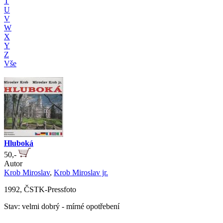
T
U
V
W
X
Y
Z
Vše
Hluboká
50,-
Autor
Krob Miroslav
,
Krob Miroslav jr.
1992, ČSTK-Pressfoto
Stav: velmi dobrý - mírné opotřebení