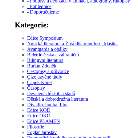
- Podpisy a dedikace v knihách, autogramy, rukopisy
- Pohlednice
- Doporučujeme
Kategorie:
Edice Symposium
Antická literatura a Živá díla minulosti, klasika
Avantgarda a obálky
Beletrie česká a zahraniční
Bilingvní literatura
Burian Zdeněk
Cestopisy a průvodce
Cizojazyčné tituly
Čapek Karel
Časopisy
Devatenácté stol. a starší
Dětská a dobrodružná literatura
Divadlo, hudba, film
Edice KOD
Edice OKO
Edice PLAMEN
Filosofie
Foglar Jaroslav
Fotografické publikace a knihy o fotografii