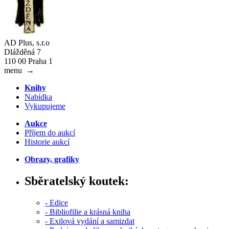
AD Plus, s.r.o
Dlážděná 7
110 00 Praha 1
menu
→
Knihy
Nabídka
Vykupujeme
Aukce
Příjem do aukcí
Historie aukcí
Obrazy, grafiky
Sběratelský koutek:
- Edice
- Bibliofilie a krásná kniha
- Exilová vydání a samizdat