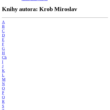
Knihy autora: Krob Miroslav
A
B
C
D
E
F
G
H
Ch
I
J
K
L
M
N
O
P
Q
R
S