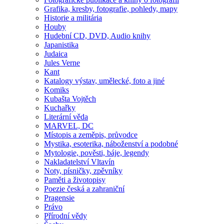
Grafika, kresby, fotografie, pohledy, mapy
Historie a militária
Houby
Hudební CD, DVD, Audio knihy
Japanistika
Judaica
Jules Verne
Kant
Katalogy výstav, umělecké, foto a jiné
Komiks
Kubašta Vojtěch
Kuchařky
Literární věda
MARVEL, DC
Místopis a zeměpis, průvodce
Mystika, esoterika, náboženství a podobné
Mytologie, pověsti, báje, legendy
Nakladatelství Vltavín
Noty, písničky, zpěvníky
Paměti a životopisy
Poezie česká a zahraniční
Pragensie
Právo
Přírodní vědy