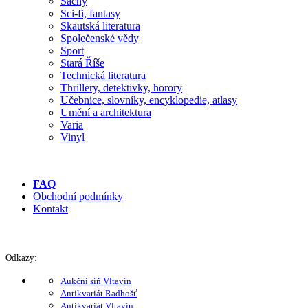
Šachy
Sci-fi, fantasy
Skautská literatura
Společenské vědy
Sport
Stará Říše
Technická literatura
Thrillery, detektivky, horory
Učebnice, slovníky, encyklopedie, atlasy
Umění a architektura
Varia
Vinyl
FAQ
Obchodní podmínky
Kontakt
Odkazy:
Aukční síň Vltavín
Antikvariát Radhošť
Antikvariát Vltavín