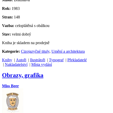
Rok:
1983
Stran:
148
Vazba:
celoplátěná s obálkou
Stav:
velmi dobrý
Kniha je skladem na prodejně
Kategorie:
Cizojazyčné tituly
,
Umění a architektura
Knihy
|
Autoři
|
Ilustrátoři
|
Typograf
|
Překladatelé
|
Nakladatelství
|
Místa vydání
Obrazy, grafika
Miss Beer