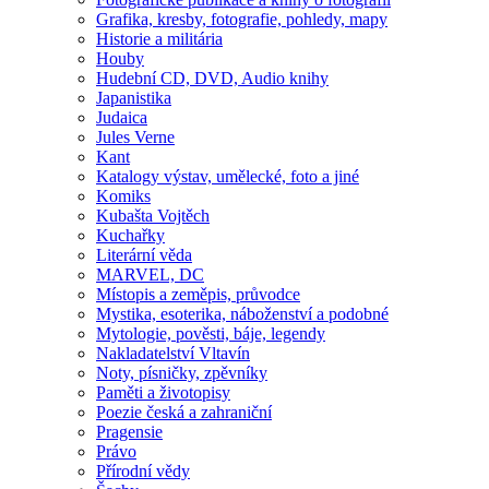
Grafika, kresby, fotografie, pohledy, mapy
Historie a militária
Houby
Hudební CD, DVD, Audio knihy
Japanistika
Judaica
Jules Verne
Kant
Katalogy výstav, umělecké, foto a jiné
Komiks
Kubašta Vojtěch
Kuchařky
Literární věda
MARVEL, DC
Místopis a zeměpis, průvodce
Mystika, esoterika, náboženství a podobné
Mytologie, pověsti, báje, legendy
Nakladatelství Vltavín
Noty, písničky, zpěvníky
Paměti a životopisy
Poezie česká a zahraniční
Pragensie
Právo
Přírodní vědy