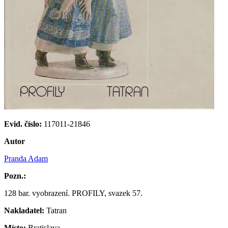
Evid. číslo:
117011-21846
Autor
Pranda Adam
Pozn.:
128 bar. vyobrazení. PROFILY, svazek 57.
Nakladatel:
Tatran
Místo:
Bratislava