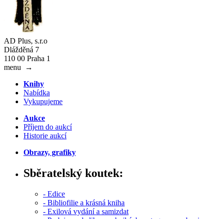
AD Plus, s.r.o
Dlážděná 7
110 00 Praha 1
menu
→
Knihy
Nabídka
Vykupujeme
Aukce
Příjem do aukcí
Historie aukcí
Obrazy, grafiky
Sběratelský koutek:
- Edice
- Bibliofilie a krásná kniha
- Exilová vydání a samizdat