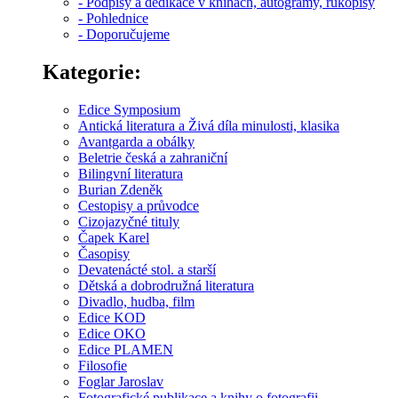
- Podpisy a dedikace v knihách, autogramy, rukopisy
- Pohlednice
- Doporučujeme
Kategorie:
Edice Symposium
Antická literatura a Živá díla minulosti, klasika
Avantgarda a obálky
Beletrie česká a zahraniční
Bilingvní literatura
Burian Zdeněk
Cestopisy a průvodce
Cizojazyčné tituly
Čapek Karel
Časopisy
Devatenácté stol. a starší
Dětská a dobrodružná literatura
Divadlo, hudba, film
Edice KOD
Edice OKO
Edice PLAMEN
Filosofie
Foglar Jaroslav
Fotografické publikace a knihy o fotografii