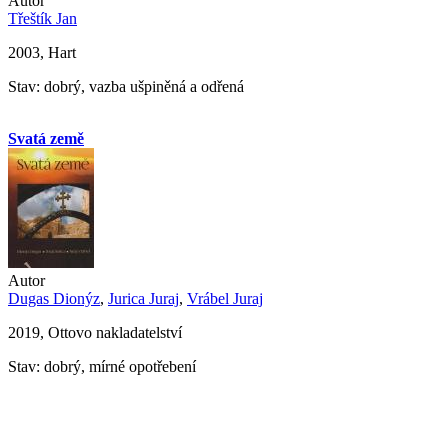
Autor
Třeštík Jan
2003, Hart
Stav: dobrý, vazba ušpiněná a odřená
Svatá země
Autor
Dugas Dionýz
,
Jurica Juraj
,
Vrábel Juraj
2019, Ottovo nakladatelství
Stav: dobrý, mírné opotřebení