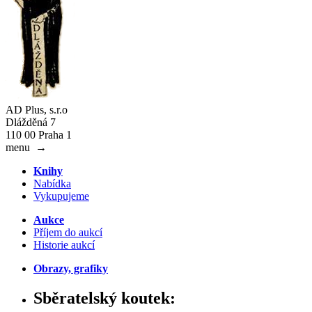
AD Plus, s.r.o
Dlážděná 7
110 00 Praha 1
menu
→
Knihy
Nabídka
Vykupujeme
Aukce
Příjem do aukcí
Historie aukcí
Obrazy, grafiky
Sběratelský koutek: