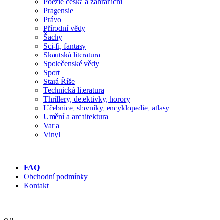
Poezie česká a zahraniční
Pragensie
Právo
Přírodní vědy
Šachy
Sci-fi, fantasy
Skautská literatura
Společenské vědy
Sport
Stará Říše
Technická literatura
Thrillery, detektivky, horory
Učebnice, slovníky, encyklopedie, atlasy
Umění a architektura
Varia
Vinyl
FAQ
Obchodní podmínky
Kontakt