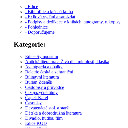
- Edice
- Bibliofilie a krásná kniha
- Exilová vydání a samizdat
- Podpisy a dedikace v knihách, autogramy, rukopisy
- Pohlednice
- Doporučujeme
Kategorie:
Edice Symposium
Antická literatura a Živá díla minulosti, klasika
Avantgarda a obálky
Beletrie česká a zahraniční
Bilingvní literatura
Burian Zdeněk
Cestopisy a průvodce
Cizojazyčné tituly
Čapek Karel
Časopisy
Devatenácté stol. a starší
Dětská a dobrodružná literatura
Divadlo, hudba, film
Edice KOD