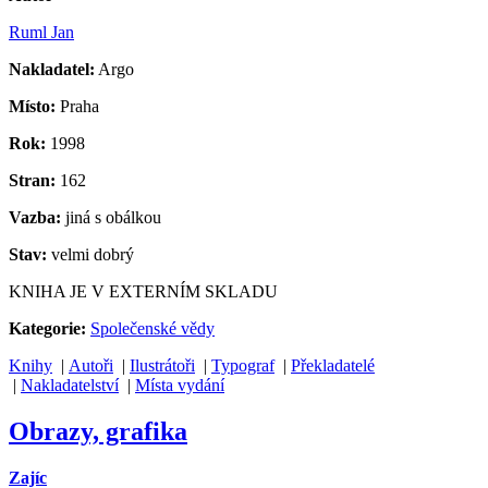
Ruml Jan
Nakladatel:
Argo
Místo:
Praha
Rok:
1998
Stran:
162
Vazba:
jiná s obálkou
Stav:
velmi dobrý
KNIHA JE V EXTERNÍM SKLADU
Kategorie:
Společenské vědy
Knihy
|
Autoři
|
Ilustrátoři
|
Typograf
|
Překladatelé
|
Nakladatelství
|
Místa vydání
Obrazy, grafika
Zajíc