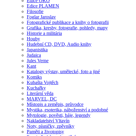
Edice OKO
Edice PLAMEN
Filosofie
Foglar Jaroslav
Fotografické publikace a knihy o fotografii
Grafika, kresby, fotografie, pohledy, mapy
Historie a militária
Houby
Hudební CD, DVD, Audio knihy
Japanistika
Judaica
Jules Verne
Kant
Katalogy výstav, umělecké, foto a jiné
Komiks
Kubašta Vojtěch
Kuchařky
Literární věda
MARVEL, DC
Místopis a zeměpis, průvodce
Mystika, esoterika, náboženství a podobné
Mytologie, pověsti, báje, legendy
Nakladatelství Vltavín
Noty, písničky, zpěvníky
Paměti a životopisy