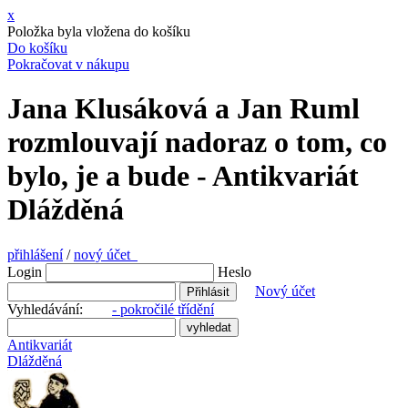
x
Položka byla vložena do košíku
Do košíku
Pokračovat v nákupu
Jana Klusáková a Jan Ruml
rozmlouvají nadoraz o tom, co
bylo, je a bude - Antikvariát
Dlážděná
přihlášení
/
nový účet
Login
Heslo
Nový účet
Vyhledávání:
- pokročilé třídění
Antikvariát
Dlážděná