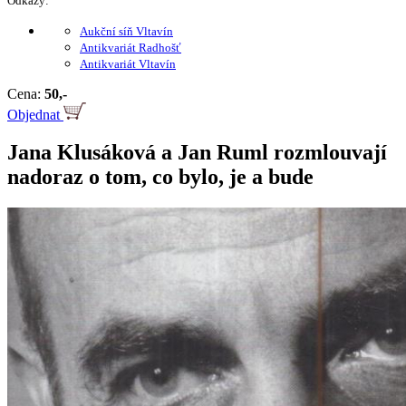
Odkazy:
Aukční síň Vltavín
Antikvariát Radhošť
Antikvariát Vltavín
Cena:
50,-
Objednat
Jana Klusáková a Jan Ruml rozmlouvají
nadoraz o tom, co bylo, je a bude