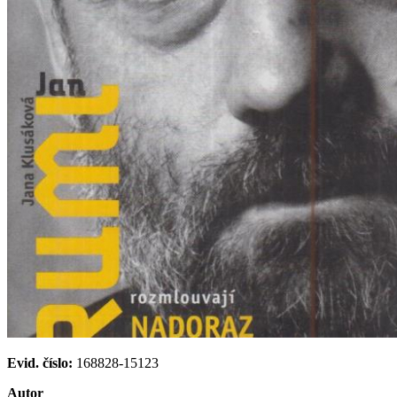
Evid. číslo:
168828-15123
Autor