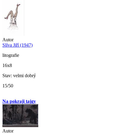
Autor
Slíva Jiří (1947)
litografie
16x8
Stav: velmi dobrý
15/50
Na pokraji tajgy
Autor