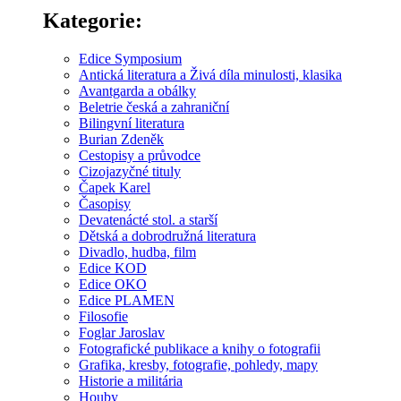
Kategorie:
Edice Symposium
Antická literatura a Živá díla minulosti, klasika
Avantgarda a obálky
Beletrie česká a zahraniční
Bilingvní literatura
Burian Zdeněk
Cestopisy a průvodce
Cizojazyčné tituly
Čapek Karel
Časopisy
Devatenácté stol. a starší
Dětská a dobrodružná literatura
Divadlo, hudba, film
Edice KOD
Edice OKO
Edice PLAMEN
Filosofie
Foglar Jaroslav
Fotografické publikace a knihy o fotografii
Grafika, kresby, fotografie, pohledy, mapy
Historie a militária
Houby