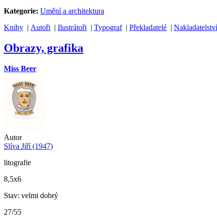
Kategorie:
Umění a architektura
Knihy
|
Autoři
|
Ilustrátoři
|
Typograf
|
Překladatelé
|
Nakladatelstv
Obrazy, grafika
Miss Beer
Autor
Slíva Jiří (1947)
litografie
8,5x6
Stav: velmi dobrý
27/55