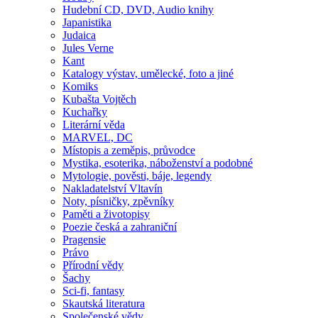
Hudební CD, DVD, Audio knihy
Japanistika
Judaica
Jules Verne
Kant
Katalogy výstav, umělecké, foto a jiné
Komiks
Kubašta Vojtěch
Kuchařky
Literární věda
MARVEL, DC
Místopis a zeměpis, průvodce
Mystika, esoterika, náboženství a podobné
Mytologie, pověsti, báje, legendy
Nakladatelství Vltavín
Noty, písničky, zpěvníky
Paměti a životopisy
Poezie česká a zahraniční
Pragensie
Právo
Přírodní vědy
Šachy
Sci-fi, fantasy
Skautská literatura
Společenské vědy