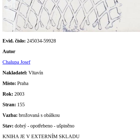
Evid. číslo:
245034-59928
Autor
Chalupa Josef
Nakladatel:
Vltavín
Místo:
Praha
Rok:
2003
Stran:
155
Vazba:
brožovaná s obálkou
Stav:
dobrý - opotřebeno - ušpiněno
KNIHA JE V EXTERNÍM SKLADU