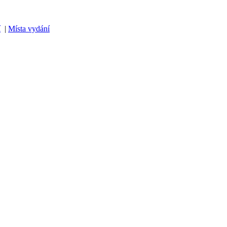
í
|
Místa vydání