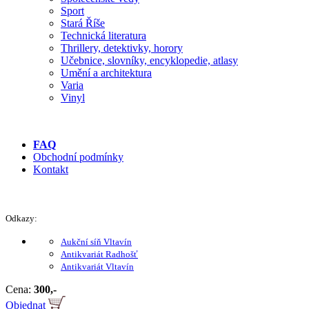
Sport
Stará Říše
Technická literatura
Thrillery, detektivky, horory
Učebnice, slovníky, encyklopedie, atlasy
Umění a architektura
Varia
Vinyl
FAQ
Obchodní podmínky
Kontakt
Odkazy:
Aukční síň Vltavín
Antikvariát Radhošť
Antikvariát Vltavín
Cena:
300,-
Objednat