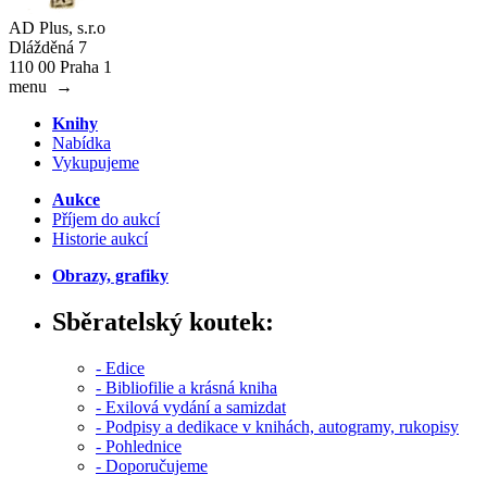
AD Plus, s.r.o
Dlážděná 7
110 00 Praha 1
menu
→
Knihy
Nabídka
Vykupujeme
Aukce
Příjem do aukcí
Historie aukcí
Obrazy, grafiky
Sběratelský koutek:
- Edice
- Bibliofilie a krásná kniha
- Exilová vydání a samizdat
- Podpisy a dedikace v knihách, autogramy, rukopisy
- Pohlednice
- Doporučujeme