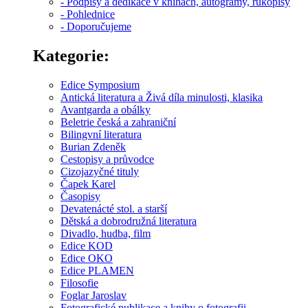
- Podpisy a dedikace v knihách, autogramy, rukopisy
- Pohlednice
- Doporučujeme
Kategorie:
Edice Symposium
Antická literatura a Živá díla minulosti, klasika
Avantgarda a obálky
Beletrie česká a zahraniční
Bilingvní literatura
Burian Zdeněk
Cestopisy a průvodce
Cizojazyčné tituly
Čapek Karel
Časopisy
Devatenácté stol. a starší
Dětská a dobrodružná literatura
Divadlo, hudba, film
Edice KOD
Edice OKO
Edice PLAMEN
Filosofie
Foglar Jaroslav
Fotografické publikace a knihy o fotografii