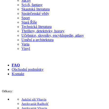
Šachy
Sci-fi, fantasy
Skautská literatura
Společenské vědy
Sport
Stará Říše
Technická literatura
Thrillery, detektivky, horory
Učebnice, slovníky, encyklopedie, atlasy
Umění a architektura
Varia
Vinyl
FAQ
Obchodní podmínky
Kontakt
Odkazy:
Aukční síň Vltavín
Antikvariát Radhošť
Antikvariát Vltavín