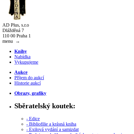
AD Plus, s.r.o
Dlážděná 7
110 00 Praha 1
menu
→
Knihy
Nabídka
Vykupujeme
Aukce
Příjem do aukcí
Historie aukcí
Obrazy, grafiky
Sběratelský koutek:
- Edice
- Bibliofilie a krásná kniha
- Exilová vydání a samizdat