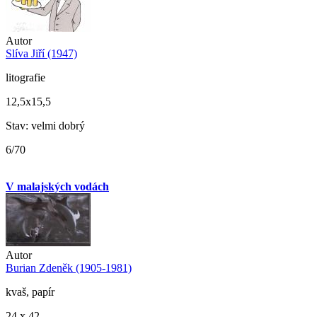
Autor
Slíva Jiří (1947)
litografie
12,5x15,5
Stav: velmi dobrý
6/70
V malajských vodách
Autor
Burian Zdeněk (1905-1981)
kvaš, papír
24 x 42