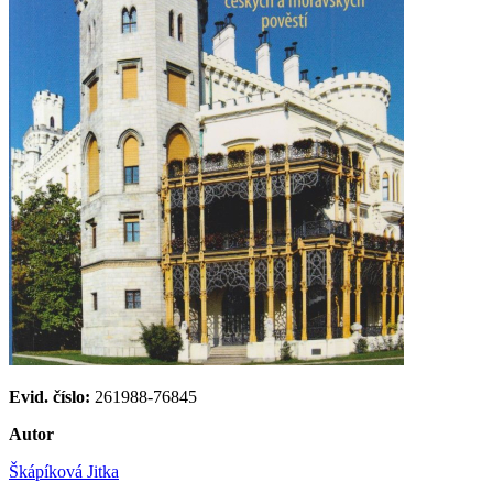
Evid. číslo:
261988-76845
Autor
Škápíková Jitka