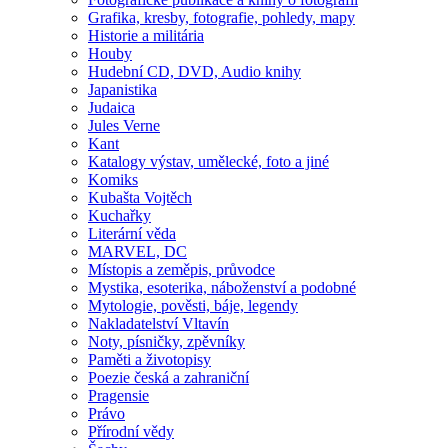
Grafika, kresby, fotografie, pohledy, mapy
Historie a militária
Houby
Hudební CD, DVD, Audio knihy
Japanistika
Judaica
Jules Verne
Kant
Katalogy výstav, umělecké, foto a jiné
Komiks
Kubašta Vojtěch
Kuchařky
Literární věda
MARVEL, DC
Místopis a zeměpis, průvodce
Mystika, esoterika, náboženství a podobné
Mytologie, pověsti, báje, legendy
Nakladatelství Vltavín
Noty, písničky, zpěvníky
Paměti a životopisy
Poezie česká a zahraniční
Pragensie
Právo
Přírodní vědy