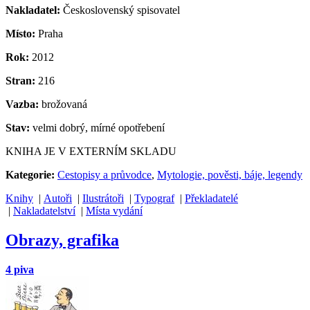
Nakladatel:
Československý spisovatel
Místo:
Praha
Rok:
2012
Stran:
216
Vazba:
brožovaná
Stav:
velmi dobrý, mírné opotřebení
KNIHA JE V EXTERNÍM SKLADU
Kategorie:
Cestopisy a průvodce
,
Mytologie, pověsti, báje, legendy
Knihy
|
Autoři
|
Ilustrátoři
|
Typograf
|
Překladatelé
|
Nakladatelství
|
Místa vydání
Obrazy, grafika
4 piva