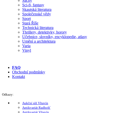
Šachy
Sci-fi, fantasy
Skautská literatura
Společenské vědy
Sport
Stará Říše
Technická literatura
Thrillery, detektivky, horory
Učebnice, slovníky, encyklopedie, atlasy
Umění a architektura
Varia
Vinyl
FAQ
Obchodní podmínky
Kontakt
Odkazy:
Aukční síň Vltavín
Antikvariát Radhošť
Antikvariát Vltavín