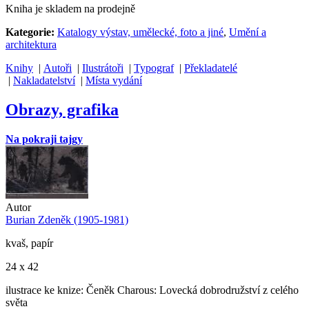
Kniha je skladem na prodejně
Kategorie:
Katalogy výstav, umělecké, foto a jiné
,
Umění a
architektura
Knihy
|
Autoři
|
Ilustrátoři
|
Typograf
|
Překladatelé
|
Nakladatelství
|
Místa vydání
Obrazy, grafika
Na pokraji tajgy
Autor
Burian Zdeněk (1905-1981)
kvaš, papír
24 x 42
ilustrace ke knize: Čeněk Charous: Lovecká dobrodružství z celého
světa