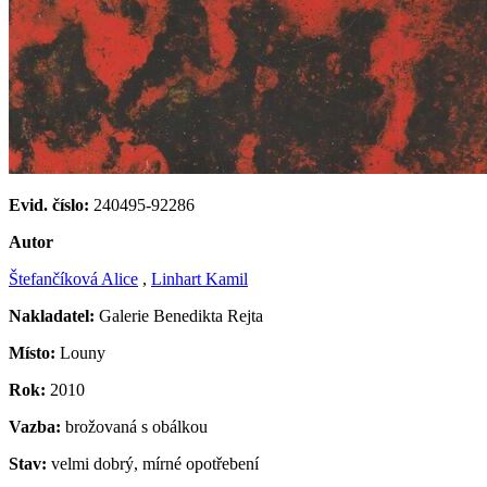
Evid. číslo:
240495-92286
Autor
Štefančíková Alice
,
Linhart Kamil
Nakladatel:
Galerie Benedikta Rejta
Místo:
Louny
Rok:
2010
Vazba:
brožovaná s obálkou
Stav:
velmi dobrý, mírné opotřebení