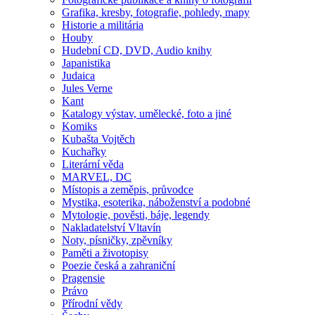
Grafika, kresby, fotografie, pohledy, mapy
Historie a militária
Houby
Hudební CD, DVD, Audio knihy
Japanistika
Judaica
Jules Verne
Kant
Katalogy výstav, umělecké, foto a jiné
Komiks
Kubašta Vojtěch
Kuchařky
Literární věda
MARVEL, DC
Místopis a zeměpis, průvodce
Mystika, esoterika, náboženství a podobné
Mytologie, pověsti, báje, legendy
Nakladatelství Vltavín
Noty, písničky, zpěvníky
Paměti a životopisy
Poezie česká a zahraniční
Pragensie
Právo
Přírodní vědy