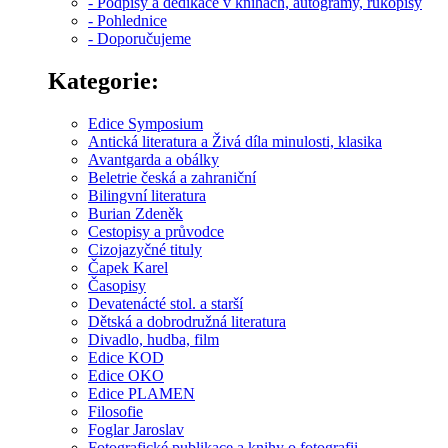
- Podpisy a dedikace v knihách, autogramy, rukopisy
- Pohlednice
- Doporučujeme
Kategorie:
Edice Symposium
Antická literatura a Živá díla minulosti, klasika
Avantgarda a obálky
Beletrie česká a zahraniční
Bilingvní literatura
Burian Zdeněk
Cestopisy a průvodce
Cizojazyčné tituly
Čapek Karel
Časopisy
Devatenácté stol. a starší
Dětská a dobrodružná literatura
Divadlo, hudba, film
Edice KOD
Edice OKO
Edice PLAMEN
Filosofie
Foglar Jaroslav
Fotografické publikace a knihy o fotografii