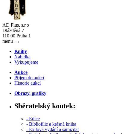
AD Plus, s.r.o
Dlážděná 7
110 00 Praha 1
menu
→
Knihy
Nabídka
Vykupujeme
Aukce
Příjem do aukcí
Historie aukcí
Obrazy, grafiky
Sběratelský koutek:
- Edice
- Bibliofilie a krásná kniha
- Exilová vydání a samizdat