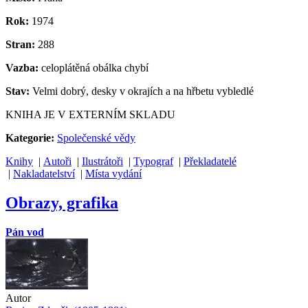
Rok:
1974
Stran:
288
Vazba:
celoplátěná obálka chybí
Stav:
Velmi dobrý, desky v okrajích a na hřbetu vybledlé
KNIHA JE V EXTERNÍM SKLADU
Kategorie:
Společenské vědy
Knihy
|
Autoři
|
Ilustrátoři
|
Typograf
|
Překladatelé
|
Nakladatelství
|
Místa vydání
Obrazy, grafika
Pán vod
Autor