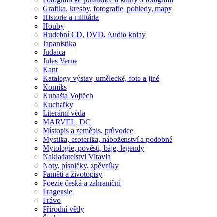
Grafika, kresby, fotografie, pohledy, mapy
Historie a militária
Houby
Hudební CD, DVD, Audio knihy
Japanistika
Judaica
Jules Verne
Kant
Katalogy výstav, umělecké, foto a jiné
Komiks
Kubašta Vojtěch
Kuchařky
Literární věda
MARVEL, DC
Místopis a zeměpis, průvodce
Mystika, esoterika, náboženství a podobné
Mytologie, pověsti, báje, legendy
Nakladatelství Vltavín
Noty, písničky, zpěvníky
Paměti a životopisy
Poezie česká a zahraniční
Pragensie
Právo
Přírodní vědy