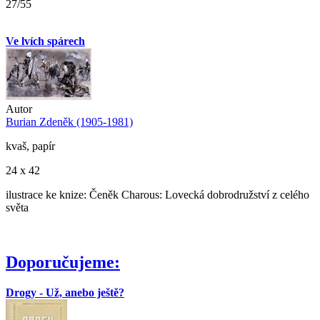
27/55
Ve lvích spárech
Autor
Burian Zdeněk (1905-1981)
kvaš, papír
24 x 42
ilustrace ke knize: Čeněk Charous: Lovecká dobrodružství z celého
světa
Doporučujeme:
Drogy - Už, anebo ještě?