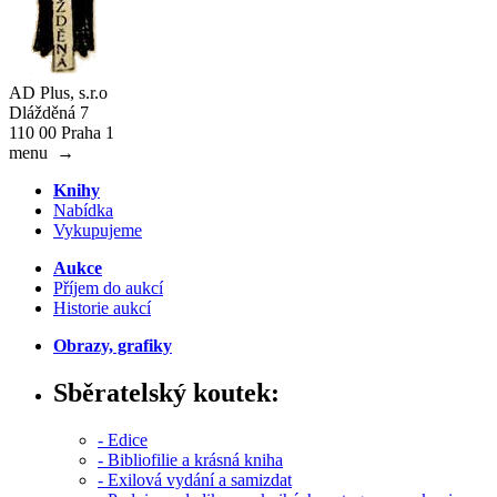
AD Plus, s.r.o
Dlážděná 7
110 00 Praha 1
menu
→
Knihy
Nabídka
Vykupujeme
Aukce
Příjem do aukcí
Historie aukcí
Obrazy, grafiky
Sběratelský koutek:
- Edice
- Bibliofilie a krásná kniha
- Exilová vydání a samizdat