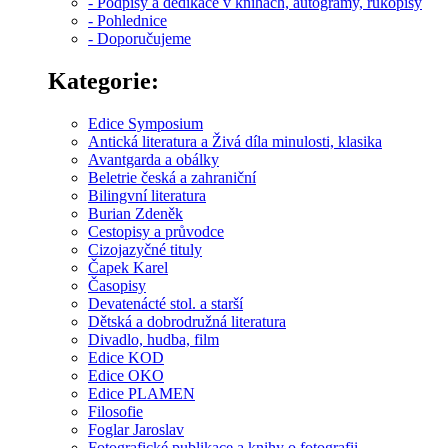
- Podpisy a dedikace v knihách, autogramy, rukopisy
- Pohlednice
- Doporučujeme
Kategorie:
Edice Symposium
Antická literatura a Živá díla minulosti, klasika
Avantgarda a obálky
Beletrie česká a zahraniční
Bilingvní literatura
Burian Zdeněk
Cestopisy a průvodce
Cizojazyčné tituly
Čapek Karel
Časopisy
Devatenácté stol. a starší
Dětská a dobrodružná literatura
Divadlo, hudba, film
Edice KOD
Edice OKO
Edice PLAMEN
Filosofie
Foglar Jaroslav
Fotografické publikace a knihy o fotografii