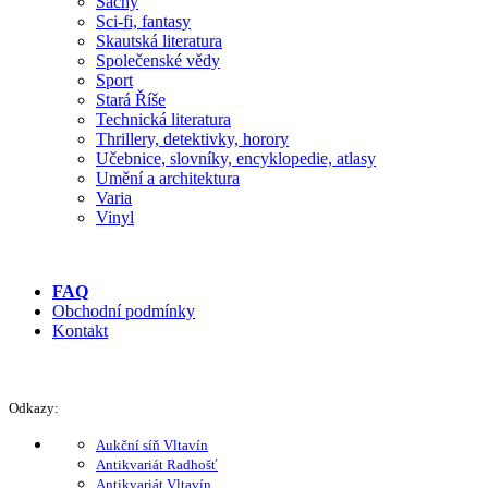
Šachy
Sci-fi, fantasy
Skautská literatura
Společenské vědy
Sport
Stará Říše
Technická literatura
Thrillery, detektivky, horory
Učebnice, slovníky, encyklopedie, atlasy
Umění a architektura
Varia
Vinyl
FAQ
Obchodní podmínky
Kontakt
Odkazy:
Aukční síň Vltavín
Antikvariát Radhošť
Antikvariát Vltavín