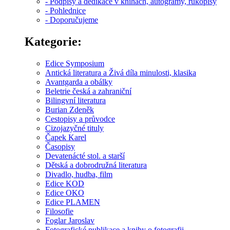
- Podpisy a dedikace v knihách, autogramy, rukopisy
- Pohlednice
- Doporučujeme
Kategorie:
Edice Symposium
Antická literatura a Živá díla minulosti, klasika
Avantgarda a obálky
Beletrie česká a zahraniční
Bilingvní literatura
Burian Zdeněk
Cestopisy a průvodce
Cizojazyčné tituly
Čapek Karel
Časopisy
Devatenácté stol. a starší
Dětská a dobrodružná literatura
Divadlo, hudba, film
Edice KOD
Edice OKO
Edice PLAMEN
Filosofie
Foglar Jaroslav
Fotografické publikace a knihy o fotografii