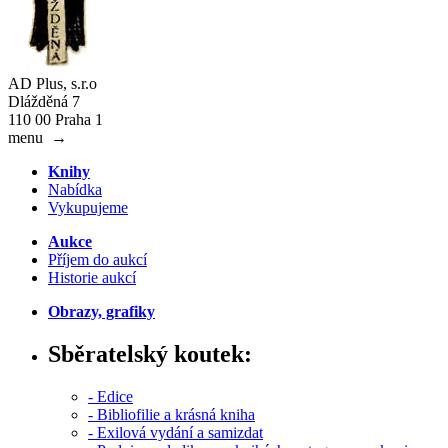
AD Plus, s.r.o
Dlážděná 7
110 00 Praha 1
menu
→
Knihy
Nabídka
Vykupujeme
Aukce
Příjem do aukcí
Historie aukcí
Obrazy, grafiky
Sběratelský koutek:
- Edice
- Bibliofilie a krásná kniha
- Exilová vydání a samizdat