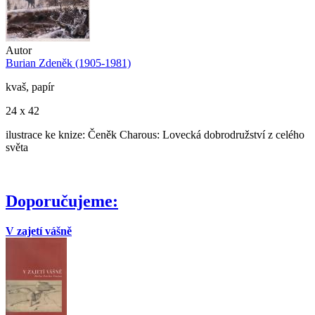
Autor
Burian Zdeněk (1905-1981)
kvaš, papír
24 x 42
ilustrace ke knize: Čeněk Charous: Lovecká dobrodružství z celého
světa
Doporučujeme:
V zajetí vášně