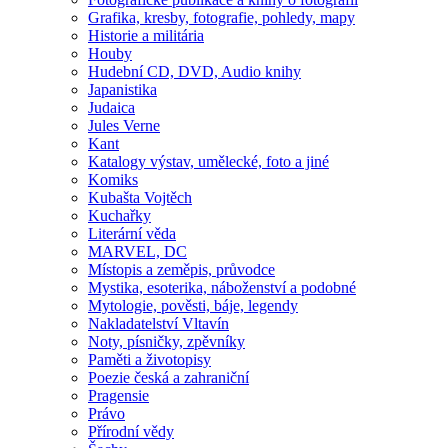
Grafika, kresby, fotografie, pohledy, mapy
Historie a militária
Houby
Hudební CD, DVD, Audio knihy
Japanistika
Judaica
Jules Verne
Kant
Katalogy výstav, umělecké, foto a jiné
Komiks
Kubašta Vojtěch
Kuchařky
Literární věda
MARVEL, DC
Místopis a zeměpis, průvodce
Mystika, esoterika, náboženství a podobné
Mytologie, pověsti, báje, legendy
Nakladatelství Vltavín
Noty, písničky, zpěvníky
Paměti a životopisy
Poezie česká a zahraniční
Pragensie
Právo
Přírodní vědy