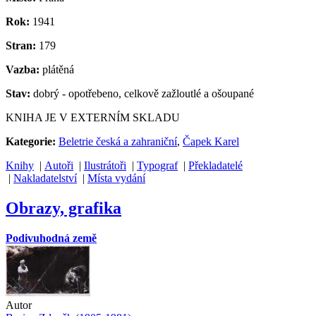
Rok:
1941
Stran:
179
Vazba:
plátěná
Stav:
dobrý - opotřebeno, celkově zažloutlé a ošoupané
KNIHA JE V EXTERNÍM SKLADU
Kategorie:
Beletrie česká a zahraniční
,
Čapek Karel
Knihy
|
Autoři
|
Ilustrátoři
|
Typograf
|
Překladatelé
|
Nakladatelství
|
Místa vydání
Obrazy, grafika
Podivuhodná země
Autor