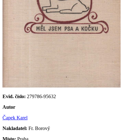
Evid. číslo:
279786-95632
Autor
Čapek Karel
Nakladatel:
Fr. Borový
Místo:
Praha