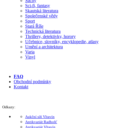
Šachy
Sci-fi, fantasy
Skautská literatura
Společenské vědy
Sport
Stará Říše
Technická literatura
Thrillery, detektivky, horory
Učebnice, slovníky, encyklopedie, atlasy
Umění a architektura
Varia
Vinyl
FAQ
Obchodní podmínky
Kontakt
Odkazy:
Aukční síň Vltavín
Antikvariát Radhošť
Antikvariát Vltavín