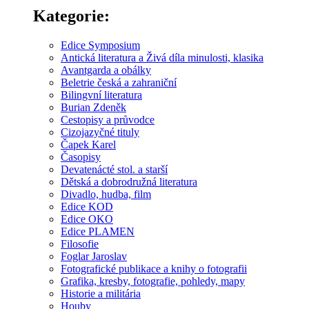
Kategorie:
Edice Symposium
Antická literatura a Živá díla minulosti, klasika
Avantgarda a obálky
Beletrie česká a zahraniční
Bilingvní literatura
Burian Zdeněk
Cestopisy a průvodce
Cizojazyčné tituly
Čapek Karel
Časopisy
Devatenácté stol. a starší
Dětská a dobrodružná literatura
Divadlo, hudba, film
Edice KOD
Edice OKO
Edice PLAMEN
Filosofie
Foglar Jaroslav
Fotografické publikace a knihy o fotografii
Grafika, kresby, fotografie, pohledy, mapy
Historie a militária
Houby