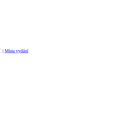
í
|
Místa vydání