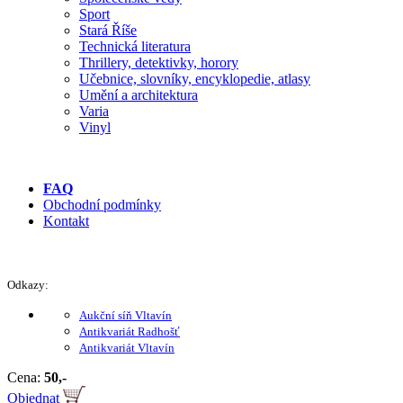
Sport
Stará Říše
Technická literatura
Thrillery, detektivky, horory
Učebnice, slovníky, encyklopedie, atlasy
Umění a architektura
Varia
Vinyl
FAQ
Obchodní podmínky
Kontakt
Odkazy:
Aukční síň Vltavín
Antikvariát Radhošť
Antikvariát Vltavín
Cena:
50,-
Objednat