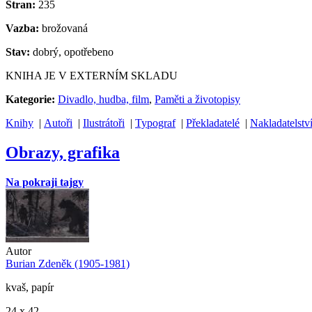
Stran:
235
Vazba:
brožovaná
Stav:
dobrý, opotřebeno
KNIHA JE V EXTERNÍM SKLADU
Kategorie:
Divadlo, hudba, film
,
Paměti a životopisy
Knihy
|
Autoři
|
Ilustrátoři
|
Typograf
|
Překladatelé
|
Nakladatelstv
Obrazy, grafika
Na pokraji tajgy
Autor
Burian Zdeněk (1905-1981)
kvaš, papír
24 x 42