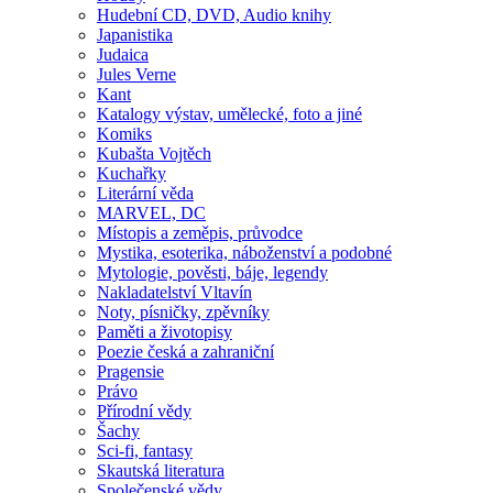
Hudební CD, DVD, Audio knihy
Japanistika
Judaica
Jules Verne
Kant
Katalogy výstav, umělecké, foto a jiné
Komiks
Kubašta Vojtěch
Kuchařky
Literární věda
MARVEL, DC
Místopis a zeměpis, průvodce
Mystika, esoterika, náboženství a podobné
Mytologie, pověsti, báje, legendy
Nakladatelství Vltavín
Noty, písničky, zpěvníky
Paměti a životopisy
Poezie česká a zahraniční
Pragensie
Právo
Přírodní vědy
Šachy
Sci-fi, fantasy
Skautská literatura
Společenské vědy