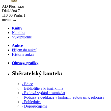
AD Plus, s.r.o
Dlážděná 7
110 00 Praha 1
menu
→
Knihy
Nabídka
Vykupujeme
Aukce
Příjem do aukcí
Historie aukcí
Obrazy, grafiky
Sběratelský koutek:
- Edice
- Bibliofilie a krásná kniha
- Exilová vydání a samizdat
- Podpisy a dedikace v knihách, autogramy, rukopisy
- Pohlednice
- Doporučujeme