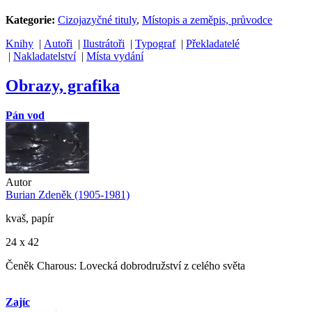
Kategorie:
Cizojazyčné tituly
,
Místopis a zeměpis, průvodce
Knihy
|
Autoři
|
Ilustrátoři
|
Typograf
|
Překladatelé
|
Nakladatelství
|
Místa vydání
Obrazy, grafika
Pán vod
Autor
Burian Zdeněk (1905-1981)
kvaš, papír
24 x 42
Čeněk Charous: Lovecká dobrodružství z celého světa
Zajíc