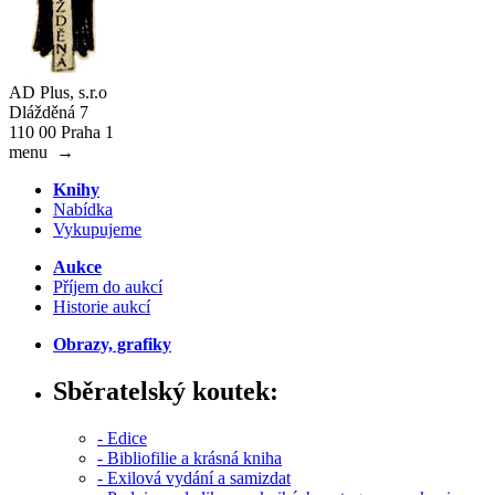
AD Plus, s.r.o
Dlážděná 7
110 00 Praha 1
menu
→
Knihy
Nabídka
Vykupujeme
Aukce
Příjem do aukcí
Historie aukcí
Obrazy, grafiky
Sběratelský koutek:
- Edice
- Bibliofilie a krásná kniha
- Exilová vydání a samizdat