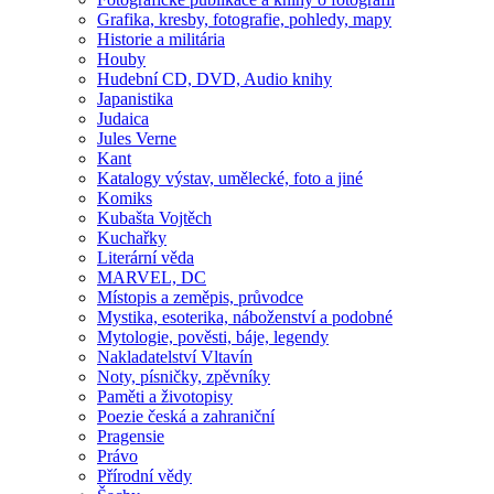
Grafika, kresby, fotografie, pohledy, mapy
Historie a militária
Houby
Hudební CD, DVD, Audio knihy
Japanistika
Judaica
Jules Verne
Kant
Katalogy výstav, umělecké, foto a jiné
Komiks
Kubašta Vojtěch
Kuchařky
Literární věda
MARVEL, DC
Místopis a zeměpis, průvodce
Mystika, esoterika, náboženství a podobné
Mytologie, pověsti, báje, legendy
Nakladatelství Vltavín
Noty, písničky, zpěvníky
Paměti a životopisy
Poezie česká a zahraniční
Pragensie
Právo
Přírodní vědy