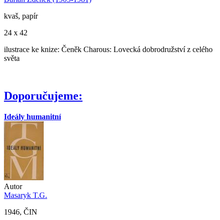
kvaš, papír
24 x 42
ilustrace ke knize: Čeněk Charous: Lovecká dobrodružství z celého
světa
Doporučujeme:
Ideály humanitní
Autor
Masaryk T.G.
1946, ČIN