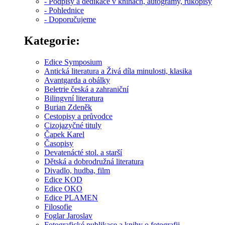
- Podpisy a dedikace v knihách, autogramy, rukopisy
- Pohlednice
- Doporučujeme
Kategorie:
Edice Symposium
Antická literatura a Živá díla minulosti, klasika
Avantgarda a obálky
Beletrie česká a zahraniční
Bilingvní literatura
Burian Zdeněk
Cestopisy a průvodce
Cizojazyčné tituly
Čapek Karel
Časopisy
Devatenácté stol. a starší
Dětská a dobrodružná literatura
Divadlo, hudba, film
Edice KOD
Edice OKO
Edice PLAMEN
Filosofie
Foglar Jaroslav
Fotografické publikace a knihy o fotografii