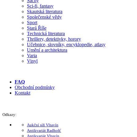
Šachy
Sci-fi, fantasy
Skautská literatura
Společenské vědy
Sport
Stará Říše
Technická literatura
Thrillery, detektivky, horory
Učebnice, slovníky, encyklopedie, atlasy
Umění a architektura
Varia
Vinyl
FAQ
Obchodní podmínky
Kontakt
Odkazy:
Aukční síň Vltavín
Antikvariát Radhošť
Antikvariát Vltavín