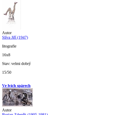
Autor
Slíva Jiří (1947)
litografie
16x8
Stav: velmi dobrý
15/50
Ve lvích spárech
Autor
Burian Zdeněk (1905-1981)