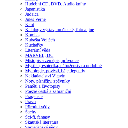
Hudební CD, DVD, Audio knihy
Japanistika
Judaica
Jules Verne
Kant
Katalogy výstav, umělecké, foto a jiné
Komiks
Kubašta Vojtěch
Kuchařky
Literární věda
MARVEL, DC
Místopis a zeměpis, průvodce
Mystika, esoterika, náboženství a podobné
Mytologie, pověsti, báje, legendy
Nakladatelství Vltavín
Noty, písničky, zpěvníky
Paměti a životopisy
Poezie česká a zahraniční
Pragensie
Právo
Přírodní vědy
Šachy
Sci-fi, fantasy
Skautská literatura
Společenské vědy