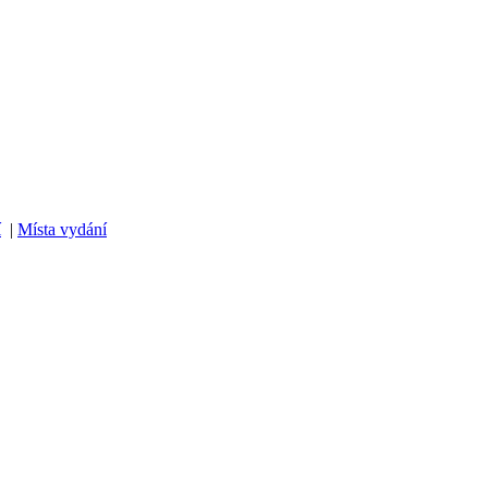
í
|
Místa vydání