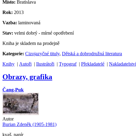
Místo:
Bratislava
Rok:
2013
Vazba:
laminovaná
Stav:
velmi dobrý - mírné opotřebení
Kniha je skladem na prodejně
Kategorie:
Cizojazyčné tituly
,
Dětská a dobrodružná literatura
Knihy
|
Autoři
|
Ilustrátoři
|
Typograf
|
Překladatelé
|
Nakladatelstv
Obrazy, grafika
Čang-Puk
Autor
Burian Zdeněk (1905-1981)
kvaš, papír