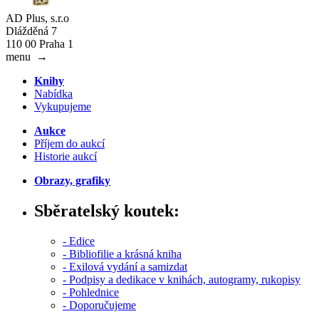
AD Plus, s.r.o
Dlážděná 7
110 00 Praha 1
menu
→
Knihy
Nabídka
Vykupujeme
Aukce
Příjem do aukcí
Historie aukcí
Obrazy, grafiky
Sběratelský koutek:
- Edice
- Bibliofilie a krásná kniha
- Exilová vydání a samizdat
- Podpisy a dedikace v knihách, autogramy, rukopisy
- Pohlednice
- Doporučujeme