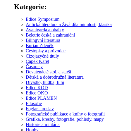
Kategorie:
Edice Symposium
Antická literatura a Živá díla minulosti, klasika
Avantgarda a obálky
Beletrie česká a zahraniční
Bilingvní literatura
Burian Zdeněk
Cestopisy a průvodce
Cizojazyčné tituly
Čapek Karel
Časopisy
Devatenácté stol. a starší
Dětská a dobrodružná literatura
Divadlo, hudba, film
Edice KOD
Edice OKO
Edice PLAMEN
Filosofie
Foglar Jaroslav
Fotografické publikace a knihy o fotografii
Grafika, kresby, fotografie, pohledy, mapy
Historie a militária
Houby