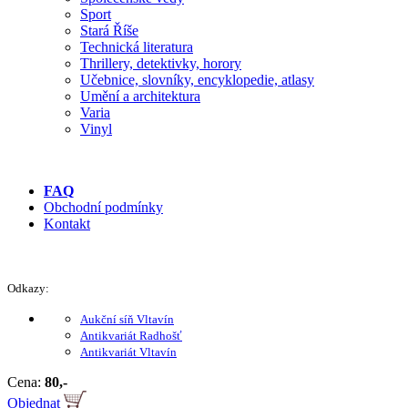
Sport
Stará Říše
Technická literatura
Thrillery, detektivky, horory
Učebnice, slovníky, encyklopedie, atlasy
Umění a architektura
Varia
Vinyl
FAQ
Obchodní podmínky
Kontakt
Odkazy:
Aukční síň Vltavín
Antikvariát Radhošť
Antikvariát Vltavín
Cena:
80,-
Objednat