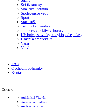
Šachy
Sci-fi, fantasy
Skautská literatura
Společenské vědy
Sport
Stará Říše
Technická literatura
Thrillery, detektivky, horory
Učebnice, slovníky, encyklopedie, atlasy
Umění a architektura
Varia
Vinyl
FAQ
Obchodní podmínky
Kontakt
Odkazy:
Aukční síň Vltavín
Antikvariát Radhošť
Antikvariát Vltavín