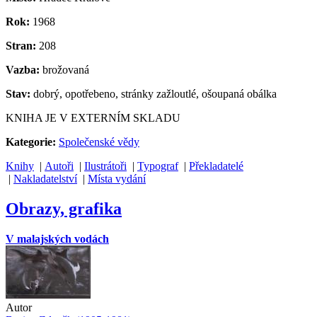
Rok:
1968
Stran:
208
Vazba:
brožovaná
Stav:
dobrý, opotřebeno, stránky zažloutlé, ošoupaná obálka
KNIHA JE V EXTERNÍM SKLADU
Kategorie:
Společenské vědy
Knihy
|
Autoři
|
Ilustrátoři
|
Typograf
|
Překladatelé
|
Nakladatelství
|
Místa vydání
Obrazy, grafika
V malajských vodách
Autor