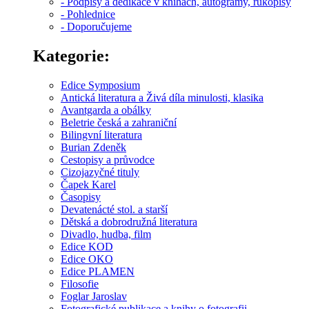
- Podpisy a dedikace v knihách, autogramy, rukopisy
- Pohlednice
- Doporučujeme
Kategorie:
Edice Symposium
Antická literatura a Živá díla minulosti, klasika
Avantgarda a obálky
Beletrie česká a zahraniční
Bilingvní literatura
Burian Zdeněk
Cestopisy a průvodce
Cizojazyčné tituly
Čapek Karel
Časopisy
Devatenácté stol. a starší
Dětská a dobrodružná literatura
Divadlo, hudba, film
Edice KOD
Edice OKO
Edice PLAMEN
Filosofie
Foglar Jaroslav
Fotografické publikace a knihy o fotografii