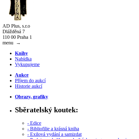
AD Plus, s.r.o
Dlážděná 7
110 00 Praha 1
menu
→
Knihy
Nabídka
Vykupujeme
Aukce
Příjem do aukcí
Historie aukcí
Obrazy, grafiky
Sběratelský koutek:
- Edice
- Bibliofilie a krásná kniha
- Exilová vydání a samizdat