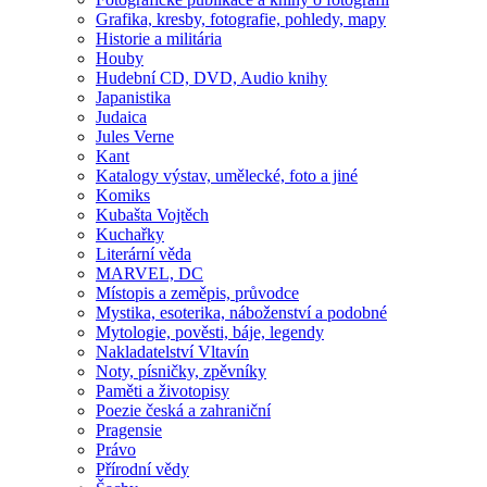
Grafika, kresby, fotografie, pohledy, mapy
Historie a militária
Houby
Hudební CD, DVD, Audio knihy
Japanistika
Judaica
Jules Verne
Kant
Katalogy výstav, umělecké, foto a jiné
Komiks
Kubašta Vojtěch
Kuchařky
Literární věda
MARVEL, DC
Místopis a zeměpis, průvodce
Mystika, esoterika, náboženství a podobné
Mytologie, pověsti, báje, legendy
Nakladatelství Vltavín
Noty, písničky, zpěvníky
Paměti a životopisy
Poezie česká a zahraniční
Pragensie
Právo
Přírodní vědy