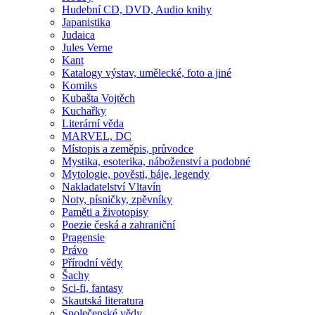
Hudební CD, DVD, Audio knihy
Japanistika
Judaica
Jules Verne
Kant
Katalogy výstav, umělecké, foto a jiné
Komiks
Kubašta Vojtěch
Kuchařky
Literární věda
MARVEL, DC
Místopis a zeměpis, průvodce
Mystika, esoterika, náboženství a podobné
Mytologie, pověsti, báje, legendy
Nakladatelství Vltavín
Noty, písničky, zpěvníky
Paměti a životopisy
Poezie česká a zahraniční
Pragensie
Právo
Přírodní vědy
Šachy
Sci-fi, fantasy
Skautská literatura
Společenské vědy