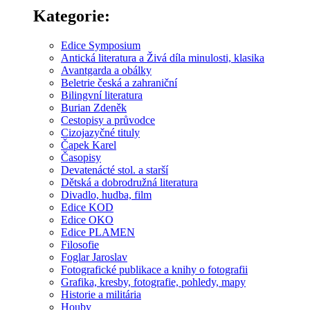
Kategorie:
Edice Symposium
Antická literatura a Živá díla minulosti, klasika
Avantgarda a obálky
Beletrie česká a zahraniční
Bilingvní literatura
Burian Zdeněk
Cestopisy a průvodce
Cizojazyčné tituly
Čapek Karel
Časopisy
Devatenácté stol. a starší
Dětská a dobrodružná literatura
Divadlo, hudba, film
Edice KOD
Edice OKO
Edice PLAMEN
Filosofie
Foglar Jaroslav
Fotografické publikace a knihy o fotografii
Grafika, kresby, fotografie, pohledy, mapy
Historie a militária
Houby