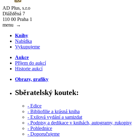
AD Plus, s.r.o
Dlážděná 7
110 00 Praha 1
menu
→
Knihy
Nabídka
Vykupujeme
Aukce
Příjem do aukcí
Historie aukcí
Obrazy, grafiky
Sběratelský koutek:
- Edice
- Bibliofilie a krásná kniha
- Exilová vydání a samizdat
- Podpisy a dedikace v knihách, autogramy, rukopisy
- Pohlednice
- Doporučujeme