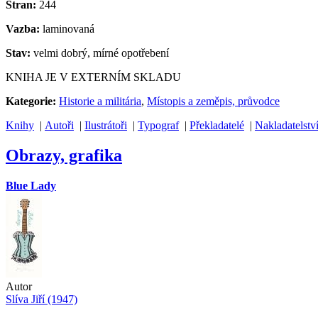
Stran:
244
Vazba:
laminovaná
Stav:
velmi dobrý, mírné opotřebení
KNIHA JE V EXTERNÍM SKLADU
Kategorie:
Historie a militária
,
Místopis a zeměpis, průvodce
Knihy
|
Autoři
|
Ilustrátoři
|
Typograf
|
Překladatelé
|
Nakladatelstv
Obrazy, grafika
Blue Lady
Autor
Slíva Jiří (1947)