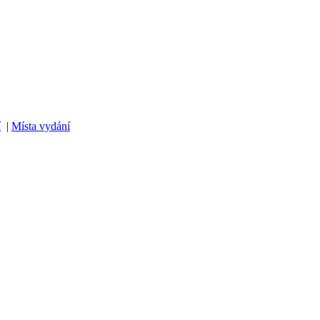
í
|
Místa vydání