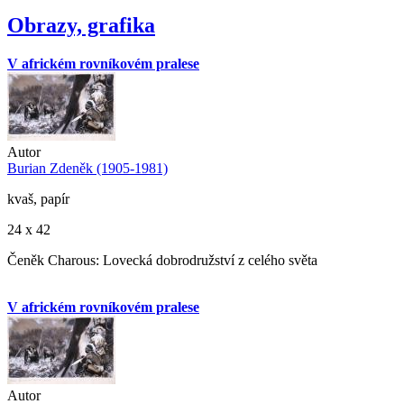
Obrazy, grafika
V africkém rovníkovém pralese
Autor
Burian Zdeněk (1905-1981)
kvaš, papír
24 x 42
Čeněk Charous: Lovecká dobrodružství z celého světa
V africkém rovníkovém pralese
Autor