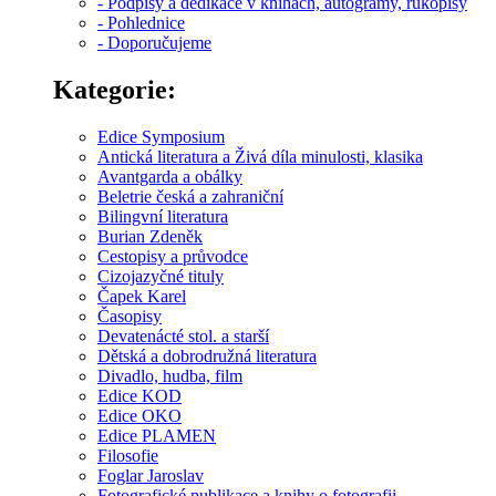
- Podpisy a dedikace v knihách, autogramy, rukopisy
- Pohlednice
- Doporučujeme
Kategorie:
Edice Symposium
Antická literatura a Živá díla minulosti, klasika
Avantgarda a obálky
Beletrie česká a zahraniční
Bilingvní literatura
Burian Zdeněk
Cestopisy a průvodce
Cizojazyčné tituly
Čapek Karel
Časopisy
Devatenácté stol. a starší
Dětská a dobrodružná literatura
Divadlo, hudba, film
Edice KOD
Edice OKO
Edice PLAMEN
Filosofie
Foglar Jaroslav
Fotografické publikace a knihy o fotografii