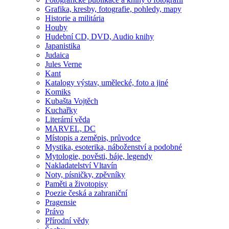
Grafika, kresby, fotografie, pohledy, mapy
Historie a militária
Houby
Hudební CD, DVD, Audio knihy
Japanistika
Judaica
Jules Verne
Kant
Katalogy výstav, umělecké, foto a jiné
Komiks
Kubašta Vojtěch
Kuchařky
Literární věda
MARVEL, DC
Místopis a zeměpis, průvodce
Mystika, esoterika, náboženství a podobné
Mytologie, pověsti, báje, legendy
Nakladatelství Vltavín
Noty, písničky, zpěvníky
Paměti a životopisy
Poezie česká a zahraniční
Pragensie
Právo
Přírodní vědy