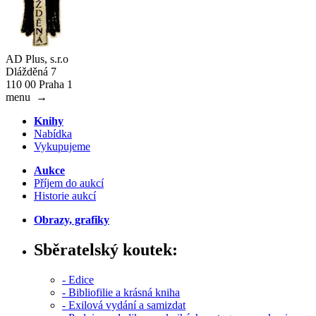
AD Plus, s.r.o
Dlážděná 7
110 00 Praha 1
menu
→
Knihy
Nabídka
Vykupujeme
Aukce
Příjem do aukcí
Historie aukcí
Obrazy, grafiky
Sběratelský koutek:
- Edice
- Bibliofilie a krásná kniha
- Exilová vydání a samizdat