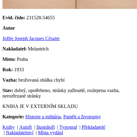
Evid. číslo:
231528-54655
Autor
Joffre Joseph Jacques Césaire
Nakladatel:
Melantrich
Místo:
Praha
Rok:
1933
Vazba:
brožovaná obálka chybí
Stav:
dobrý, opotřebeno, stránky zažloutlé, rozlepena vazba,
nerozřezané stránky
KNIHA JE V EXTERNÍM SKLADU
Kategorie:
Historie a militária
,
Paměti a životopisy
Knihy
|
Autoři
|
Ilustrátoři
|
Typograf
|
Překladatelé
|
Nakladatelství
|
Místa vydání