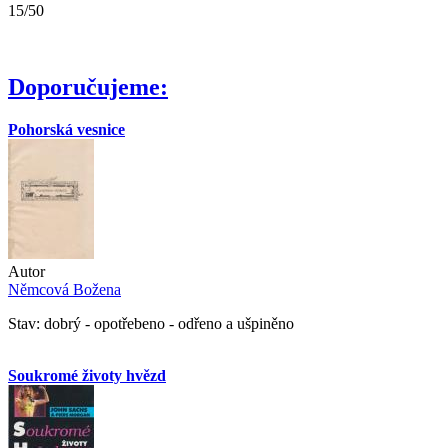
15/50
Doporučujeme:
Pohorská vesnice
Autor
Němcová Božena
Stav: dobrý - opotřebeno - odřeno a ušpiněno
Soukromé životy hvězd