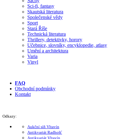
Šachy
Sci-fi, fantasy
Skautská literatura
Společenské vědy
Sport
Stará Říše
Technická literatura
Thrillery, detektivky, horory
Učebnice, slovníky, encyklopedie, atlasy
Umění a architektura
Varia
Vinyl
FAQ
Obchodní podmínky
Kontakt
Odkazy:
Aukční síň Vltavín
Antikvariát Radhošť
Antikvariát Vltavín