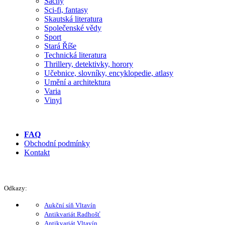
Šachy
Sci-fi, fantasy
Skautská literatura
Společenské vědy
Sport
Stará Říše
Technická literatura
Thrillery, detektivky, horory
Učebnice, slovníky, encyklopedie, atlasy
Umění a architektura
Varia
Vinyl
FAQ
Obchodní podmínky
Kontakt
Odkazy:
Aukční síň Vltavín
Antikvariát Radhošť
Antikvariát Vltavín