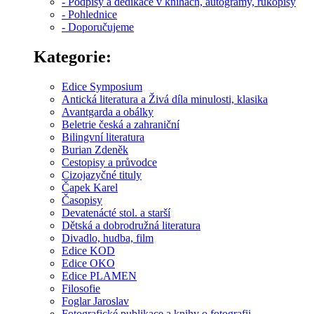
- Podpisy a dedikace v knihách, autogramy, rukopisy
- Pohlednice
- Doporučujeme
Kategorie:
Edice Symposium
Antická literatura a Živá díla minulosti, klasika
Avantgarda a obálky
Beletrie česká a zahraniční
Bilingvní literatura
Burian Zdeněk
Cestopisy a průvodce
Cizojazyčné tituly
Čapek Karel
Časopisy
Devatenácté stol. a starší
Dětská a dobrodružná literatura
Divadlo, hudba, film
Edice KOD
Edice OKO
Edice PLAMEN
Filosofie
Foglar Jaroslav
Fotografické publikace a knihy o fotografii