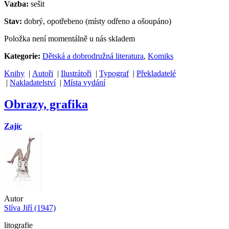
Vazba:
sešit
Stav:
dobrý, opotřebeno (místy odřeno a ošoupáno)
Položka není momentálně u nás skladem
Kategorie:
Dětská a dobrodružná literatura
,
Komiks
Knihy
|
Autoři
|
Ilustrátoři
|
Typograf
|
Překladatelé
|
Nakladatelství
|
Místa vydání
Obrazy, grafika
Zajíc
Autor
Slíva Jiří (1947)
litografie