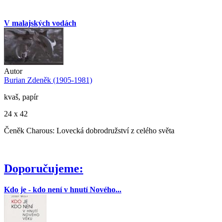
V malajských vodách
Autor
Burian Zdeněk (1905-1981)
kvaš, papír
24 x 42
Čeněk Charous: Lovecká dobrodružství z celého světa
Doporučujeme:
Kdo je - kdo není v hnutí Nového...