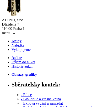
AD Plus, s.r.o
Dlážděná 7
110 00 Praha 1
menu
→
Knihy
Nabídka
Vykupujeme
Aukce
Příjem do aukcí
Historie aukcí
Obrazy, grafiky
Sběratelský koutek:
- Edice
- Bibliofilie a krásná kniha
- Exilová vydání a samizdat