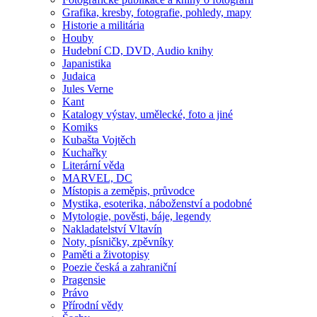
Grafika, kresby, fotografie, pohledy, mapy
Historie a militária
Houby
Hudební CD, DVD, Audio knihy
Japanistika
Judaica
Jules Verne
Kant
Katalogy výstav, umělecké, foto a jiné
Komiks
Kubašta Vojtěch
Kuchařky
Literární věda
MARVEL, DC
Místopis a zeměpis, průvodce
Mystika, esoterika, náboženství a podobné
Mytologie, pověsti, báje, legendy
Nakladatelství Vltavín
Noty, písničky, zpěvníky
Paměti a životopisy
Poezie česká a zahraniční
Pragensie
Právo
Přírodní vědy