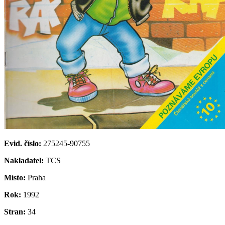
Evid. číslo:
275245-90755
Nakladatel:
TCS
Místo:
Praha
Rok:
1992
Stran:
34