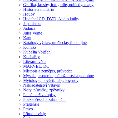
Grafika, kresby, fotografie, pohledy, mapy
Historie a militária
Houby
Hudební CD, DVD, Audio knihy
Japanistika
Judaica
Jules Verne
Kant
Katalogy výstav, umělecké, foto a jiné
Komiks
Kubašta Vojtěch
Kuchařky
Literární věda
MARVEL, DC
Místopis a zeměpis, průvodce
Mystika, esoterika, náboženství a podobné
Mytologie, pověsti, báje, legendy
Nakladatelství Vltavín
Noty, písničky, zpěvníky
Paměti a životopisy
Poezie česká a zahraniční
Pragensie
Právo
Přírodní vědy