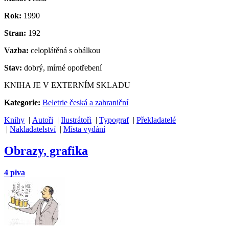
Rok:
1990
Stran:
192
Vazba:
celoplátěná s obálkou
Stav:
dobrý, mírné opotřebení
KNIHA JE V EXTERNÍM SKLADU
Kategorie:
Beletrie česká a zahraniční
Knihy
|
Autoři
|
Ilustrátoři
|
Typograf
|
Překladatelé
|
Nakladatelství
|
Místa vydání
Obrazy, grafika
4 piva