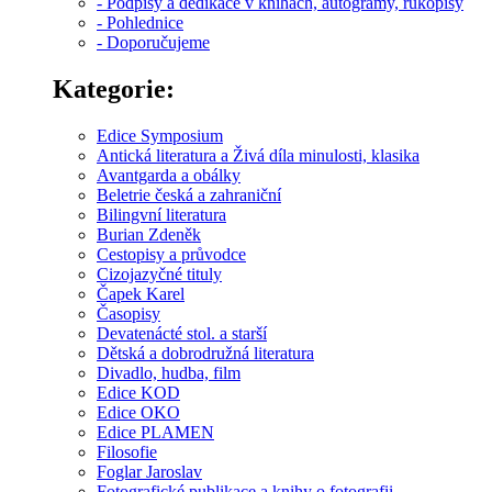
- Podpisy a dedikace v knihách, autogramy, rukopisy
- Pohlednice
- Doporučujeme
Kategorie:
Edice Symposium
Antická literatura a Živá díla minulosti, klasika
Avantgarda a obálky
Beletrie česká a zahraniční
Bilingvní literatura
Burian Zdeněk
Cestopisy a průvodce
Cizojazyčné tituly
Čapek Karel
Časopisy
Devatenácté stol. a starší
Dětská a dobrodružná literatura
Divadlo, hudba, film
Edice KOD
Edice OKO
Edice PLAMEN
Filosofie
Foglar Jaroslav
Fotografické publikace a knihy o fotografii