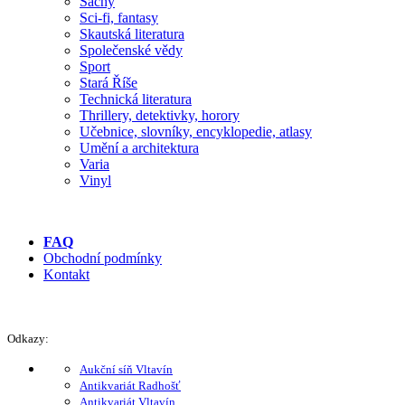
Šachy
Sci-fi, fantasy
Skautská literatura
Společenské vědy
Sport
Stará Říše
Technická literatura
Thrillery, detektivky, horory
Učebnice, slovníky, encyklopedie, atlasy
Umění a architektura
Varia
Vinyl
FAQ
Obchodní podmínky
Kontakt
Odkazy:
Aukční síň Vltavín
Antikvariát Radhošť
Antikvariát Vltavín