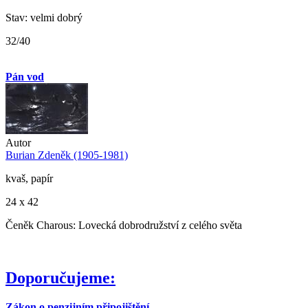
Stav: velmi dobrý
32/40
Pán vod
Autor
Burian Zdeněk (1905-1981)
kvaš, papír
24 x 42
Čeněk Charous: Lovecká dobrodružství z celého světa
Doporučujeme:
Zákon o penzijním připojištění...