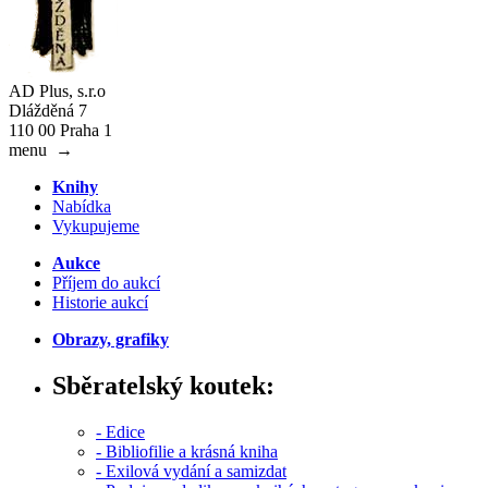
AD Plus, s.r.o
Dlážděná 7
110 00 Praha 1
menu
→
Knihy
Nabídka
Vykupujeme
Aukce
Příjem do aukcí
Historie aukcí
Obrazy, grafiky
Sběratelský koutek:
- Edice
- Bibliofilie a krásná kniha
- Exilová vydání a samizdat