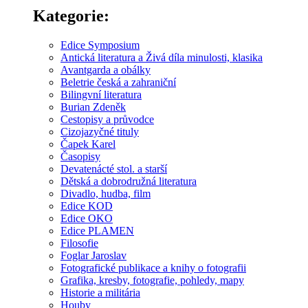
Kategorie:
Edice Symposium
Antická literatura a Živá díla minulosti, klasika
Avantgarda a obálky
Beletrie česká a zahraniční
Bilingvní literatura
Burian Zdeněk
Cestopisy a průvodce
Cizojazyčné tituly
Čapek Karel
Časopisy
Devatenácté stol. a starší
Dětská a dobrodružná literatura
Divadlo, hudba, film
Edice KOD
Edice OKO
Edice PLAMEN
Filosofie
Foglar Jaroslav
Fotografické publikace a knihy o fotografii
Grafika, kresby, fotografie, pohledy, mapy
Historie a militária
Houby