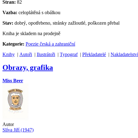
Stran:
82
Vazba:
celoplátěná s obálkou
Stav:
dobrý, opotřebeno, stránky zažloutlé, poškozen přebal
Kniha je skladem na prodejně
Kategorie:
Poezie česká a zahraniční
Knihy
|
Autoři
|
Ilustrátoři
|
Typograf
|
Překladatelé
|
Nakladatelstv
Obrazy, grafika
Miss Beer
Autor
Slíva Jiří (1947)