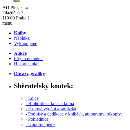
AD Plus, s.r.o
Dlážděná 7
110 00 Praha 1
menu
→
Knihy
Nabídka
Vykupujeme
Aukce
Příjem do aukcí
Historie aukcí
Obrazy, grafiky
Sběratelský koutek:
- Edice
- Bibliofilie a krásná kniha
- Exilová vydání a samizdat
- Podpisy a dedikace v knihách, autogramy, rukopisy
- Pohlednice
- Doporučujeme