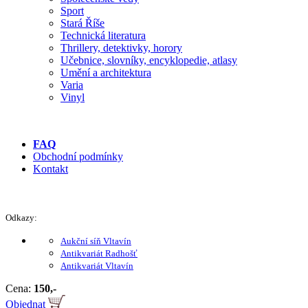
Sport
Stará Říše
Technická literatura
Thrillery, detektivky, horory
Učebnice, slovníky, encyklopedie, atlasy
Umění a architektura
Varia
Vinyl
FAQ
Obchodní podmínky
Kontakt
Odkazy:
Aukční síň Vltavín
Antikvariát Radhošť
Antikvariát Vltavín
Cena:
150,-
Objednat