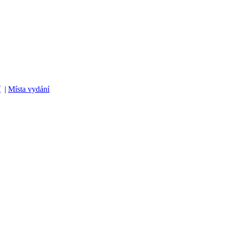
í
|
Místa vydání