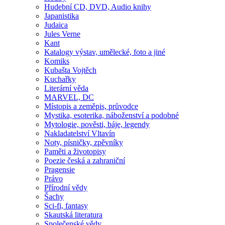
Hudební CD, DVD, Audio knihy
Japanistika
Judaica
Jules Verne
Kant
Katalogy výstav, umělecké, foto a jiné
Komiks
Kubašta Vojtěch
Kuchařky
Literární věda
MARVEL, DC
Místopis a zeměpis, průvodce
Mystika, esoterika, náboženství a podobné
Mytologie, pověsti, báje, legendy
Nakladatelství Vltavín
Noty, písničky, zpěvníky
Paměti a životopisy
Poezie česká a zahraniční
Pragensie
Právo
Přírodní vědy
Šachy
Sci-fi, fantasy
Skautská literatura
Společenské vědy