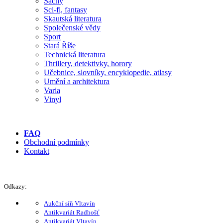
Šachy
Sci-fi, fantasy
Skautská literatura
Společenské vědy
Sport
Stará Říše
Technická literatura
Thrillery, detektivky, horory
Učebnice, slovníky, encyklopedie, atlasy
Umění a architektura
Varia
Vinyl
FAQ
Obchodní podmínky
Kontakt
Odkazy:
Aukční síň Vltavín
Antikvariát Radhošť
Antikvariát Vltavín