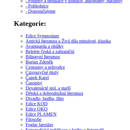
- Podpisy a dedikace v knihách, autogramy, rukopisy
- Pohlednice
- Doporučujeme
Kategorie:
Edice Symposium
Antická literatura a Živá díla minulosti, klasika
Avantgarda a obálky
Beletrie česká a zahraniční
Bilingvní literatura
Burian Zdeněk
Cestopisy a průvodce
Cizojazyčné tituly
Čapek Karel
Časopisy
Devatenácté stol. a starší
Dětská a dobrodružná literatura
Divadlo, hudba, film
Edice KOD
Edice OKO
Edice PLAMEN
Filosofie
Foglar Jaroslav
Fotografické publikace a knihy o fotografii