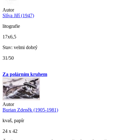
Autor
Slíva Jiří (1947)
litografie
17x6,5
Stav: velmi dobrý
31/50
Za polárním kruhem
Autor
Burian Zdeněk (1905-1981)
kvaš, papír
24 x 42