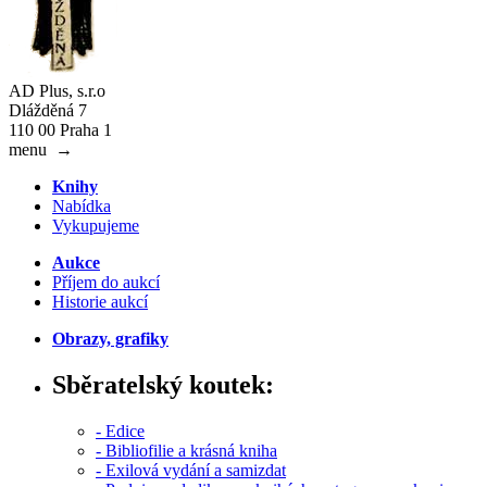
AD Plus, s.r.o
Dlážděná 7
110 00 Praha 1
menu
→
Knihy
Nabídka
Vykupujeme
Aukce
Příjem do aukcí
Historie aukcí
Obrazy, grafiky
Sběratelský koutek:
- Edice
- Bibliofilie a krásná kniha
- Exilová vydání a samizdat