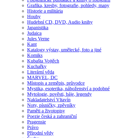
Grafika, kresby, fotografie, pohledy, mapy
Historie a militária
Houby
Hudební CD, DVD, Audio knihy
Japanistika
Judaica
Jules Verne
Kant
Katalogy výstav, umělecké, foto a jiné
Komiks
Kubašta Vojtěch
Kuchařky
Literární věda
MARVEL, DC
Místopis a zeměpis, průvodce
Mystika, esoterika, náboženství a podobné
Mytologie, pověsti, báje, legendy
Nakladatelství Vltavín
Noty, písničky, zpěvníky
Paměti a životopisy
Poezie česká a zahraniční
Pragensie
Právo
Přírodní vědy