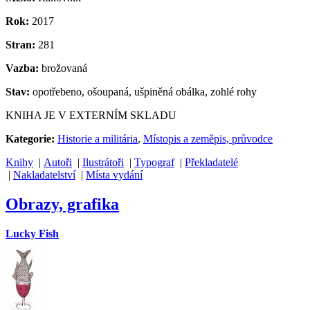
Rok:
2017
Stran:
281
Vazba:
brožovaná
Stav:
opotřebeno, ošoupaná, ušpiněná obálka, zohlé rohy
KNIHA JE V EXTERNÍM SKLADU
Kategorie:
Historie a militária
,
Místopis a zeměpis, průvodce
Knihy
|
Autoři
|
Ilustrátoři
|
Typograf
|
Překladatelé
|
Nakladatelství
|
Místa vydání
Obrazy, grafika
Lucky Fish