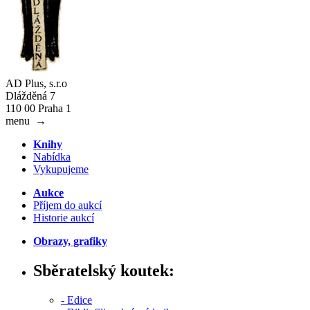
AD Plus, s.r.o
Dlážděná 7
110 00 Praha 1
menu
→
Knihy
Nabídka
Vykupujeme
Aukce
Příjem do aukcí
Historie aukcí
Obrazy, grafiky
Sběratelský koutek:
- Edice