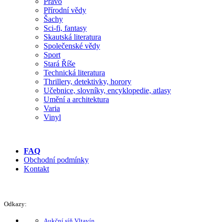
Právo
Přírodní vědy
Šachy
Sci-fi, fantasy
Skautská literatura
Společenské vědy
Sport
Stará Říše
Technická literatura
Thrillery, detektivky, horory
Učebnice, slovníky, encyklopedie, atlasy
Umění a architektura
Varia
Vinyl
FAQ
Obchodní podmínky
Kontakt
Odkazy:
Aukční síň Vltavín