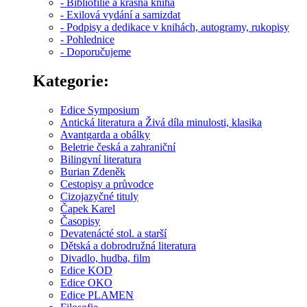
- Bibliofilie a krásná kniha
- Exilová vydání a samizdat
- Podpisy a dedikace v knihách, autogramy, rukopisy
- Pohlednice
- Doporučujeme
Kategorie:
Edice Symposium
Antická literatura a Živá díla minulosti, klasika
Avantgarda a obálky
Beletrie česká a zahraniční
Bilingvní literatura
Burian Zdeněk
Cestopisy a průvodce
Cizojazyčné tituly
Čapek Karel
Časopisy
Devatenácté stol. a starší
Dětská a dobrodružná literatura
Divadlo, hudba, film
Edice KOD
Edice OKO
Edice PLAMEN