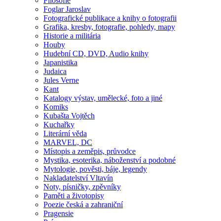
Filosofie
Foglar Jaroslav
Fotografické publikace a knihy o fotografii
Grafika, kresby, fotografie, pohledy, mapy
Historie a militária
Houby
Hudební CD, DVD, Audio knihy
Japanistika
Judaica
Jules Verne
Kant
Katalogy výstav, umělecké, foto a jiné
Komiks
Kubašta Vojtěch
Kuchařky
Literární věda
MARVEL, DC
Místopis a zeměpis, průvodce
Mystika, esoterika, náboženství a podobné
Mytologie, pověsti, báje, legendy
Nakladatelství Vltavín
Noty, písničky, zpěvníky
Paměti a životopisy
Poezie česká a zahraniční
Pragensie