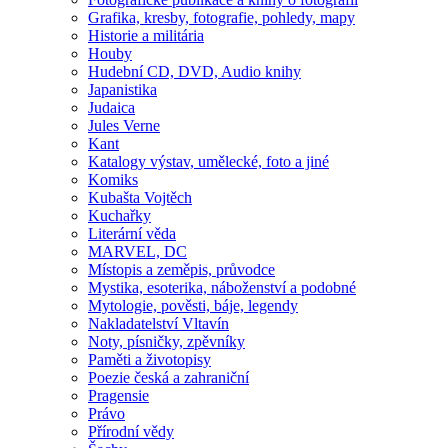
Grafika, kresby, fotografie, pohledy, mapy
Historie a militária
Houby
Hudební CD, DVD, Audio knihy
Japanistika
Judaica
Jules Verne
Kant
Katalogy výstav, umělecké, foto a jiné
Komiks
Kubašta Vojtěch
Kuchařky
Literární věda
MARVEL, DC
Místopis a zeměpis, průvodce
Mystika, esoterika, náboženství a podobné
Mytologie, pověsti, báje, legendy
Nakladatelství Vltavín
Noty, písničky, zpěvníky
Paměti a životopisy
Poezie česká a zahraniční
Pragensie
Právo
Přírodní vědy