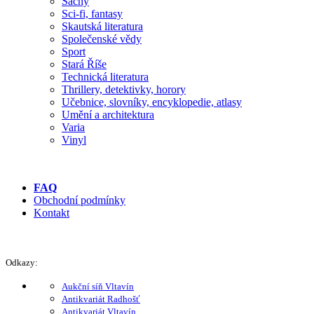
Šachy
Sci-fi, fantasy
Skautská literatura
Společenské vědy
Sport
Stará Říše
Technická literatura
Thrillery, detektivky, horory
Učebnice, slovníky, encyklopedie, atlasy
Umění a architektura
Varia
Vinyl
FAQ
Obchodní podmínky
Kontakt
Odkazy:
Aukční síň Vltavín
Antikvariát Radhošť
Antikvariát Vltavín