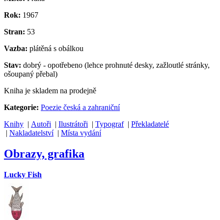
Rok:
1967
Stran:
53
Vazba:
plátěná s obálkou
Stav:
dobrý - opotřebeno (lehce prohnuté desky, zažloutlé stránky,
ošoupaný přebal)
Kniha je skladem na prodejně
Kategorie:
Poezie česká a zahraniční
Knihy
|
Autoři
|
Ilustrátoři
|
Typograf
|
Překladatelé
|
Nakladatelství
|
Místa vydání
Obrazy, grafika
Lucky Fish