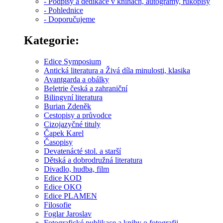
- Podpisy a dedikace v knihách, autogramy, rukopisy
- Pohlednice
- Doporučujeme
Kategorie:
Edice Symposium
Antická literatura a Živá díla minulosti, klasika
Avantgarda a obálky
Beletrie česká a zahraniční
Bilingvní literatura
Burian Zdeněk
Cestopisy a průvodce
Cizojazyčné tituly
Čapek Karel
Časopisy
Devatenácté stol. a starší
Dětská a dobrodružná literatura
Divadlo, hudba, film
Edice KOD
Edice OKO
Edice PLAMEN
Filosofie
Foglar Jaroslav
Fotografické publikace a knihy o fotografii