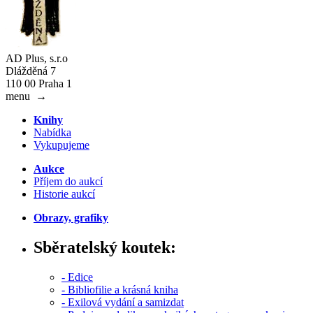
AD Plus, s.r.o
Dlážděná 7
110 00 Praha 1
menu
→
Knihy
Nabídka
Vykupujeme
Aukce
Příjem do aukcí
Historie aukcí
Obrazy, grafiky
Sběratelský koutek:
- Edice
- Bibliofilie a krásná kniha
- Exilová vydání a samizdat