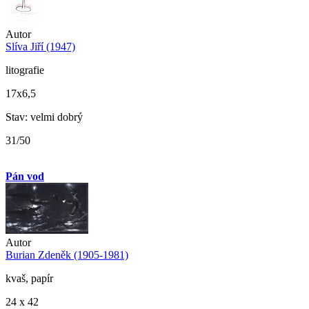
Autor
Slíva Jiří (1947)
litografie
17x6,5
Stav: velmi dobrý
31/50
Pán vod
Autor
Burian Zdeněk (1905-1981)
kvaš, papír
24 x 42