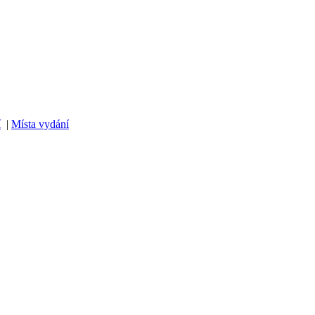
í
|
Místa vydání