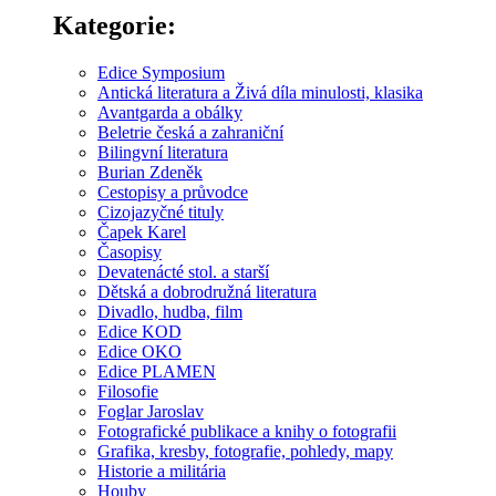
Kategorie:
Edice Symposium
Antická literatura a Živá díla minulosti, klasika
Avantgarda a obálky
Beletrie česká a zahraniční
Bilingvní literatura
Burian Zdeněk
Cestopisy a průvodce
Cizojazyčné tituly
Čapek Karel
Časopisy
Devatenácté stol. a starší
Dětská a dobrodružná literatura
Divadlo, hudba, film
Edice KOD
Edice OKO
Edice PLAMEN
Filosofie
Foglar Jaroslav
Fotografické publikace a knihy o fotografii
Grafika, kresby, fotografie, pohledy, mapy
Historie a militária
Houby