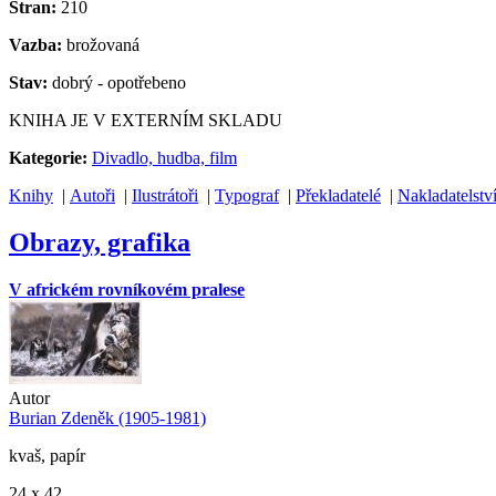
Stran:
210
Vazba:
brožovaná
Stav:
dobrý - opotřebeno
KNIHA JE V EXTERNÍM SKLADU
Kategorie:
Divadlo, hudba, film
Knihy
|
Autoři
|
Ilustrátoři
|
Typograf
|
Překladatelé
|
Nakladatelstv
Obrazy, grafika
V africkém rovníkovém pralese
Autor
Burian Zdeněk (1905-1981)
kvaš, papír
24 x 42