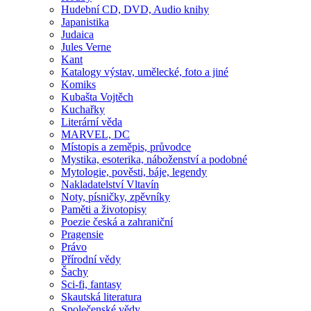
Hudební CD, DVD, Audio knihy
Japanistika
Judaica
Jules Verne
Kant
Katalogy výstav, umělecké, foto a jiné
Komiks
Kubašta Vojtěch
Kuchařky
Literární věda
MARVEL, DC
Místopis a zeměpis, průvodce
Mystika, esoterika, náboženství a podobné
Mytologie, pověsti, báje, legendy
Nakladatelství Vltavín
Noty, písničky, zpěvníky
Paměti a životopisy
Poezie česká a zahraniční
Pragensie
Právo
Přírodní vědy
Šachy
Sci-fi, fantasy
Skautská literatura
Společenské vědy