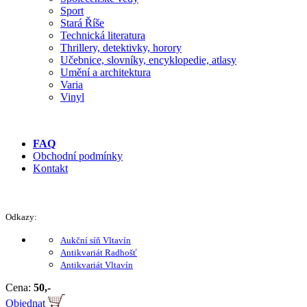
Sport
Stará Říše
Technická literatura
Thrillery, detektivky, horory
Učebnice, slovníky, encyklopedie, atlasy
Umění a architektura
Varia
Vinyl
FAQ
Obchodní podmínky
Kontakt
Odkazy:
Aukční síň Vltavín
Antikvariát Radhošť
Antikvariát Vltavín
Cena:
50,-
Objednat