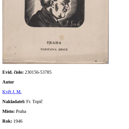
Evid. číslo:
230156-53785
Autor
Květ J. M.
Nakladatel:
Fr. Topič
Místo:
Praha
Rok:
1946