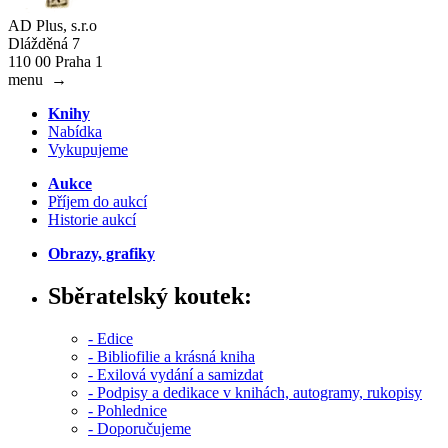
AD Plus, s.r.o
Dlážděná 7
110 00 Praha 1
menu
→
Knihy
Nabídka
Vykupujeme
Aukce
Příjem do aukcí
Historie aukcí
Obrazy, grafiky
Sběratelský koutek:
- Edice
- Bibliofilie a krásná kniha
- Exilová vydání a samizdat
- Podpisy a dedikace v knihách, autogramy, rukopisy
- Pohlednice
- Doporučujeme