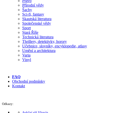
Právo
Přírodní vědy
Šachy
Sci-fi, fantasy
Skautská literatura
Společenské vědy
Sport
Stará Říše
Technická literatura
Thrillery, detektivky, horory
Učebnice, slovníky, encyklopedie, atlasy
Umění a architektura
Varia
Vinyl
FAQ
Obchodní podmínky
Kontakt
Odkazy:
Aukční síň Vltavín