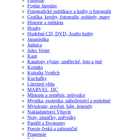
Filosofie
Foglar Jaroslav
Fotografické publikace a knihy o fotografii
Grafika, kresby, fotografie, pohledy, mapy
Historie a militária
Houby
Hudební CD, DVD, Audio knihy
Japanistika
Judaica
Jules Verne
Kant
Katalogy výstav, umělecké, foto a jiné
Komiks
Kubašta Vojtěch
Kuchařky
Literární věda
MARVEL, DC
Místopis a zeměpis, průvodce
Mystika, esoterika, náboženství a podobné
Mytologie, pověsti, báje, legendy
Nakladatelství Vltavín
Noty, písničky, zpěvníky
Paměti a životopisy
Poezie česká a zahraniční
Pragensie