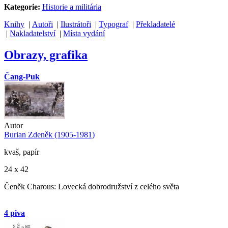
Kategorie:
Historie a militária
Knihy
|
Autoři
|
Ilustrátoři
|
Typograf
|
Překladatelé
|
Nakladatelství
|
Místa vydání
Obrazy, grafika
Čang-Puk
Autor
Burian Zdeněk (1905-1981)
kvaš, papír
24 x 42
Čeněk Charous: Lovecká dobrodružství z celého světa
4 piva