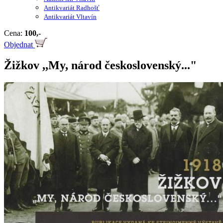
Antikvariát Radhošť
Antikvariát Vltavín
Cena:
100,-
Objednat
Žižkov ,,My, národ československý..."