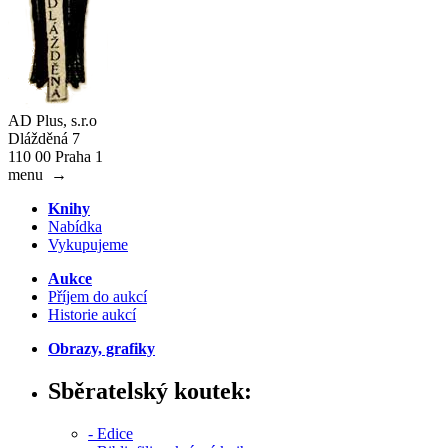
AD Plus, s.r.o
Dlážděná 7
110 00 Praha 1
menu
→
Knihy
Nabídka
Vykupujeme
Aukce
Příjem do aukcí
Historie aukcí
Obrazy, grafiky
Sběratelský koutek:
- Edice