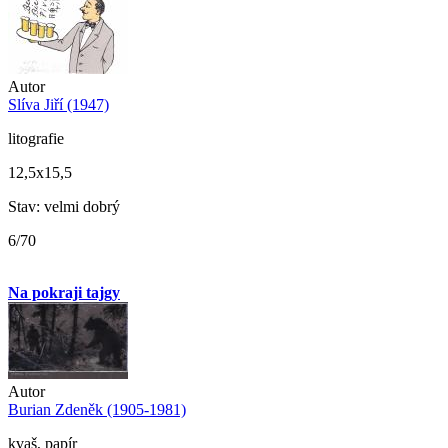
Autor
Slíva Jiří (1947)
litografie
12,5x15,5
Stav: velmi dobrý
6/70
Na pokraji tajgy
Autor
Burian Zdeněk (1905-1981)
kvaš, papír