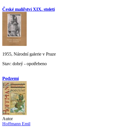
České malířství XIX. století
1955, Národní galerie v Praze
Stav: dobrý - opotřebeno
Podzemí
Autor
Hoffmann Emil