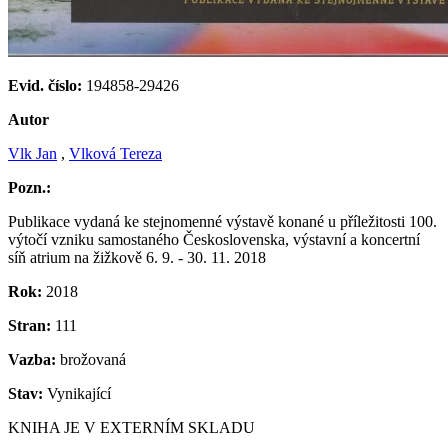
Evid. číslo:
194858-29426
Autor
Vlk Jan
,
Vlková Tereza
Pozn.:
Publikace vydaná ke stejnomenné výstavě konané u příležitosti 100.
výtočí vzniku samostaného Československa, výstavní a koncertní
síň atrium na žižkově 6. 9. - 30. 11. 2018
Rok:
2018
Stran:
111
Vazba:
brožovaná
Stav:
Vynikající
KNIHA JE V EXTERNÍM SKLADU