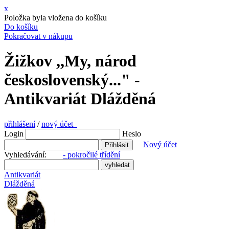
x
Položka byla vložena do košíku
Do košíku
Pokračovat v nákupu
Žižkov ,,My, národ
československý..." -
Antikvariát Dlážděná
přihlášení
/
nový účet
Login
Heslo
Nový účet
Vyhledávání:
- pokročilé třídění
Antikvariát
Dlážděná