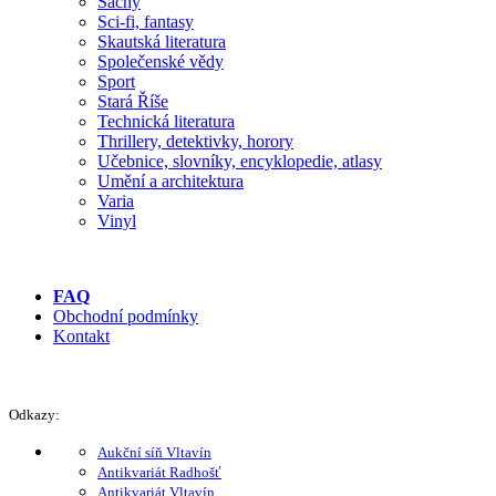
Šachy
Sci-fi, fantasy
Skautská literatura
Společenské vědy
Sport
Stará Říše
Technická literatura
Thrillery, detektivky, horory
Učebnice, slovníky, encyklopedie, atlasy
Umění a architektura
Varia
Vinyl
FAQ
Obchodní podmínky
Kontakt
Odkazy:
Aukční síň Vltavín
Antikvariát Radhošť
Antikvariát Vltavín