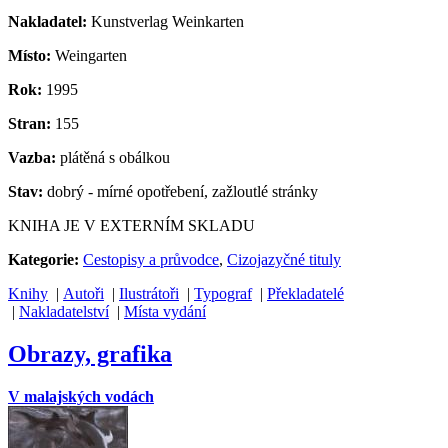
Nakladatel:
Kunstverlag Weinkarten
Místo:
Weingarten
Rok:
1995
Stran:
155
Vazba:
plátěná s obálkou
Stav:
dobrý - mírné opotřebení, zažloutlé stránky
KNIHA JE V EXTERNÍM SKLADU
Kategorie:
Cestopisy a průvodce
,
Cizojazyčné tituly
Knihy
|
Autoři
|
Ilustrátoři
|
Typograf
|
Překladatelé
|
Nakladatelství
|
Místa vydání
Obrazy, grafika
V malajských vodách