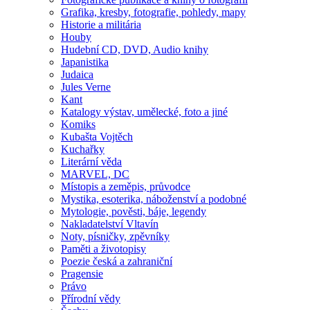
Grafika, kresby, fotografie, pohledy, mapy
Historie a militária
Houby
Hudební CD, DVD, Audio knihy
Japanistika
Judaica
Jules Verne
Kant
Katalogy výstav, umělecké, foto a jiné
Komiks
Kubašta Vojtěch
Kuchařky
Literární věda
MARVEL, DC
Místopis a zeměpis, průvodce
Mystika, esoterika, náboženství a podobné
Mytologie, pověsti, báje, legendy
Nakladatelství Vltavín
Noty, písničky, zpěvníky
Paměti a životopisy
Poezie česká a zahraniční
Pragensie
Právo
Přírodní vědy