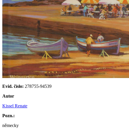
Evid. číslo:
278755-94539
Autor
Kissel Renate
Pozn.:
německy