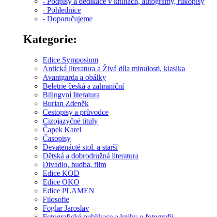
- Podpisy a dedikace v knihách, autogramy, rukopisy
- Pohlednice
- Doporučujeme
Kategorie:
Edice Symposium
Antická literatura a Živá díla minulosti, klasika
Avantgarda a obálky
Beletrie česká a zahraniční
Bilingvní literatura
Burian Zdeněk
Cestopisy a průvodce
Cizojazyčné tituly
Čapek Karel
Časopisy
Devatenácté stol. a starší
Dětská a dobrodružná literatura
Divadlo, hudba, film
Edice KOD
Edice OKO
Edice PLAMEN
Filosofie
Foglar Jaroslav
Fotografické publikace a knihy o fotografii