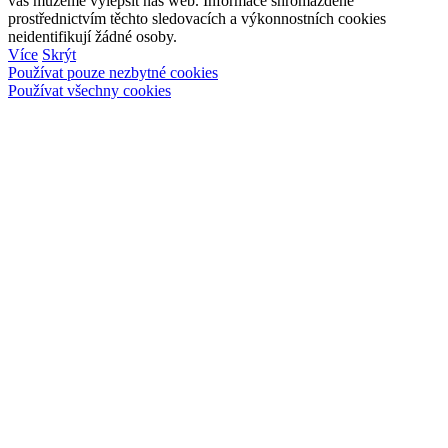
vás můžeme vylepšit náš web. Informace shromážděné
prostřednictvím těchto sledovacích a výkonnostních cookies
neidentifikují žádné osoby.
Více
Skrýt
Používat pouze nezbytné cookies
Používat všechny cookies