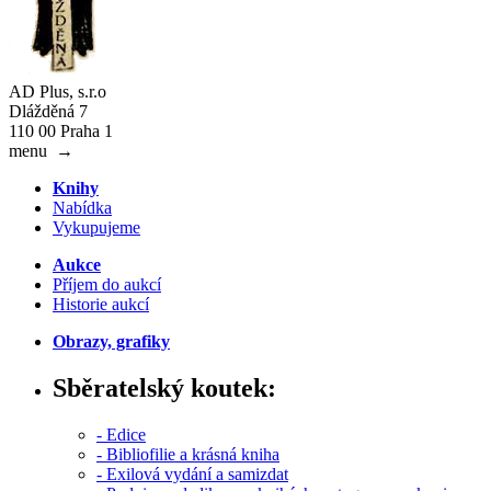
AD Plus, s.r.o
Dlážděná 7
110 00 Praha 1
menu
→
Knihy
Nabídka
Vykupujeme
Aukce
Příjem do aukcí
Historie aukcí
Obrazy, grafiky
Sběratelský koutek:
- Edice
- Bibliofilie a krásná kniha
- Exilová vydání a samizdat