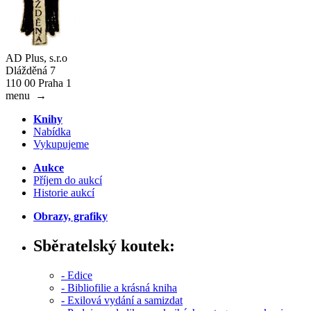
AD Plus, s.r.o
Dlážděná 7
110 00 Praha 1
menu
→
Knihy
Nabídka
Vykupujeme
Aukce
Příjem do aukcí
Historie aukcí
Obrazy, grafiky
Sběratelský koutek:
- Edice
- Bibliofilie a krásná kniha
- Exilová vydání a samizdat