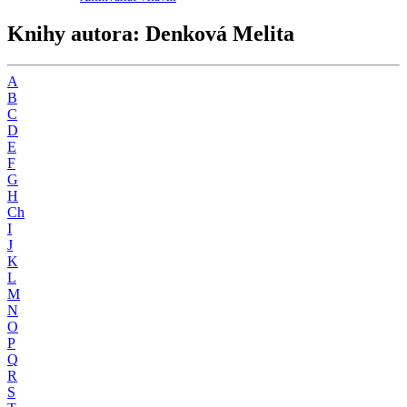
Knihy autora: Denková Melita
A
B
C
D
E
F
G
H
Ch
I
J
K
L
M
N
O
P
Q
R
S