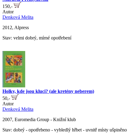
150,-
Autor
Denková Melita
2012, Alpress
Stav: velmi dobrý, mírné opotřebení
Holky, kde jsou kluci? (ale kretény neberem)
50,-
Autor
Denková Melita
2007, Euromedia Group - Knižní klub
Stav: dobrý - opotřebeno - vybledlý hřbet - uvnitř místy ušpiněno