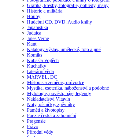
Grafika, kresby, fotografie, pohledy, mapy
Historie a militária
Houby
Hudební CD, DVD, Audio knihy
Japanistika
Judaica
Jules Verne
Kant
Katalogy výstav, umělecké, foto a jiné
Komiks
Kubašta Vojtěch
Kuchařky
Literární věda
MARVEL, DC
Místopis a zeměpis, průvodce
Mystika, esoterika, náboženství a podobné
Mytologie, pověsti, báje, legendy
Nakladatelství Vltavín
Noty, písničky, zpěvníky
Paměti a životopisy
Poezie česká a zahraniční
Pragensie
Právo
Přírodní vědy