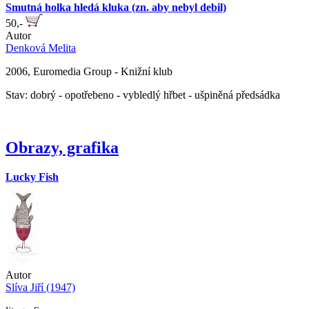
Smutná holka hledá kluka (zn. aby nebyl debil)
50,-
Autor
Denková Melita
2006, Euromedia Group - Knižní klub
Stav: dobrý - opotřebeno - vybledlý hřbet - ušpiněná předsádka
Obrazy, grafika
Lucky Fish
Autor
Slíva Jiří (1947)