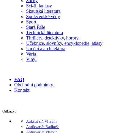
Šachy
Sci-fi, fantasy
Skautská literatura
Společenské vědy
Sport
Stará Říše
Technická literatura
Thrillery, detektivky, horory
Učebnice, slovníky, encyklopedie, atlasy
Umění a architektura
Varia
Vinyl
FAQ
Obchodní podmínky
Kontakt
Odkazy:
Aukční síň Vltavín
Antikvariát Radhošť
Antikvariát Vltavín