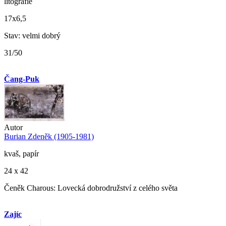
litografie
17x6,5
Stav: velmi dobrý
31/50
Čang-Puk
Autor
Burian Zdeněk (1905-1981)
kvaš, papír
24 x 42
Čeněk Charous: Lovecká dobrodružství z celého světa
Zajíc