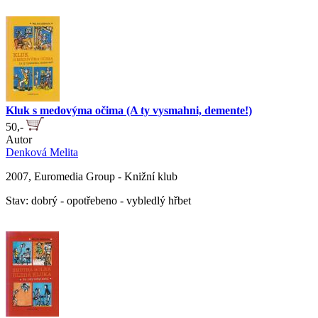
Kluk s medovýma očima (A ty vysmahni, demente!)
50,-
Autor
Denková Melita
2007, Euromedia Group - Knižní klub
Stav: dobrý - opotřebeno - vybledlý hřbet