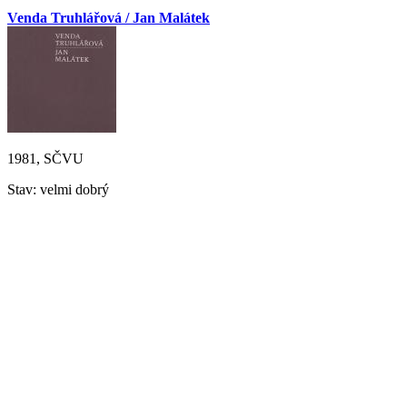
Venda Truhlářová / Jan Malátek
1981, SČVU
Stav: velmi dobrý