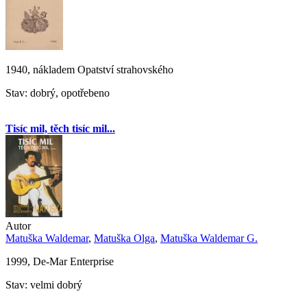
1940, nákladem Opatství strahovského
Stav: dobrý, opotřebeno
Tisíc mil, těch tisíc mil...
Autor
Matuška Waldemar
,
Matuška Olga
,
Matuška Waldemar G.
1999, De-Mar Enterprise
Stav: velmi dobrý