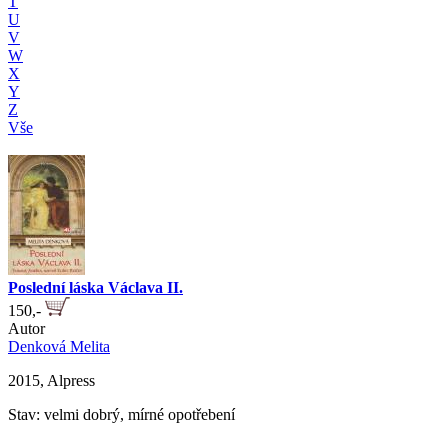
T
U
V
W
X
Y
Z
Vše
Poslední láska Václava II.
150,-
Autor
Denková Melita
2015, Alpress
Stav: velmi dobrý, mírné opotřebení