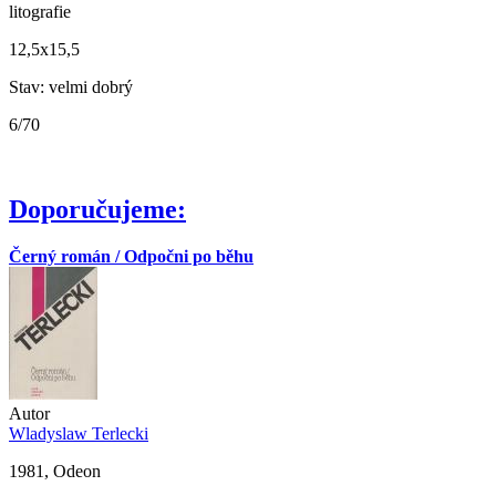
litografie
12,5x15,5
Stav: velmi dobrý
6/70
Doporučujeme:
Černý román / Odpočni po běhu
Autor
Wladyslaw Terlecki
1981, Odeon