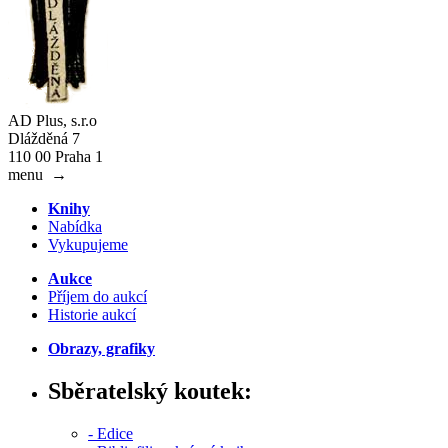
AD Plus, s.r.o
Dlážděná 7
110 00 Praha 1
menu
→
Knihy
Nabídka
Vykupujeme
Aukce
Příjem do aukcí
Historie aukcí
Obrazy, grafiky
Sběratelský koutek:
- Edice