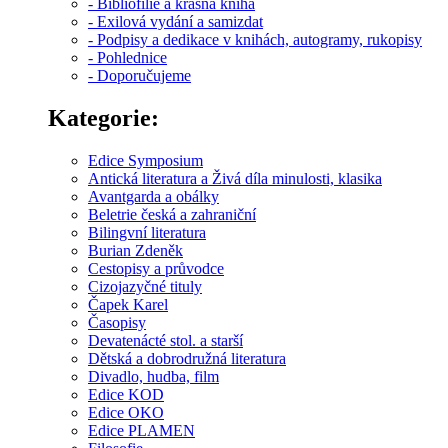
- Bibliofilie a krásná kniha
- Exilová vydání a samizdat
- Podpisy a dedikace v knihách, autogramy, rukopisy
- Pohlednice
- Doporučujeme
Kategorie:
Edice Symposium
Antická literatura a Živá díla minulosti, klasika
Avantgarda a obálky
Beletrie česká a zahraniční
Bilingvní literatura
Burian Zdeněk
Cestopisy a průvodce
Cizojazyčné tituly
Čapek Karel
Časopisy
Devatenácté stol. a starší
Dětská a dobrodružná literatura
Divadlo, hudba, film
Edice KOD
Edice OKO
Edice PLAMEN