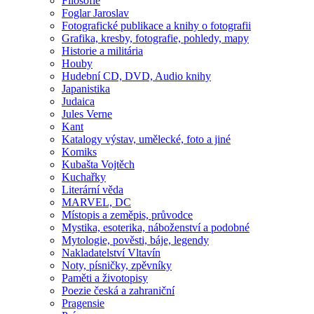
Filosofie
Foglar Jaroslav
Fotografické publikace a knihy o fotografii
Grafika, kresby, fotografie, pohledy, mapy
Historie a militária
Houby
Hudební CD, DVD, Audio knihy
Japanistika
Judaica
Jules Verne
Kant
Katalogy výstav, umělecké, foto a jiné
Komiks
Kubašta Vojtěch
Kuchařky
Literární věda
MARVEL, DC
Místopis a zeměpis, průvodce
Mystika, esoterika, náboženství a podobné
Mytologie, pověsti, báje, legendy
Nakladatelství Vltavín
Noty, písničky, zpěvníky
Paměti a životopisy
Poezie česká a zahraniční
Pragensie