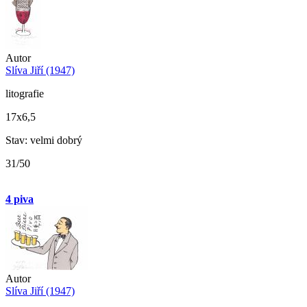
Autor
Slíva Jiří (1947)
litografie
17x6,5
Stav: velmi dobrý
31/50
4 piva
Autor
Slíva Jiří (1947)