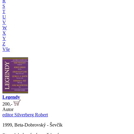
R
S
T
U
V
W
X
Y
Z
Vše
Legendy
200,-
Autor
editor Silverberg Robert
1999, Beta-Dobrovský - Ševčík