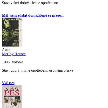
Stav: velmi dobrý - lehce opotřebeno
Měl jsem zůstat doma/Koně se přese...
Autor
McCoy Horace
1996, Votobia
Stav: dobrý, mírné opotřebení, ušpiněná ořízka
Váš pes