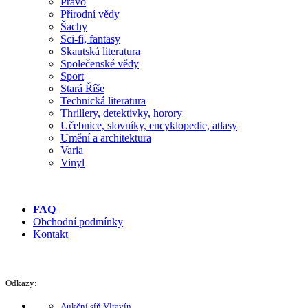
Právo
Přírodní vědy
Šachy
Sci-fi, fantasy
Skautská literatura
Společenské vědy
Sport
Stará Říše
Technická literatura
Thrillery, detektivky, horory
Učebnice, slovníky, encyklopedie, atlasy
Umění a architektura
Varia
Vinyl
FAQ
Obchodní podmínky
Kontakt
Odkazy:
Aukční síň Vltavín