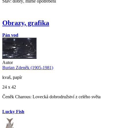
Stav: dobrý, mírné opotřebení
Obrazy, grafika
Pán vod
Autor
Burian Zdeněk (1905-1981)
kvaš, papír
24 x 42
Čeněk Charous: Lovecká dobrodružství z celého světa
Lucky Fish