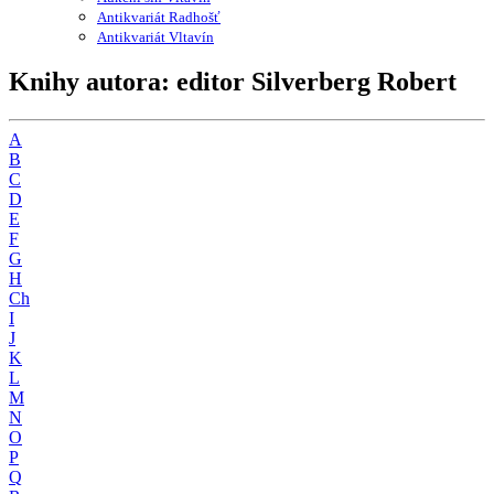
Antikvariát Radhošť
Antikvariát Vltavín
Knihy autora: editor Silverberg Robert
A
B
C
D
E
F
G
H
Ch
I
J
K
L
M
N
O
P
Q