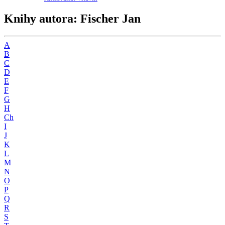
Knihy autora: Fischer Jan
A
B
C
D
E
F
G
H
Ch
I
J
K
L
M
N
O
P
Q
R
S