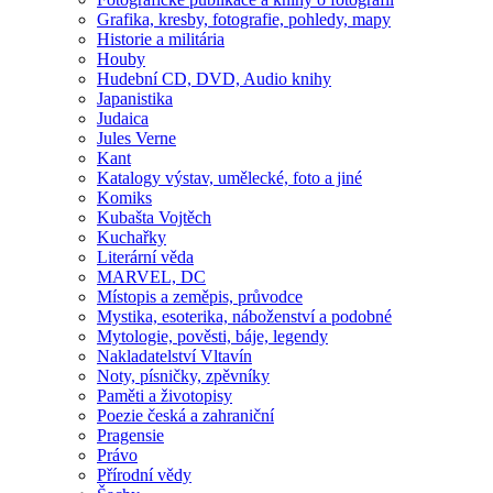
Grafika, kresby, fotografie, pohledy, mapy
Historie a militária
Houby
Hudební CD, DVD, Audio knihy
Japanistika
Judaica
Jules Verne
Kant
Katalogy výstav, umělecké, foto a jiné
Komiks
Kubašta Vojtěch
Kuchařky
Literární věda
MARVEL, DC
Místopis a zeměpis, průvodce
Mystika, esoterika, náboženství a podobné
Mytologie, pověsti, báje, legendy
Nakladatelství Vltavín
Noty, písničky, zpěvníky
Paměti a životopisy
Poezie česká a zahraniční
Pragensie
Právo
Přírodní vědy