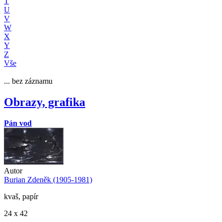
T
U
V
W
X
Y
Z
Vše
... bez záznamu
Obrazy, grafika
Pán vod
Autor
Burian Zdeněk (1905-1981)
kvaš, papír
24 x 42