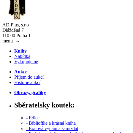
AD Plus, s.r.o
Dlážděná 7
110 00 Praha 1
menu
→
Knihy
Nabídka
Vykupujeme
Aukce
Příjem do aukcí
Historie aukcí
Obrazy, grafiky
Sběratelský koutek:
- Edice
- Bibliofilie a krásná kniha
- Exilová vydání a samizdat