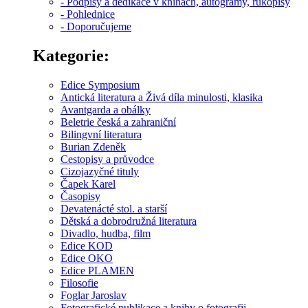
- Podpisy a dedikace v knihách, autogramy, rukopisy
- Pohlednice
- Doporučujeme
Kategorie:
Edice Symposium
Antická literatura a Živá díla minulosti, klasika
Avantgarda a obálky
Beletrie česká a zahraniční
Bilingvní literatura
Burian Zdeněk
Cestopisy a průvodce
Cizojazyčné tituly
Čapek Karel
Časopisy
Devatenácté stol. a starší
Dětská a dobrodružná literatura
Divadlo, hudba, film
Edice KOD
Edice OKO
Edice PLAMEN
Filosofie
Foglar Jaroslav
Fotografické publikace a knihy o fotografii