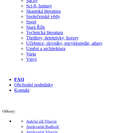
Šachy
Sci-fi, fantasy
Skautská literatura
Společenské vědy
Sport
Stará Říše
Technická literatura
Thrillery, detektivky, horory
Učebnice, slovníky, encyklopedie, atlasy
Umění a architektura
Varia
Vinyl
FAQ
Obchodní podmínky
Kontakt
Odkazy:
Aukční síň Vltavín
Antikvariát Radhošť
Antikvariát Vltavín