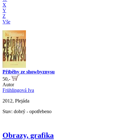
X
Y
Z
Vše
Příběhy ze showbyznysu
50,-
Autor
Frühlingová Iva
2012, Plejáda
Stav: dobrý - opotřebeno
Obrazy, grafika