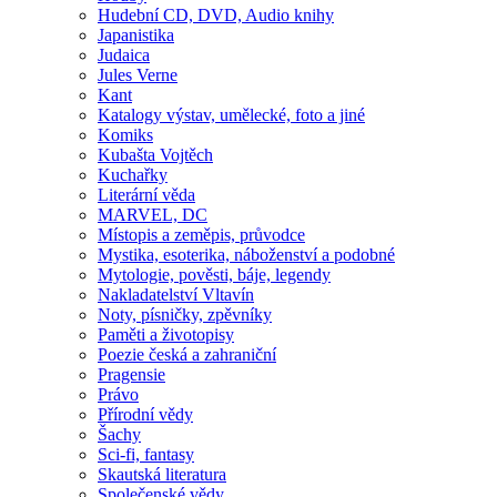
Hudební CD, DVD, Audio knihy
Japanistika
Judaica
Jules Verne
Kant
Katalogy výstav, umělecké, foto a jiné
Komiks
Kubašta Vojtěch
Kuchařky
Literární věda
MARVEL, DC
Místopis a zeměpis, průvodce
Mystika, esoterika, náboženství a podobné
Mytologie, pověsti, báje, legendy
Nakladatelství Vltavín
Noty, písničky, zpěvníky
Paměti a životopisy
Poezie česká a zahraniční
Pragensie
Právo
Přírodní vědy
Šachy
Sci-fi, fantasy
Skautská literatura
Společenské vědy