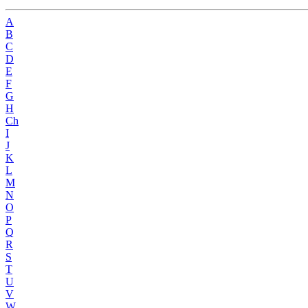
A
B
C
D
E
F
G
H
Ch
I
J
K
L
M
N
O
P
Q
R
S
T
U
V
W