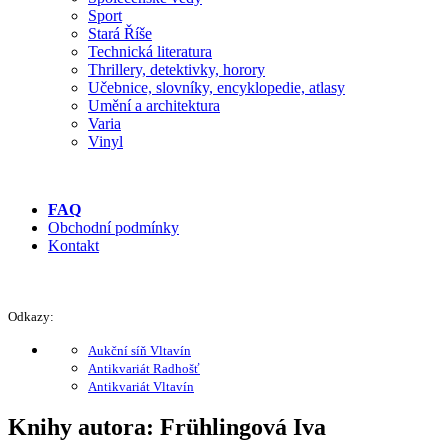
Sport
Stará Říše
Technická literatura
Thrillery, detektivky, horory
Učebnice, slovníky, encyklopedie, atlasy
Umění a architektura
Varia
Vinyl
FAQ
Obchodní podmínky
Kontakt
Odkazy:
Aukční síň Vltavín
Antikvariát Radhošť
Antikvariát Vltavín
Knihy autora: Frühlingová Iva