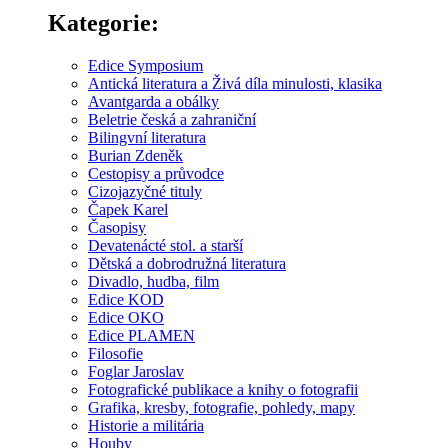
Kategorie:
Edice Symposium
Antická literatura a Živá díla minulosti, klasika
Avantgarda a obálky
Beletrie česká a zahraniční
Bilingvní literatura
Burian Zdeněk
Cestopisy a průvodce
Cizojazyčné tituly
Čapek Karel
Časopisy
Devatenácté stol. a starší
Dětská a dobrodružná literatura
Divadlo, hudba, film
Edice KOD
Edice OKO
Edice PLAMEN
Filosofie
Foglar Jaroslav
Fotografické publikace a knihy o fotografii
Grafika, kresby, fotografie, pohledy, mapy
Historie a militária
Houby