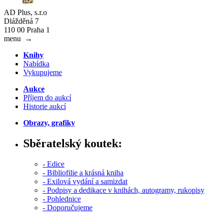
AD Plus, s.r.o
Dlážděná 7
110 00 Praha 1
menu
→
Knihy
Nabídka
Vykupujeme
Aukce
Příjem do aukcí
Historie aukcí
Obrazy, grafiky
Sběratelský koutek:
- Edice
- Bibliofilie a krásná kniha
- Exilová vydání a samizdat
- Podpisy a dedikace v knihách, autogramy, rukopisy
- Pohlednice
- Doporučujeme