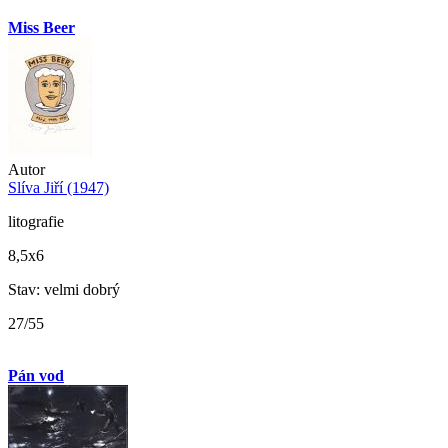
Miss Beer
Autor
Slíva Jiří (1947)
litografie
8,5x6
Stav: velmi dobrý
27/55
Pán vod