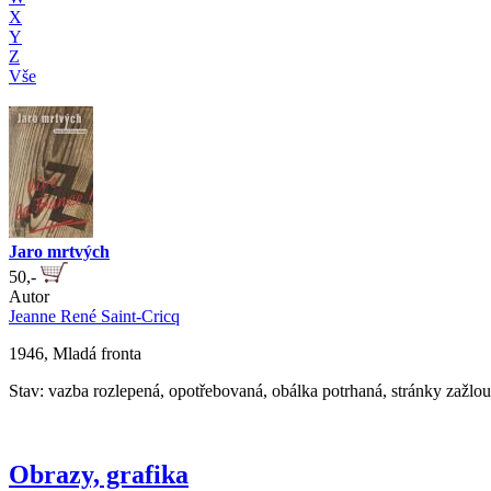
X
Y
Z
Vše
Jaro mrtvých
50,-
Autor
Jeanne René Saint-Cricq
1946, Mladá fronta
Stav: vazba rozlepená, opotřebovaná, obálka potrhaná, stránky zažlou
Obrazy, grafika