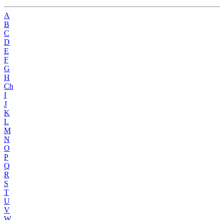
A
B
C
D
E
F
G
H
Ch
I
J
K
L
M
N
O
P
Q
R
S
T
U
V
W