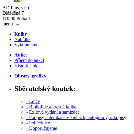
AD Plus, s.r.o
Dlážděná 7
110 00 Praha 1
menu
→
Knihy
Nabídka
Vykupujeme
Aukce
Příjem do aukcí
Historie aukcí
Obrazy, grafiky
Sběratelský koutek:
- Edice
- Bibliofilie a krásná kniha
- Exilová vydání a samizdat
- Podpisy a dedikace v knihách, autogramy, rukopisy
- Pohlednice
- Doporučujeme