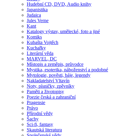
Hudební CD, DVD, Audio knihy
Japanistika
Judaica
Jules Verne
Kant
Katalogy výstav, umělecké, foto a jiné
Komiks
Kubašta Vojtěch
Kuchařky
Literární věda
MARVEL, DC
Místopis a zeměpis, průvodce
Mystika, esoterika, náboženství a podobné
Mytologie, pověsti, báje, legendy
Nakladatelství Vltavín
Noty, písničky, zpěvníky
Paměti a životopisy
Poezie česká a zahraniční
Pragensie
Právo
Přírodní vědy
Šachy
Sci-fi, fantasy
Skautská literatura
Společenské vědy