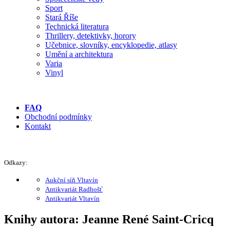
Sport
Stará Říše
Technická literatura
Thrillery, detektivky, horory
Učebnice, slovníky, encyklopedie, atlasy
Umění a architektura
Varia
Vinyl
FAQ
Obchodní podmínky
Kontakt
Odkazy:
Aukční síň Vltavín
Antikvariát Radhošť
Antikvariát Vltavín
Knihy autora: Jeanne René Saint-Cricq