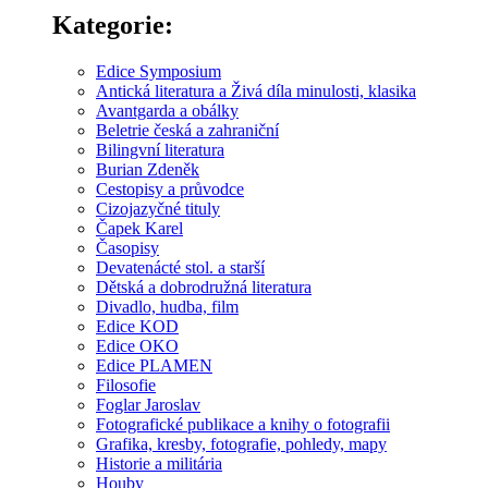
Kategorie:
Edice Symposium
Antická literatura a Živá díla minulosti, klasika
Avantgarda a obálky
Beletrie česká a zahraniční
Bilingvní literatura
Burian Zdeněk
Cestopisy a průvodce
Cizojazyčné tituly
Čapek Karel
Časopisy
Devatenácté stol. a starší
Dětská a dobrodružná literatura
Divadlo, hudba, film
Edice KOD
Edice OKO
Edice PLAMEN
Filosofie
Foglar Jaroslav
Fotografické publikace a knihy o fotografii
Grafika, kresby, fotografie, pohledy, mapy
Historie a militária
Houby