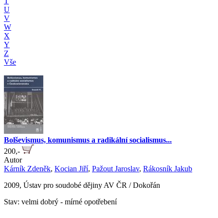
T
U
V
W
X
Y
Z
Vše
Bolševismus, komunismus a radikální socialismus...
200,-
Autor
Kárník Zdeněk
,
Kocian Jiří
,
Pažout Jaroslav
,
Rákosník Jakub
2009, Ústav pro soudobé dějiny AV ČR / Dokořán
Stav: velmi dobrý - mírné opotřebení