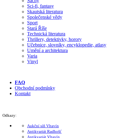
Šachy
Sci-fi, fantasy
Skautská literatura
Společenské vědy
Sport
Stará Říše
Technická literatura
Thrillery, detektivky, horory
Učebnice, slovníky, encyklopedie, atlasy
Umění a architektura
Varia
Vinyl
FAQ
Obchodní podmínky
Kontakt
Odkazy:
Aukční síň Vltavín
Antikvariát Radhošť
Antikvariát Vltavín