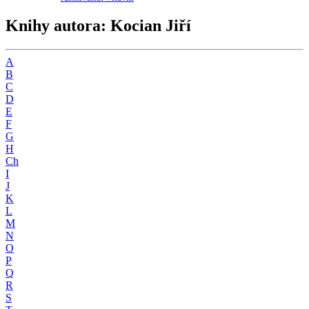
Knihy autora: Kocian Jiří
A
B
C
D
E
F
G
H
Ch
I
J
K
L
M
N
O
P
Q
R
S