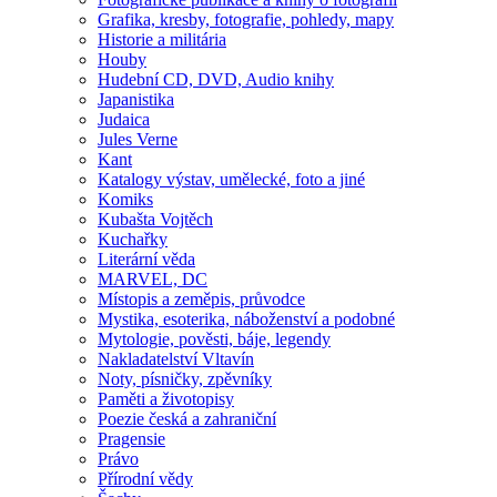
Grafika, kresby, fotografie, pohledy, mapy
Historie a militária
Houby
Hudební CD, DVD, Audio knihy
Japanistika
Judaica
Jules Verne
Kant
Katalogy výstav, umělecké, foto a jiné
Komiks
Kubašta Vojtěch
Kuchařky
Literární věda
MARVEL, DC
Místopis a zeměpis, průvodce
Mystika, esoterika, náboženství a podobné
Mytologie, pověsti, báje, legendy
Nakladatelství Vltavín
Noty, písničky, zpěvníky
Paměti a životopisy
Poezie česká a zahraniční
Pragensie
Právo
Přírodní vědy