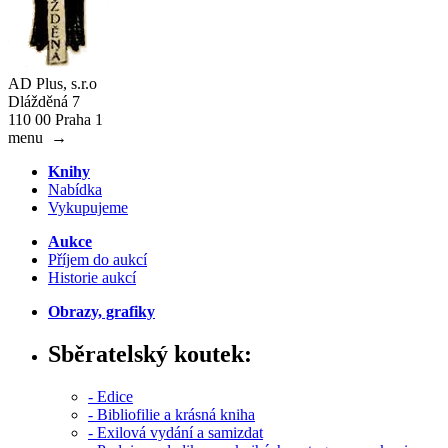
AD Plus, s.r.o
Dlážděná 7
110 00 Praha 1
menu
→
Knihy
Nabídka
Vykupujeme
Aukce
Příjem do aukcí
Historie aukcí
Obrazy, grafiky
Sběratelský koutek:
- Edice
- Bibliofilie a krásná kniha
- Exilová vydání a samizdat