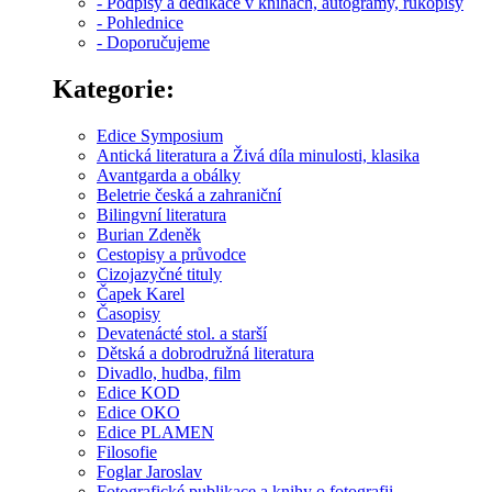
- Podpisy a dedikace v knihách, autogramy, rukopisy
- Pohlednice
- Doporučujeme
Kategorie:
Edice Symposium
Antická literatura a Živá díla minulosti, klasika
Avantgarda a obálky
Beletrie česká a zahraniční
Bilingvní literatura
Burian Zdeněk
Cestopisy a průvodce
Cizojazyčné tituly
Čapek Karel
Časopisy
Devatenácté stol. a starší
Dětská a dobrodružná literatura
Divadlo, hudba, film
Edice KOD
Edice OKO
Edice PLAMEN
Filosofie
Foglar Jaroslav
Fotografické publikace a knihy o fotografii