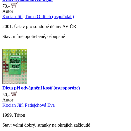
70,-
Autor
Kocian Jiří
,
Tůma Oldřich (uspořádali)
2001, Ústav pro soudobé dějiny AV ČR
Stav: mírně opotřebené, ošoupané
Dieta při odvápnění kostí (osteoporóze)
50,-
Autor
Kocian Jiří
,
Patlejchová Eva
1999, Triton
Stav: velmi dobrý, stránky na okrajích zažloutlé