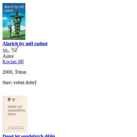
Alarich by měl radost
50,-
Autor
Kocian Jiří
2000, Triton
Stav: velmi dobrý
Deset let soudobých dějin