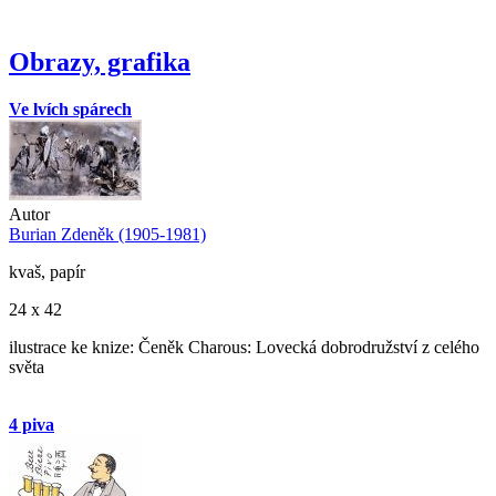
Obrazy, grafika
Ve lvích spárech
Autor
Burian Zdeněk (1905-1981)
kvaš, papír
24 x 42
ilustrace ke knize: Čeněk Charous: Lovecká dobrodružství z celého
světa
4 piva