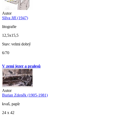
Autor
Slíva Jiří (1947)
litografie
12,5x15,5
Stav: velmi dobrý
6/70
V zemi jezer a pralesů
Autor
Burian Zdeněk (1905-1981)
kvaš, papír
24 x 42