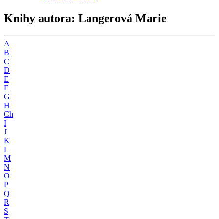
Knihy autora: Langerová Marie
A
B
C
D
E
F
G
H
Ch
I
J
K
L
M
N
O
P
Q
R
S