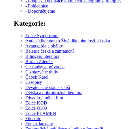
- Podpisy a dedikace v knihách, autogramy, rukopisy
- Pohlednice
- Doporučujeme
Kategorie:
Edice Symposium
Antická literatura a Živá díla minulosti, klasika
Avantgarda a obálky
Beletrie česká a zahraniční
Bilingvní literatura
Burian Zdeněk
Cestopisy a průvodce
Cizojazyčné tituly
Čapek Karel
Časopisy
Devatenácté stol. a starší
Dětská a dobrodružná literatura
Divadlo, hudba, film
Edice KOD
Edice OKO
Edice PLAMEN
Filosofie
Foglar Jaroslav
Fotografické publikace a knihy o fotografii