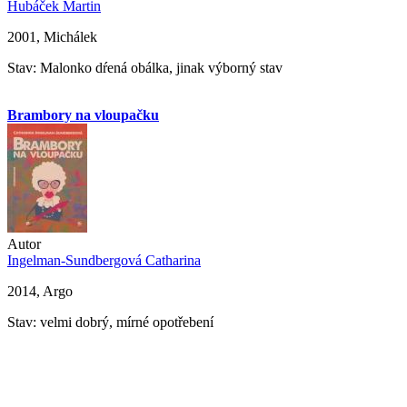
Hubáček Martin
2001, Michálek
Stav: Malonko dŕená obálka, jinak výborný stav
Brambory na vloupačku
Autor
Ingelman-Sundbergová Catharina
2014, Argo
Stav: velmi dobrý, mírné opotřebení