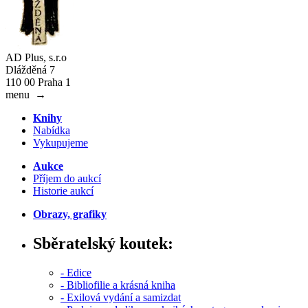
AD Plus, s.r.o
Dlážděná 7
110 00 Praha 1
menu
→
Knihy
Nabídka
Vykupujeme
Aukce
Příjem do aukcí
Historie aukcí
Obrazy, grafiky
Sběratelský koutek:
- Edice
- Bibliofilie a krásná kniha
- Exilová vydání a samizdat