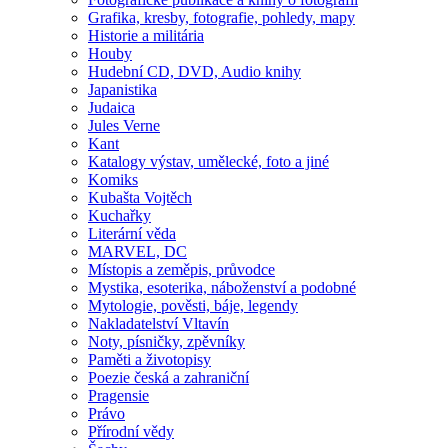
Grafika, kresby, fotografie, pohledy, mapy
Historie a militária
Houby
Hudební CD, DVD, Audio knihy
Japanistika
Judaica
Jules Verne
Kant
Katalogy výstav, umělecké, foto a jiné
Komiks
Kubašta Vojtěch
Kuchařky
Literární věda
MARVEL, DC
Místopis a zeměpis, průvodce
Mystika, esoterika, náboženství a podobné
Mytologie, pověsti, báje, legendy
Nakladatelství Vltavín
Noty, písničky, zpěvníky
Paměti a životopisy
Poezie česká a zahraniční
Pragensie
Právo
Přírodní vědy