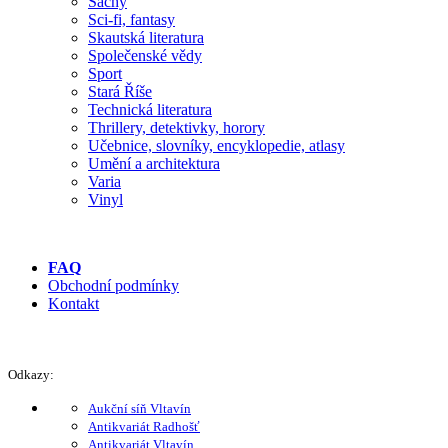
Šachy
Sci-fi, fantasy
Skautská literatura
Společenské vědy
Sport
Stará Říše
Technická literatura
Thrillery, detektivky, horory
Učebnice, slovníky, encyklopedie, atlasy
Umění a architektura
Varia
Vinyl
FAQ
Obchodní podmínky
Kontakt
Odkazy:
Aukční síň Vltavín
Antikvariát Radhošť
Antikvariát Vltavín