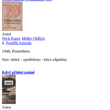
Autor
Wick Karel
,
Müller Oldřich
il.
Pospíšil Antonín
1948, Prometheus
Stav: dobrý - opotřebeno - lehce ušpiněno
Když přijdeš potmě
Autor