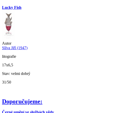
Lucky Fish
Autor
Slíva Jiří (1947)
litografie
17x6,5
Stav: velmi dobrý
31/50
Doporučujeme:
Černé umění ve službách vědy