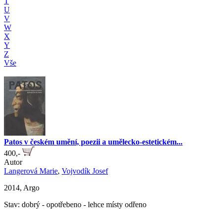
T
U
V
W
X
Y
Z
Vše
Patos v českém umění, poezii a umělecko-estetickém...
400,-
Autor
Langerová Marie
,
Vojvodík Josef
2014, Argo
Stav: dobrý - opotřebeno - lehce místy odřeno