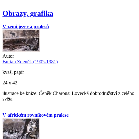
Obrazy, grafika
V zemi jezer a pralesů
Autor
Burian Zdeněk (1905-1981)
kvaš, papír
24 x 42
ilustrace ke knize: Čeněk Charous: Lovecká dobrodružství z celého
světa
V africkém rovníkovém pralese