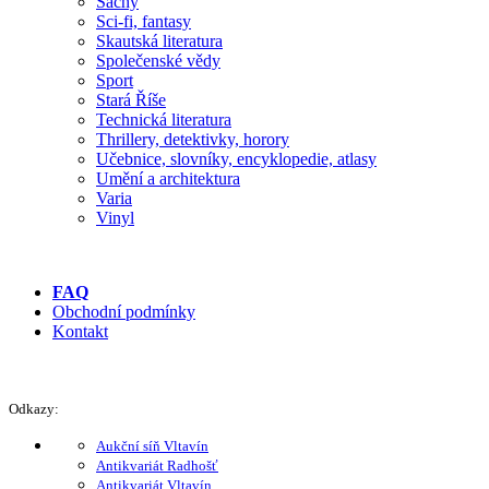
Šachy
Sci-fi, fantasy
Skautská literatura
Společenské vědy
Sport
Stará Říše
Technická literatura
Thrillery, detektivky, horory
Učebnice, slovníky, encyklopedie, atlasy
Umění a architektura
Varia
Vinyl
FAQ
Obchodní podmínky
Kontakt
Odkazy:
Aukční síň Vltavín
Antikvariát Radhošť
Antikvariát Vltavín