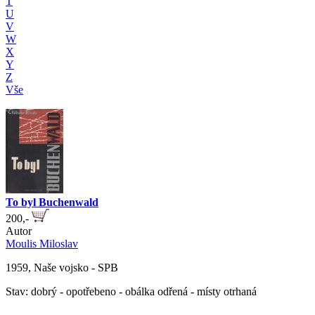
T
U
V
W
X
Y
Z
Vše
To byl Buchenwald
200,-
Autor
Moulis Miloslav
1959, Naše vojsko - SPB
Stav: dobrý - opotřebeno - obálka odřená - místy otrhaná