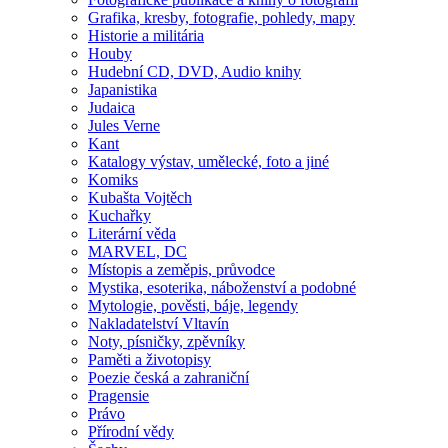
Grafika, kresby, fotografie, pohledy, mapy
Historie a militária
Houby
Hudební CD, DVD, Audio knihy
Japanistika
Judaica
Jules Verne
Kant
Katalogy výstav, umělecké, foto a jiné
Komiks
Kubašta Vojtěch
Kuchařky
Literární věda
MARVEL, DC
Místopis a zeměpis, průvodce
Mystika, esoterika, náboženství a podobné
Mytologie, pověsti, báje, legendy
Nakladatelství Vltavín
Noty, písničky, zpěvníky
Paměti a životopisy
Poezie česká a zahraniční
Pragensie
Právo
Přírodní vědy