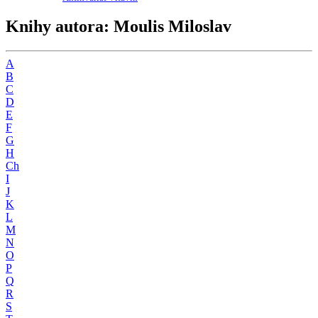
Knihy autora: Moulis Miloslav
A
B
C
D
E
F
G
H
Ch
I
J
K
L
M
N
O
P
Q
R
S