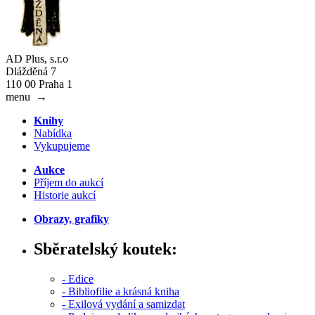
AD Plus, s.r.o
Dlážděná 7
110 00 Praha 1
menu
→
Knihy
Nabídka
Vykupujeme
Aukce
Příjem do aukcí
Historie aukcí
Obrazy, grafiky
Sběratelský koutek:
- Edice
- Bibliofilie a krásná kniha
- Exilová vydání a samizdat