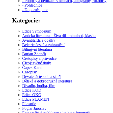
- Podpisy a dedikace v knihách, autogramy, rukopisy
- Pohlednice
- Doporučujeme
Kategorie:
Edice Symposium
Antická literatura a Živá díla minulosti, klasika
Avantgarda a obálky
Beletrie česká a zahraniční
Bilingvní literatura
Burian Zdeněk
Cestopisy a průvodce
Cizojazyčné tituly
Čapek Karel
Časopisy
Devatenácté stol. a starší
Dětská a dobrodružná literatura
Divadlo, hudba, film
Edice KOD
Edice OKO
Edice PLAMEN
Filosofie
Foglar Jaroslav
Fotografické publikace a knihy o fotografii