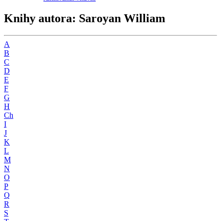
Knihy autora: Saroyan William
A
B
C
D
E
F
G
H
Ch
I
J
K
L
M
N
O
P
Q
R
S