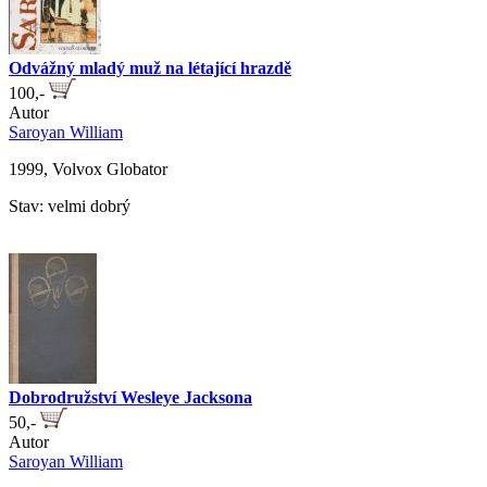
Odvážný mladý muž na létající hrazdě
100,-
Autor
Saroyan William
1999, Volvox Globator
Stav: velmi dobrý
Dobrodružství Wesleye Jacksona
50,-
Autor
Saroyan William