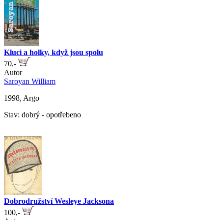
Kluci a holky, když jsou spolu
70,-
Autor
Saroyan William
1998, Argo
Stav: dobrý - opotřebeno
Dobrodružství Wesleye Jacksona
100,-