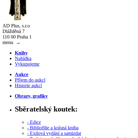
AD Plus, s.r.o
Dlážděná 7
110 00 Praha 1
menu
→
Knihy
Nabídka
Vykupujeme
Aukce
Příjem do aukcí
Historie aukcí
Obrazy, grafiky
Sběratelský koutek:
- Edice
- Bibliofilie a krásná kniha
- Exilová vydání a samizdat