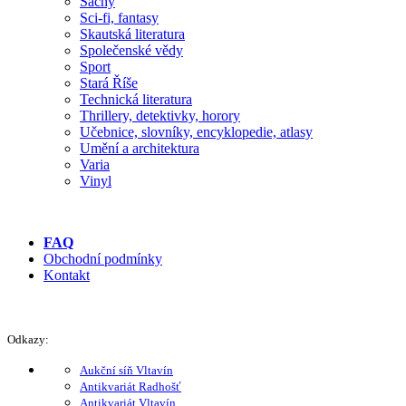
Šachy
Sci-fi, fantasy
Skautská literatura
Společenské vědy
Sport
Stará Říše
Technická literatura
Thrillery, detektivky, horory
Učebnice, slovníky, encyklopedie, atlasy
Umění a architektura
Varia
Vinyl
FAQ
Obchodní podmínky
Kontakt
Odkazy:
Aukční síň Vltavín
Antikvariát Radhošť
Antikvariát Vltavín