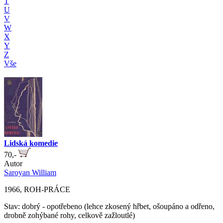
T
U
V
W
X
Y
Z
Vše
Lidská komedie
70,-
Autor
Saroyan William
1966, ROH-PRÁCE
Stav: dobrý - opotřebeno (lehce zkosený hřbet, ošoupáno a odřeno,
drobně zohýbané rohy, celkově zažloutlé)