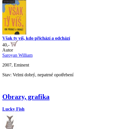
Však ty víš, kdo přichází a odchází
40,-
Autor
Saroyan William
2007, Eminent
Stav: Velmi dobrý, nepatrné opotřebení
Obrazy, grafika
Lucky Fish