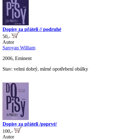
Dopisy za přáteli // podruhé
50,-
Autor
Saroyan William
2006, Eminent
Stav: velmi dobrý, mírné opotřebení obálky
Dopisy za přáteli /poprvé/
100,-
Autor