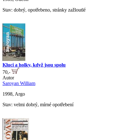
Stav: dobrý, opotřebeno, stránky zažloutlé
Kluci a holky, když jsou spolu
70,-
Autor
Saroyan William
1998, Argo
Stav: velmi dobrý, mírné opotřebení