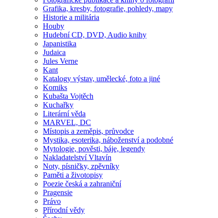
Grafika, kresby, fotografie, pohledy, mapy
Historie a militária
Houby
Hudební CD, DVD, Audio knihy
Japanistika
Judaica
Jules Verne
Kant
Katalogy výstav, umělecké, foto a jiné
Komiks
Kubašta Vojtěch
Kuchařky
Literární věda
MARVEL, DC
Místopis a zeměpis, průvodce
Mystika, esoterika, náboženství a podobné
Mytologie, pověsti, báje, legendy
Nakladatelství Vltavín
Noty, písničky, zpěvníky
Paměti a životopisy
Poezie česká a zahraniční
Pragensie
Právo
Přírodní vědy