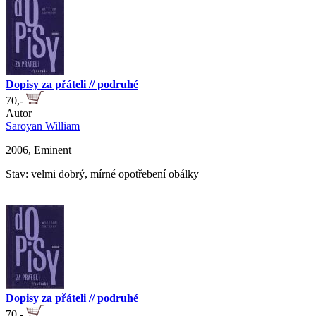
Dopisy za přáteli // podruhé
70,-
Autor
Saroyan William
2006, Eminent
Stav: velmi dobrý, mírné opotřebení obálky
Dopisy za přáteli // podruhé
70,-