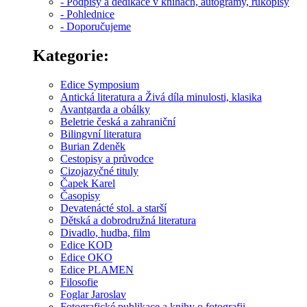
- Podpisy a dedikace v knihách, autogramy, rukopisy
- Pohlednice
- Doporučujeme
Kategorie:
Edice Symposium
Antická literatura a Živá díla minulosti, klasika
Avantgarda a obálky
Beletrie česká a zahraniční
Bilingvní literatura
Burian Zdeněk
Cestopisy a průvodce
Cizojazyčné tituly
Čapek Karel
Časopisy
Devatenácté stol. a starší
Dětská a dobrodružná literatura
Divadlo, hudba, film
Edice KOD
Edice OKO
Edice PLAMEN
Filosofie
Foglar Jaroslav
Fotografické publikace a knihy o fotografii