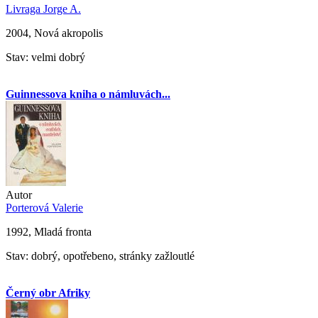
Livraga Jorge A.
2004, Nová akropolis
Stav: velmi dobrý
Guinnessova kniha o námluvách...
Autor
Porterová Valerie
1992, Mladá fronta
Stav: dobrý, opotřebeno, stránky zažloutlé
Černý obr Afriky