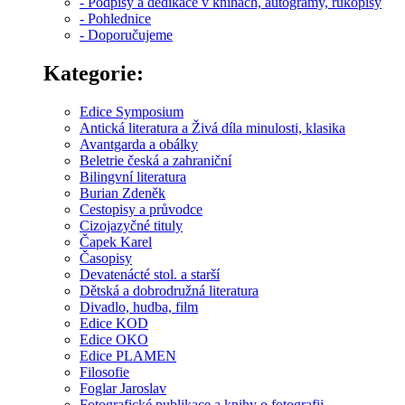
- Podpisy a dedikace v knihách, autogramy, rukopisy
- Pohlednice
- Doporučujeme
Kategorie:
Edice Symposium
Antická literatura a Živá díla minulosti, klasika
Avantgarda a obálky
Beletrie česká a zahraniční
Bilingvní literatura
Burian Zdeněk
Cestopisy a průvodce
Cizojazyčné tituly
Čapek Karel
Časopisy
Devatenácté stol. a starší
Dětská a dobrodružná literatura
Divadlo, hudba, film
Edice KOD
Edice OKO
Edice PLAMEN
Filosofie
Foglar Jaroslav
Fotografické publikace a knihy o fotografii