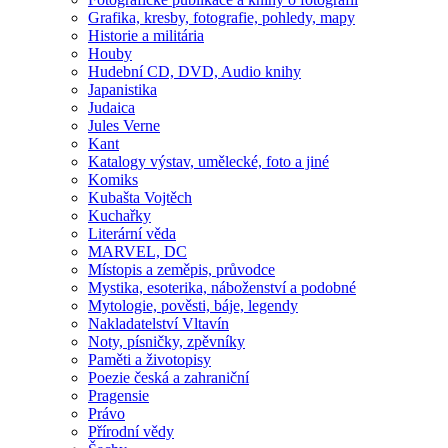
Grafika, kresby, fotografie, pohledy, mapy
Historie a militária
Houby
Hudební CD, DVD, Audio knihy
Japanistika
Judaica
Jules Verne
Kant
Katalogy výstav, umělecké, foto a jiné
Komiks
Kubašta Vojtěch
Kuchařky
Literární věda
MARVEL, DC
Místopis a zeměpis, průvodce
Mystika, esoterika, náboženství a podobné
Mytologie, pověsti, báje, legendy
Nakladatelství Vltavín
Noty, písničky, zpěvníky
Paměti a životopisy
Poezie česká a zahraniční
Pragensie
Právo
Přírodní vědy