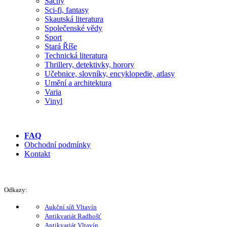
Šachy
Sci-fi, fantasy
Skautská literatura
Společenské vědy
Sport
Stará Říše
Technická literatura
Thrillery, detektivky, horory
Učebnice, slovníky, encyklopedie, atlasy
Umění a architektura
Varia
Vinyl
FAQ
Obchodní podmínky
Kontakt
Odkazy:
Aukční síň Vltavín
Antikvariát Radhošť
Antikvariát Vltavín