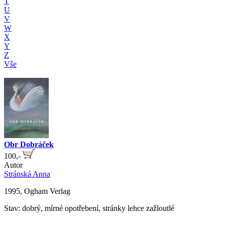
T
U
V
W
X
Y
Z
Vše
Obr Dobráček
100,-
Autor
Stránská Anna
1995, Ogham Verlag
Stav: dobrý, mírné opotřebení, stránky lehce zažloutlé