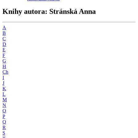
Knihy autora: Stránská Anna
A
B
C
D
E
F
G
H
Ch
I
J
K
L
M
N
O
P
Q
R
S