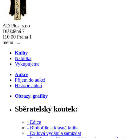
AD Plus, s.r.o
Dlážděná 7
110 00 Praha 1
menu
→
Knihy
Nabídka
Vykupujeme
Aukce
Příjem do aukcí
Historie aukcí
Obrazy, grafiky
Sběratelský koutek:
- Edice
- Bibliofilie a krásná kniha
- Exilová vydání a samizdat