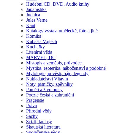
Hudební CD, DVD, Audio knihy
Japanistika
Judaica
Jules Verne
Kant
Katalogy výstav, umělecké, foto a jiné
Komiks
Kubašta Vojtěch
Kuchařky
Literární věda
MARVEL, DC
Místopis a zeměpis, průvodce
Mystika, esoterika, náboženství a podobné
Mytologie, pověsti, báje, legendy
Nakladatelství Vltavín
Noty, písničky, zpěvníky
Paměti a životopisy
Poezie česká a zahraniční
Pragensie
Právo
Přírodní vědy
Šachy
Sci-fi, fantasy
Skautská literatura
Společenské vědy