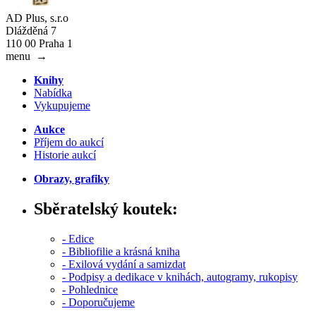
AD Plus, s.r.o
Dlážděná 7
110 00 Praha 1
menu
→
Knihy
Nabídka
Vykupujeme
Aukce
Příjem do aukcí
Historie aukcí
Obrazy, grafiky
Sběratelský koutek:
- Edice
- Bibliofilie a krásná kniha
- Exilová vydání a samizdat
- Podpisy a dedikace v knihách, autogramy, rukopisy
- Pohlednice
- Doporučujeme