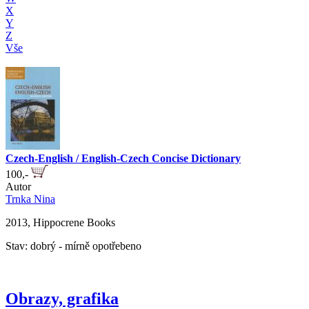
X
Y
Z
Vše
Czech-English / English-Czech Concise Dictionary
100,-
Autor
Trnka Nina
2013, Hippocrene Books
Stav: dobrý - mírně opotřebeno
Obrazy, grafika