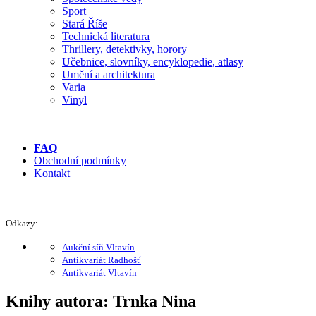
Sport
Stará Říše
Technická literatura
Thrillery, detektivky, horory
Učebnice, slovníky, encyklopedie, atlasy
Umění a architektura
Varia
Vinyl
FAQ
Obchodní podmínky
Kontakt
Odkazy:
Aukční síň Vltavín
Antikvariát Radhošť
Antikvariát Vltavín
Knihy autora: Trnka Nina