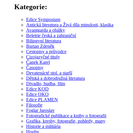
Kategorie:
Edice Symposium
Antická literatura a Živá díla minulosti, klasika
Avantgarda a obálky
Beletrie česká a zahraniční
Bilingvní literatura
Burian Zdeněk
Cestopisy a průvodce
Cizojazyčné tituly
Čapek Karel
Časopisy
Devatenácté stol. a starší
Dětská a dobrodružná literatura
Divadlo, hudba, film
Edice KOD
Edice OKO
Edice PLAMEN
Filosofie
Foglar Jaroslav
Fotografické publikace a knihy o fotografii
Grafika, kresby, fotografie, pohledy, mapy
Historie a militária
Houby