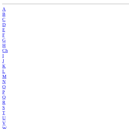
A
B
C
D
E
F
G
H
Ch
I
J
K
L
M
N
O
P
Q
R
S
T
U
V
W