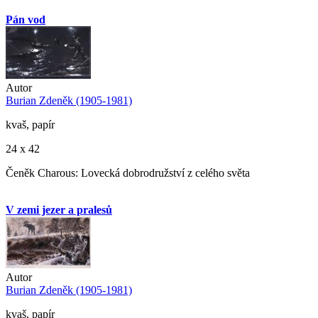
Pán vod
Autor
Burian Zdeněk (1905-1981)
kvaš, papír
24 x 42
Čeněk Charous: Lovecká dobrodružství z celého světa
V zemi jezer a pralesů
Autor
Burian Zdeněk (1905-1981)
kvaš, papír