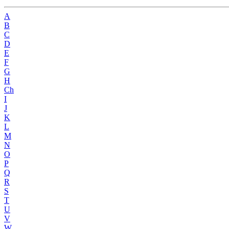
A
B
C
D
E
F
G
H
Ch
I
J
K
L
M
N
O
P
Q
R
S
T
U
V
W