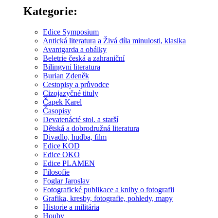
Kategorie:
Edice Symposium
Antická literatura a Živá díla minulosti, klasika
Avantgarda a obálky
Beletrie česká a zahraniční
Bilingvní literatura
Burian Zdeněk
Cestopisy a průvodce
Cizojazyčné tituly
Čapek Karel
Časopisy
Devatenácté stol. a starší
Dětská a dobrodružná literatura
Divadlo, hudba, film
Edice KOD
Edice OKO
Edice PLAMEN
Filosofie
Foglar Jaroslav
Fotografické publikace a knihy o fotografii
Grafika, kresby, fotografie, pohledy, mapy
Historie a militária
Houby