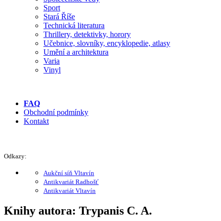
Sport
Stará Říše
Technická literatura
Thrillery, detektivky, horory
Učebnice, slovníky, encyklopedie, atlasy
Umění a architektura
Varia
Vinyl
FAQ
Obchodní podmínky
Kontakt
Odkazy:
Aukční síň Vltavín
Antikvariát Radhošť
Antikvariát Vltavín
Knihy autora: Trypanis C. A.