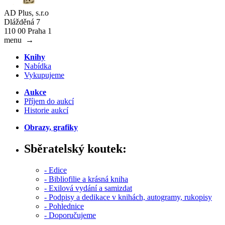
AD Plus, s.r.o
Dlážděná 7
110 00 Praha 1
menu
→
Knihy
Nabídka
Vykupujeme
Aukce
Příjem do aukcí
Historie aukcí
Obrazy, grafiky
Sběratelský koutek:
- Edice
- Bibliofilie a krásná kniha
- Exilová vydání a samizdat
- Podpisy a dedikace v knihách, autogramy, rukopisy
- Pohlednice
- Doporučujeme