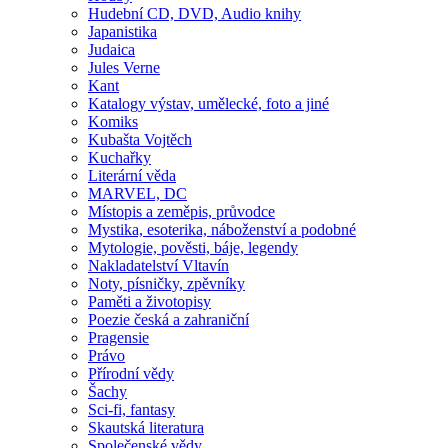
Hudební CD, DVD, Audio knihy
Japanistika
Judaica
Jules Verne
Kant
Katalogy výstav, umělecké, foto a jiné
Komiks
Kubašta Vojtěch
Kuchařky
Literární věda
MARVEL, DC
Místopis a zeměpis, průvodce
Mystika, esoterika, náboženství a podobné
Mytologie, pověsti, báje, legendy
Nakladatelství Vltavín
Noty, písničky, zpěvníky
Paměti a životopisy
Poezie česká a zahraniční
Pragensie
Právo
Přírodní vědy
Šachy
Sci-fi, fantasy
Skautská literatura
Společenské vědy