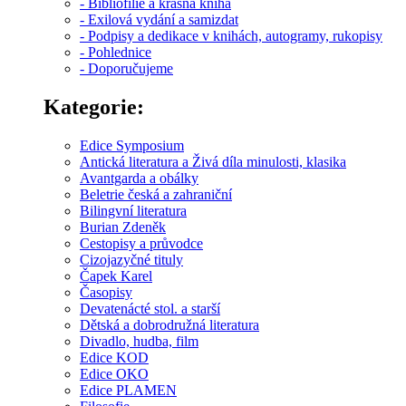
- Bibliofilie a krásná kniha
- Exilová vydání a samizdat
- Podpisy a dedikace v knihách, autogramy, rukopisy
- Pohlednice
- Doporučujeme
Kategorie:
Edice Symposium
Antická literatura a Živá díla minulosti, klasika
Avantgarda a obálky
Beletrie česká a zahraniční
Bilingvní literatura
Burian Zdeněk
Cestopisy a průvodce
Cizojazyčné tituly
Čapek Karel
Časopisy
Devatenácté stol. a starší
Dětská a dobrodružná literatura
Divadlo, hudba, film
Edice KOD
Edice OKO
Edice PLAMEN