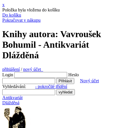
x
Položka byla vložena do košíku
Do košíku
Pokračovat v nákupu
Knihy autora: Vavroušek
Bohumil - Antikvariát
Dlážděná
přihlášení
/
nový účet
Login
Heslo
Nový účet
Vyhledávání:
- pokročilé třídění
Antikvariát
Dlážděná