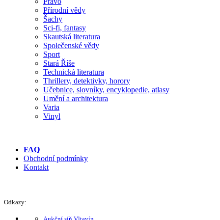
Právo
Přírodní vědy
Šachy
Sci-fi, fantasy
Skautská literatura
Společenské vědy
Sport
Stará Říše
Technická literatura
Thrillery, detektivky, horory
Učebnice, slovníky, encyklopedie, atlasy
Umění a architektura
Varia
Vinyl
FAQ
Obchodní podmínky
Kontakt
Odkazy:
Aukční síň Vltavín