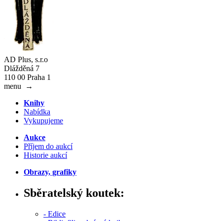
AD Plus, s.r.o
Dlážděná 7
110 00 Praha 1
menu
→
Knihy
Nabídka
Vykupujeme
Aukce
Příjem do aukcí
Historie aukcí
Obrazy, grafiky
Sběratelský koutek:
- Edice