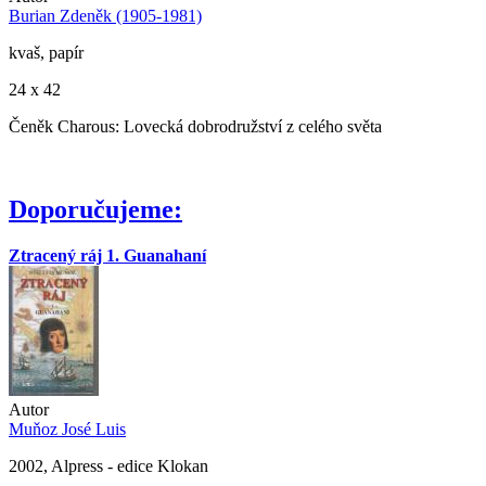
Burian Zdeněk (1905-1981)
kvaš, papír
24 x 42
Čeněk Charous: Lovecká dobrodružství z celého světa
Doporučujeme:
Ztracený ráj 1. Guanahaní
Autor
Muňoz José Luis
2002, Alpress - edice Klokan