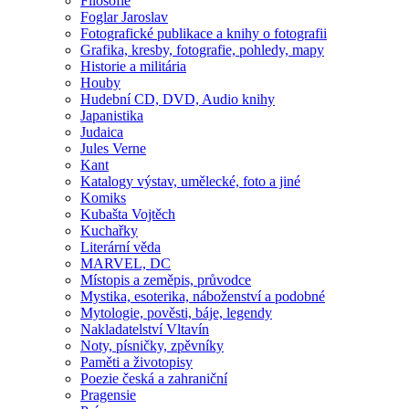
Filosofie
Foglar Jaroslav
Fotografické publikace a knihy o fotografii
Grafika, kresby, fotografie, pohledy, mapy
Historie a militária
Houby
Hudební CD, DVD, Audio knihy
Japanistika
Judaica
Jules Verne
Kant
Katalogy výstav, umělecké, foto a jiné
Komiks
Kubašta Vojtěch
Kuchařky
Literární věda
MARVEL, DC
Místopis a zeměpis, průvodce
Mystika, esoterika, náboženství a podobné
Mytologie, pověsti, báje, legendy
Nakladatelství Vltavín
Noty, písničky, zpěvníky
Paměti a životopisy
Poezie česká a zahraniční
Pragensie