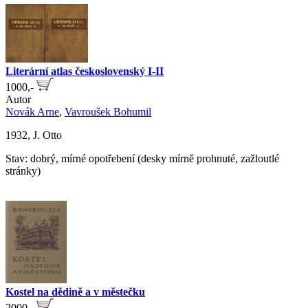
Literární atlas československý I-II
1000,-
Autor
Novák Arne
,
Vavroušek Bohumil
1932, J. Otto
Stav: dobrý, mírné opotřebení (desky mírně prohnuté, zažloutlé
stránky)
Kostel na dědině a v městečku
2000,-