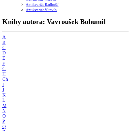
Antikvariát Radhošť
Antikvariát Vltavín
Knihy autora: Vavroušek Bohumil
A
B
C
D
E
F
G
H
Ch
I
J
K
L
M
N
O
P
Q