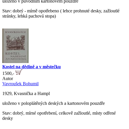
uloženo v původním kartonovém pouzdře
Stav: dobrý - mírně opotřebeno ( lehce prohnuté desky, zažloutlé
stránky, lehká pachová stopa)
Kostel na dědině a v městečku
1500,-
Autor
Vavroušek Bohumil
1929, Kvasnička a Hampl
uloženo v poloplátěných deských a kartonovém pouzdře
Stav: dobrý, mírné opotřebení, celkově zažloutlé, místy odřené
desky