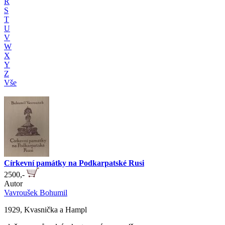
R
S
T
U
V
W
X
Y
Z
Vše
Církevní památky na Podkarpatské Rusi
2500,-
Autor
Vavroušek Bohumil
1929, Kvasnička a Hampl