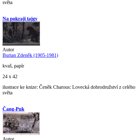
světa
Na pokraji tajgy
Autor
Burian Zdeněk (1905-1981)
kvaš, papír
24 x 42
ilustrace ke knize: Čeněk Charous: Lovecká dobrodružství z celého
světa
Čang-Puk
Autor