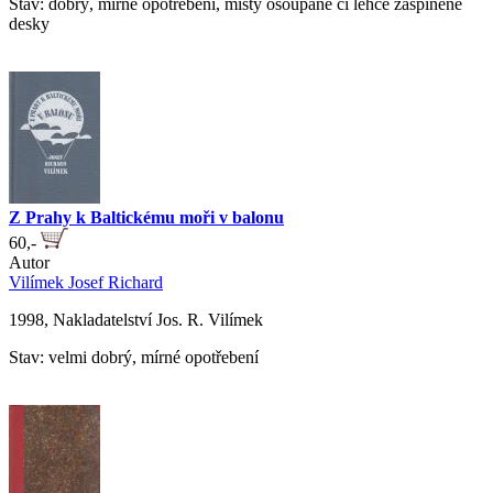
Stav: dobrý, mírné opotřebení, místy ošoupané či lehce zašpiněné
desky
Z Prahy k Baltickému moři v balonu
60,-
Autor
Vilímek Josef Richard
1998, Nakladatelství Jos. R. Vilímek
Stav: velmi dobrý, mírné opotřebení