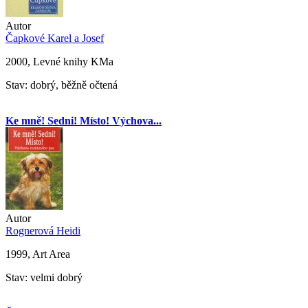
Autor
Čapkové Karel a Josef
2000, Levné knihy KMa
Stav: dobrý, běžně očtená
Ke mně! Sedni! Místo! Výchova...
Autor
Rognerová Heidi
1999, Art Area
Stav: velmi dobrý