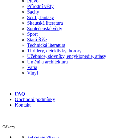
Právo
Přírodní vědy
Šachy
Sci-fi, fantasy
Skautská literatura
Společenské vědy
Sport
Stará Říše
Technická literatura
Thrillery, detektivky, horory
Učebnice, slovníky, encyklopedie, atlasy
Umění a architektura
Varia
Vinyl
FAQ
Obchodní podmínky
Kontakt
Odkazy:
Aukční síň Vltavín