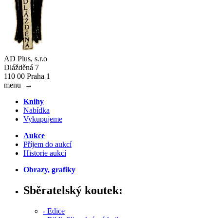
AD Plus, s.r.o
Dlážděná 7
110 00 Praha 1
menu
→
Knihy
Nabídka
Vykupujeme
Aukce
Příjem do aukcí
Historie aukcí
Obrazy, grafiky
Sběratelský koutek:
- Edice