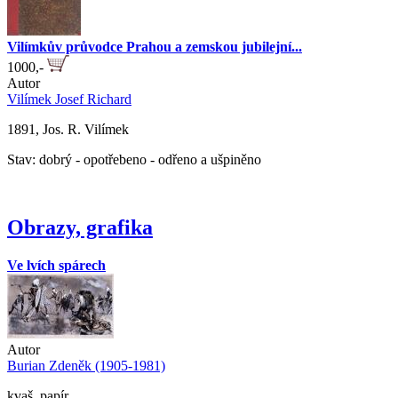
Vilímkův průvodce Prahou a zemskou jubilejní...
1000,-
Autor
Vilímek Josef Richard
1891, Jos. R. Vilímek
Stav: dobrý - opotřebeno - odřeno a ušpiněno
Obrazy, grafika
Ve lvích spárech
Autor
Burian Zdeněk (1905-1981)
kvaš, papír