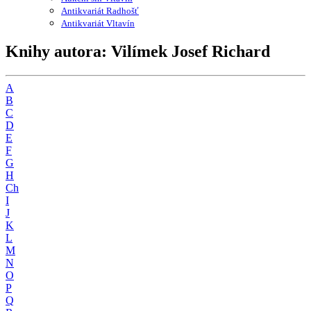
Antikvariát Radhošť
Antikvariát Vltavín
Knihy autora: Vilímek Josef Richard
A
B
C
D
E
F
G
H
Ch
I
J
K
L
M
N
O
P
Q