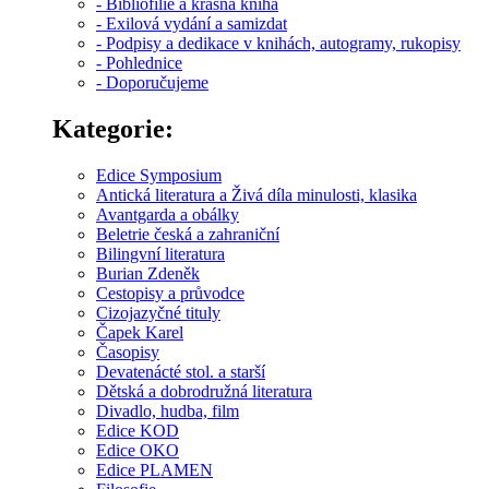
- Bibliofilie a krásná kniha
- Exilová vydání a samizdat
- Podpisy a dedikace v knihách, autogramy, rukopisy
- Pohlednice
- Doporučujeme
Kategorie:
Edice Symposium
Antická literatura a Živá díla minulosti, klasika
Avantgarda a obálky
Beletrie česká a zahraniční
Bilingvní literatura
Burian Zdeněk
Cestopisy a průvodce
Cizojazyčné tituly
Čapek Karel
Časopisy
Devatenácté stol. a starší
Dětská a dobrodružná literatura
Divadlo, hudba, film
Edice KOD
Edice OKO
Edice PLAMEN