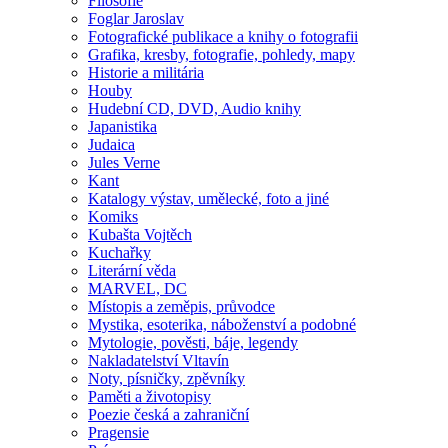
Filosofie
Foglar Jaroslav
Fotografické publikace a knihy o fotografii
Grafika, kresby, fotografie, pohledy, mapy
Historie a militária
Houby
Hudební CD, DVD, Audio knihy
Japanistika
Judaica
Jules Verne
Kant
Katalogy výstav, umělecké, foto a jiné
Komiks
Kubašta Vojtěch
Kuchařky
Literární věda
MARVEL, DC
Místopis a zeměpis, průvodce
Mystika, esoterika, náboženství a podobné
Mytologie, pověsti, báje, legendy
Nakladatelství Vltavín
Noty, písničky, zpěvníky
Paměti a životopisy
Poezie česká a zahraniční
Pragensie