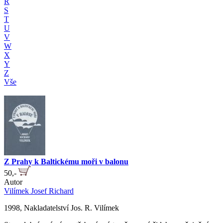
R
S
T
U
V
W
X
Y
Z
Vše
Z Prahy k Baltickému moři v balonu
50,-
Autor
Vilímek Josef Richard
1998, Nakladatelství Jos. R. Vilímek