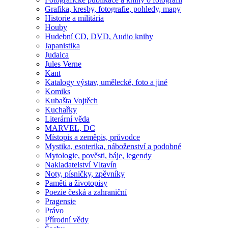
Grafika, kresby, fotografie, pohledy, mapy
Historie a militária
Houby
Hudební CD, DVD, Audio knihy
Japanistika
Judaica
Jules Verne
Kant
Katalogy výstav, umělecké, foto a jiné
Komiks
Kubašta Vojtěch
Kuchařky
Literární věda
MARVEL, DC
Místopis a zeměpis, průvodce
Mystika, esoterika, náboženství a podobné
Mytologie, pověsti, báje, legendy
Nakladatelství Vltavín
Noty, písničky, zpěvníky
Paměti a životopisy
Poezie česká a zahraniční
Pragensie
Právo
Přírodní vědy