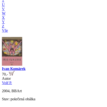
T
U
V
W
X
Y
Z
Vše
Ivan Komárek
70,-
Autor
Volf P.
2004, BBArt
Stav: pokrčená obálka