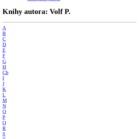
Knihy autora: Volf P.
A
B
C
D
E
F
G
H
Ch
I
J
K
L
M
N
O
P
Q
R
S