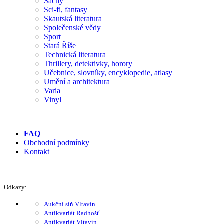
Šachy
Sci-fi, fantasy
Skautská literatura
Společenské vědy
Sport
Stará Říše
Technická literatura
Thrillery, detektivky, horory
Učebnice, slovníky, encyklopedie, atlasy
Umění a architektura
Varia
Vinyl
FAQ
Obchodní podmínky
Kontakt
Odkazy:
Aukční síň Vltavín
Antikvariát Radhošť
Antikvariát Vltavín