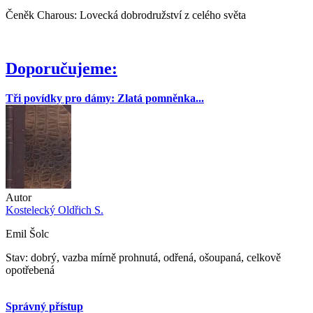
Čeněk Charous: Lovecká dobrodružství z celého světa
Doporučujeme:
Tři povídky pro dámy: Zlatá pomněnka...
Autor
Kostelecký Oldřich S.
Emil Šolc
Stav: dobrý, vazba mírně prohnutá, odřená, ošoupaná, celkově
opotřebená
Správný přístup