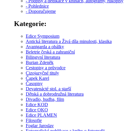
- Podpisy a dedikace v knihách, autogramy, rukopisy
- Pohlednice
- Doporučujeme
Kategorie:
Edice Symposium
Antická literatura a Živá díla minulosti, klasika
Avantgarda a obálky
Beletrie česká a zahraniční
Bilingvní literatura
Burian Zdeněk
Cestopisy a průvodce
Cizojazyčné tituly
Čapek Karel
Časopisy
Devatenácté stol. a starší
Dětská a dobrodružná literatura
Divadlo, hudba, film
Edice KOD
Edice OKO
Edice PLAMEN
Filosofie
Foglar Jaroslav
Fotografické publikace a knihy o fotografii