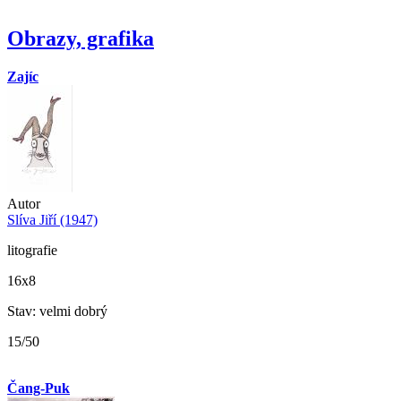
Obrazy, grafika
Zajíc
Autor
Slíva Jiří (1947)
litografie
16x8
Stav: velmi dobrý
15/50
Čang-Puk