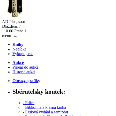
AD Plus, s.r.o
Dlážděná 7
110 00 Praha 1
menu
→
Knihy
Nabídka
Vykupujeme
Aukce
Příjem do aukcí
Historie aukcí
Obrazy, grafiky
Sběratelský koutek:
- Edice
- Bibliofilie a krásná kniha
- Exilová vydání a samizdat