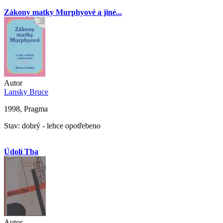
Zákony matky Murphyové a jiné...
Autor
Lansky Bruce
1998, Pragma
Stav: dobrý - lehce opotřebeno
Údolí Tba
Autor