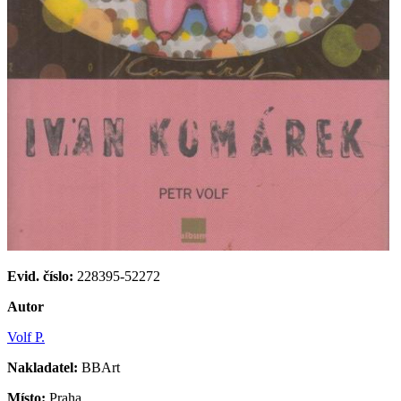
Evid. číslo:
228395-52272
Autor
Volf P.
Nakladatel:
BBArt
Místo:
Praha