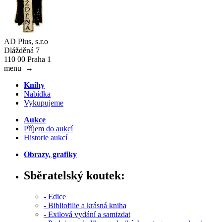
AD Plus, s.r.o
Dlážděná 7
110 00 Praha 1
menu
→
Knihy
Nabídka
Vykupujeme
Aukce
Příjem do aukcí
Historie aukcí
Obrazy, grafiky
Sběratelský koutek:
- Edice
- Bibliofilie a krásná kniha
- Exilová vydání a samizdat