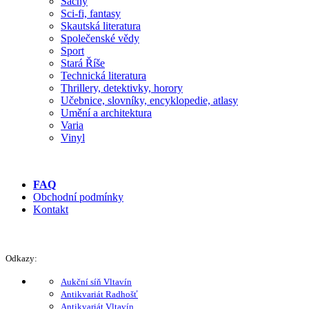
Šachy
Sci-fi, fantasy
Skautská literatura
Společenské vědy
Sport
Stará Říše
Technická literatura
Thrillery, detektivky, horory
Učebnice, slovníky, encyklopedie, atlasy
Umění a architektura
Varia
Vinyl
FAQ
Obchodní podmínky
Kontakt
Odkazy:
Aukční síň Vltavín
Antikvariát Radhošť
Antikvariát Vltavín