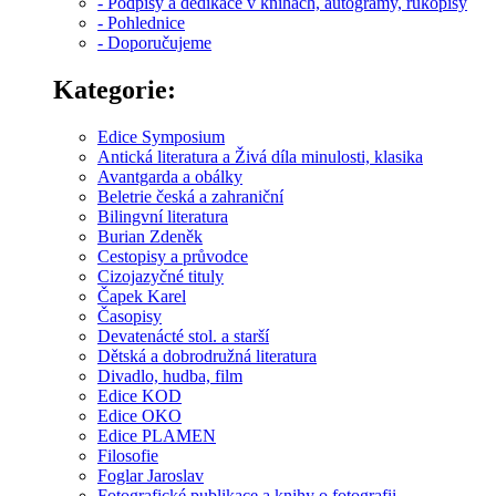
- Podpisy a dedikace v knihách, autogramy, rukopisy
- Pohlednice
- Doporučujeme
Kategorie:
Edice Symposium
Antická literatura a Živá díla minulosti, klasika
Avantgarda a obálky
Beletrie česká a zahraniční
Bilingvní literatura
Burian Zdeněk
Cestopisy a průvodce
Cizojazyčné tituly
Čapek Karel
Časopisy
Devatenácté stol. a starší
Dětská a dobrodružná literatura
Divadlo, hudba, film
Edice KOD
Edice OKO
Edice PLAMEN
Filosofie
Foglar Jaroslav
Fotografické publikace a knihy o fotografii