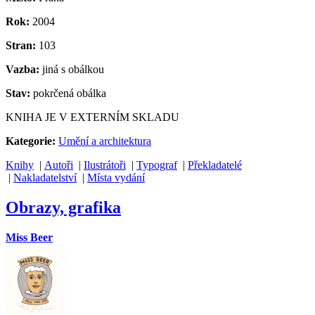
Rok:
2004
Stran:
103
Vazba:
jiná s obálkou
Stav:
pokrčená obálka
KNIHA JE V EXTERNÍM SKLADU
Kategorie:
Umění a architektura
Knihy
|
Autoři
|
Ilustrátoři
|
Typograf
|
Překladatelé
|
Nakladatelství
|
Místa vydání
Obrazy, grafika
Miss Beer