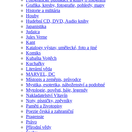
Grafika, kresby, fotografie, pohledy, mapy
Historie a militária
Houby
Hudební CD, DVD, Audio knihy
Japanistika
Judaica
Jules Verne
Kant
Katalogy výstav, umělecké, foto a jiné
Komiks
Kubašta Vojtěch
Kuchařky
Literární věda
MARVEL, DC
Místopis a zeměpis, průvodce
Mystika, esoterika, náboženství a podobné
Mytologie, pověsti, báje, legendy
Nakladatelství Vltavín
Noty, písničky, zpěvníky
Paměti a životopisy
Poezie česká a zahraniční
Pragensie
Právo
Přírodní vědy